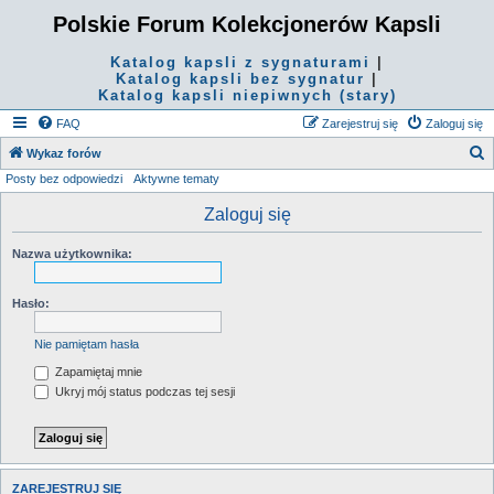
Polskie Forum Kolekcjonerów Kapsli
Katalog kapsli z sygnaturami
|
Katalog kapsli bez sygnatur
|
Katalog kapsli niepiwnych (stary)
FAQ
Zarejestruj się
Zaloguj się
S
Wykaz forów
Posty bez odpowiedzi
Aktywne tematy
z
u
Zaloguj się
k
Nazwa użytkownika:
a
j
Hasło:
Nie pamiętam hasła
Zapamiętaj mnie
Ukryj mój status podczas tej sesji
ZAREJESTRUJ SIĘ