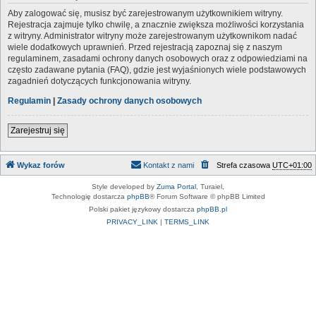
Aby zalogować się, musisz być zarejestrowanym użytkownikiem witryny.
Rejestracja zajmuje tylko chwilę, a znacznie zwiększa możliwości korzystania
z witryny. Administrator witryny może zarejestrowanym użytkownikom nadać
wiele dodatkowych uprawnień. Przed rejestracją zapoznaj się z naszym
regulaminem, zasadami ochrony danych osobowych oraz z odpowiedziami na
często zadawane pytania (FAQ), gdzie jest wyjaśnionych wiele podstawowych
zagadnień dotyczących funkcjonowania witryny.
Regulamin
|
Zasady ochrony danych osobowych
Zarejestruj się
Wykaz forów
Kontakt z nami
Strefa czasowa
UTC+01:00
Style developed by
Zuma Portal
, Turaiel,
Technologię dostarcza
phpBB
® Forum Software © phpBB Limited
Polski pakiet językowy dostarcza
phpBB.pl
PRIVACY_LINK
|
TERMS_LINK