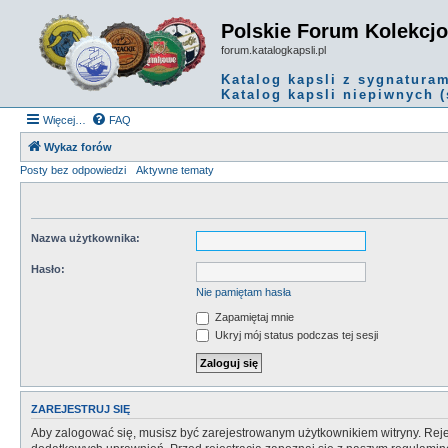
Polskie Forum Kolekcj
forum.katalogkapsli.pl
Katalog kapsli z sygnatura
Katalog kapsli niepiwnych (
Więcej…
FAQ
Wykaz forów
Posty bez odpowiedzi
Aktywne tematy
Nazwa użytkownika:
Hasło:
Nie pamiętam hasła
Zapamiętaj mnie
Ukryj mój status podczas tej sesji
ZAREJESTRUJ SIĘ
Aby zalogować się, musisz być zarejestrowanym użytkownikiem witryny. Rejes