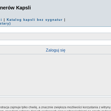
onerów Kapsli
mi
|
Katalog kapsli bez sygnatur
|
stary)
Zaloguj się
tracja zajmuje tylko chwilę, a znacznie zwiększa możliwości korzystania z witryn