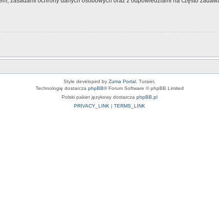
nem, zasadami ochrony danych osobowych oraz z odpowiedziami na często zadawa
Style developed by
Zuma Portal
, Turaiel,
Technologię dostarcza
phpBB
® Forum Software © phpBB Limited
Polski pakiet językowy dostarcza
phpBB.pl
PRIVACY_LINK
|
TERMS_LINK