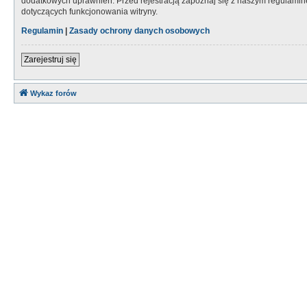
dodatkowych uprawnień. Przed rejestracją zapoznaj się z naszym regulami
dotyczących funkcjonowania witryny.
Regulamin
|
Zasady ochrony danych osobowych
Zarejestruj się
Wykaz forów