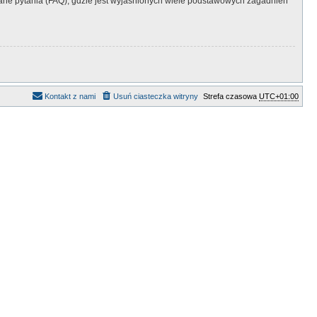
ne pytania (FAQ), gdzie jest wyjaśnionych wiele podstawowych zagadnień
Kontakt z nami
Usuń ciasteczka witryny
Strefa czasowa
UTC+01:00