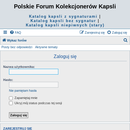
Polskie Forum Kolekcjonerów Kapsli
Katalog kapsli z sygnaturami
|
Katalog kapsli bez sygnatur
|
Katalog kapsli niepiwnych (stary)
FAQ
Zarejestruj się
Zaloguj się
S
Wykaz forów
Posty bez odpowiedzi
Aktywne tematy
z
u
Zaloguj się
k
Nazwa użytkownika:
a
j
Hasło:
Nie pamiętam hasła
Zapamiętaj mnie
Ukryj mój status podczas tej sesji
ZAREJESTRUJ SIĘ