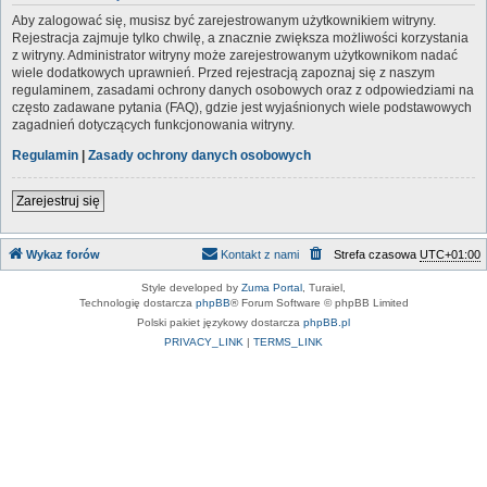
Aby zalogować się, musisz być zarejestrowanym użytkownikiem witryny.
Rejestracja zajmuje tylko chwilę, a znacznie zwiększa możliwości korzystania
z witryny. Administrator witryny może zarejestrowanym użytkownikom nadać
wiele dodatkowych uprawnień. Przed rejestracją zapoznaj się z naszym
regulaminem, zasadami ochrony danych osobowych oraz z odpowiedziami na
często zadawane pytania (FAQ), gdzie jest wyjaśnionych wiele podstawowych
zagadnień dotyczących funkcjonowania witryny.
Regulamin
|
Zasady ochrony danych osobowych
Zarejestruj się
Wykaz forów
Kontakt z nami
Strefa czasowa
UTC+01:00
Style developed by
Zuma Portal
, Turaiel,
Technologię dostarcza
phpBB
® Forum Software © phpBB Limited
Polski pakiet językowy dostarcza
phpBB.pl
PRIVACY_LINK
|
TERMS_LINK