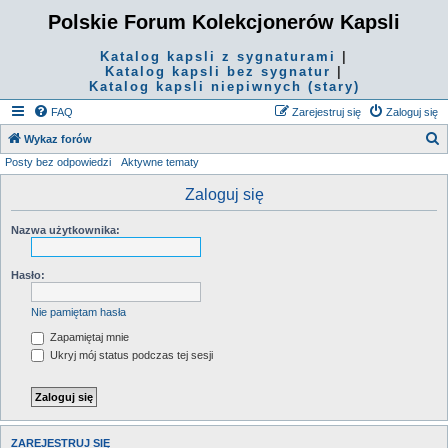
Polskie Forum Kolekcjonerów Kapsli
Katalog kapsli z sygnaturami
|
Katalog kapsli bez sygnatur
|
Katalog kapsli niepiwnych (stary)
FAQ
Zarejestruj się
Zaloguj się
S
Wykaz forów
Posty bez odpowiedzi
Aktywne tematy
z
u
Zaloguj się
k
Nazwa użytkownika:
a
j
Hasło:
Nie pamiętam hasła
Zapamiętaj mnie
Ukryj mój status podczas tej sesji
ZAREJESTRUJ SIĘ