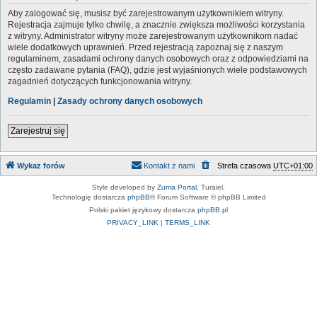
Aby zalogować się, musisz być zarejestrowanym użytkownikiem witryny.
Rejestracja zajmuje tylko chwilę, a znacznie zwiększa możliwości korzystania
z witryny. Administrator witryny może zarejestrowanym użytkownikom nadać
wiele dodatkowych uprawnień. Przed rejestracją zapoznaj się z naszym
regulaminem, zasadami ochrony danych osobowych oraz z odpowiedziami na
często zadawane pytania (FAQ), gdzie jest wyjaśnionych wiele podstawowych
zagadnień dotyczących funkcjonowania witryny.
Regulamin
|
Zasady ochrony danych osobowych
Zarejestruj się
Wykaz forów
Kontakt z nami
Strefa czasowa
UTC+01:00
Style developed by
Zuma Portal
, Turaiel,
Technologię dostarcza
phpBB
® Forum Software © phpBB Limited
Polski pakiet językowy dostarcza
phpBB.pl
PRIVACY_LINK
|
TERMS_LINK