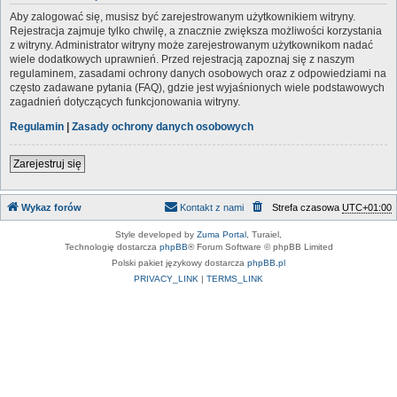
Aby zalogować się, musisz być zarejestrowanym użytkownikiem witryny.
Rejestracja zajmuje tylko chwilę, a znacznie zwiększa możliwości korzystania
z witryny. Administrator witryny może zarejestrowanym użytkownikom nadać
wiele dodatkowych uprawnień. Przed rejestracją zapoznaj się z naszym
regulaminem, zasadami ochrony danych osobowych oraz z odpowiedziami na
często zadawane pytania (FAQ), gdzie jest wyjaśnionych wiele podstawowych
zagadnień dotyczących funkcjonowania witryny.
Regulamin
|
Zasady ochrony danych osobowych
Zarejestruj się
Wykaz forów
Kontakt z nami
Strefa czasowa
UTC+01:00
Style developed by
Zuma Portal
, Turaiel,
Technologię dostarcza
phpBB
® Forum Software © phpBB Limited
Polski pakiet językowy dostarcza
phpBB.pl
PRIVACY_LINK
|
TERMS_LINK