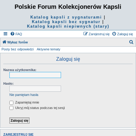
Polskie Forum Kolekcjonerów Kapsli
Katalog kapsli z sygnaturami
|
Katalog kapsli bez sygnatur
|
Katalog kapsli niepiwnych (stary)
FAQ
Zarejestruj się
Zaloguj się
S
Wykaz forów
Posty bez odpowiedzi
Aktywne tematy
z
u
Zaloguj się
k
Nazwa użytkownika:
a
j
Hasło:
Nie pamiętam hasła
Zapamiętaj mnie
Ukryj mój status podczas tej sesji
ZAREJESTRUJ SIĘ