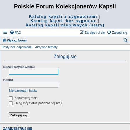
Polskie Forum Kolekcjonerów Kapsli
Katalog kapsli z sygnaturami
|
Katalog kapsli bez sygnatur
|
Katalog kapsli niepiwnych (stary)
FAQ
Zarejestruj się
Zaloguj się
S
Wykaz forów
Posty bez odpowiedzi
Aktywne tematy
z
u
Zaloguj się
k
Nazwa użytkownika:
a
j
Hasło:
Nie pamiętam hasła
Zapamiętaj mnie
Ukryj mój status podczas tej sesji
ZAREJESTRUJ SIĘ