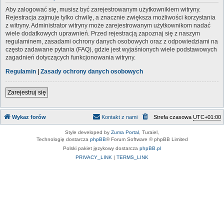
Aby zalogować się, musisz być zarejestrowanym użytkownikiem witryny.
Rejestracja zajmuje tylko chwilę, a znacznie zwiększa możliwości korzystania
z witryny. Administrator witryny może zarejestrowanym użytkownikom nadać
wiele dodatkowych uprawnień. Przed rejestracją zapoznaj się z naszym
regulaminem, zasadami ochrony danych osobowych oraz z odpowiedziami na
często zadawane pytania (FAQ), gdzie jest wyjaśnionych wiele podstawowych
zagadnień dotyczących funkcjonowania witryny.
Regulamin
|
Zasady ochrony danych osobowych
Zarejestruj się
Wykaz forów
Kontakt z nami
Strefa czasowa
UTC+01:00
Style developed by
Zuma Portal
, Turaiel,
Technologię dostarcza
phpBB
® Forum Software © phpBB Limited
Polski pakiet językowy dostarcza
phpBB.pl
PRIVACY_LINK
|
TERMS_LINK