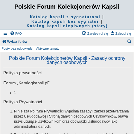
Polskie Forum Kolekcjonerów Kapsli
Katalog kapsli z sygnaturami
|
Katalog kapsli bez sygnatur
|
Katalog kapsli niepiwnych (stary)
FAQ
Zarejestruj się
Zaloguj się
S
Wykaz forów
Posty bez odpowiedzi
Aktywne tematy
z
u
Polskie Forum Kolekcjonerów Kapsli - Zasady ochrony
danych osobowych
k
a
Polityka prywatności
j
Forum „Katalogkapsli.pl”
1
Polityka Prywatności
Niniejsza Polityka Prywatności wyjaśnia zasady i zakres przetwarzania
przez Usługodawcę i Stroną danych osobowych Użytkowników, prawa
przysługujące Użytkownikom oraz obowiązki Usługodawcy jako
administratora danych.