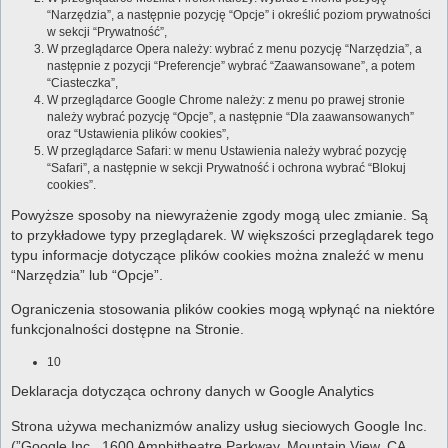
“Narzędzia”, a następnie pozycję “Opcje” i określić poziom prywatności
w sekcji “Prywatność”,
W przeglądarce Opera należy: wybrać z menu pozycję “Narzędzia”, a
następnie z pozycji “Preferencje” wybrać “Zaawansowane”, a potem
“Ciasteczka”,
W przeglądarce Google Chrome należy: z menu po prawej stronie
należy wybrać pozycję “Opcje”, a następnie “Dla zaawansowanych”
oraz “Ustawienia plików cookies”,
W przeglądarce Safari: w menu Ustawienia należy wybrać pozycję
“Safari”, a następnie w sekcji Prywatność i ochrona wybrać “Blokuj
cookies”.
Powyższe sposoby na niewyrażenie zgody mogą ulec zmianie. Są
to przykładowe typy przeglądarek. W większości przeglądarek tego
typu informacje dotyczące plików cookies można znaleźć w menu
“Narzędzia” lub “Opcje”.
Ograniczenia stosowania plików cookies mogą wpłynąć na niektóre
funkcjonalności dostępne na Stronie.
10
Deklaracja dotycząca ochrony danych w Google Analytics
Strona używa mechanizmów analizy usług sieciowych Google Inc.
(”Google Inc., 1600 Amphitheatre Parkway, Mountain View, CA