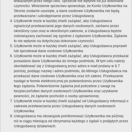
wskazanym przez niego celu. Sprzeciw nie wpłynie na już dokonane
czynności. Wniesienie sprzeciwu spowoduje, że Konto Użytkownika na
Stronie zostanie usunięte, a dane osobowe Użytkownika nie będą
przetwarzane i udostępnianie przez Usługodawcę.
Użytkownik może w każdej chwili zażądać, aby Usługodawca
ograniczył przetwarzanie jego danych osobowych, zarówno przez
określony czas oraz w określonym zakresie, a Usługodawca będzie
zobowiązany zachować się zgodnie z żądaniem Użytkownika. Żądanie
to nie wpłynie na dotychczas dokonane czynności.
Użytkownik może w każdej chwili zażądać, aby Usługodawca poprawił
lub sprostował dane osobowe Użytkownika.
Użytkownik może w każdej chwili zażądać, aby Usługodawca przekazał
posiadane dane Użytkownika do innego podmiotu. W tym celu należy
skontaktować się z Usługodawcą przez adres e-mail podany w § 7
poniżej, podając nazwę i adres podmiotu, do którego Usługodawca ma
przekazać dane osobowe Użytkownika oraz ich zakres. Przekazanie
nastąpi w formie elektronicznej po potwierdzeniu przez Użytkownika
tego żądania. Potwierdzenie żądania jest potrzebne z uwagi na
bezpieczeństwo danych osobowych Użytkownika oraz uzyskanie
pewności, że żądanie pochodzi o osoby uprawnionej.
Użytkownik może w każdej chwili zażądać od Usługodawcy informacji o
zakresie przetwarzania przez Usługodawcę danych osobowych
Użytkownika.
Usługodawca ma obowiązek poinformować Użytkownika nie później
niż w ciągu miesiąca od otrzymania każdego z żądań o podjętych przez
Usługodawcę działaniach.