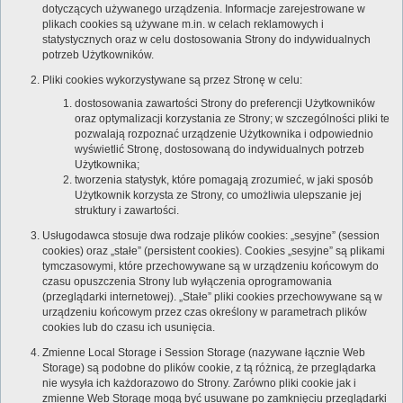
dotyczących używanego urządzenia. Informacje zarejestrowane w
plikach cookies są używane m.in. w celach reklamowych i
statystycznych oraz w celu dostosowania Strony do indywidualnych
potrzeb Użytkowników.
Pliki cookies wykorzystywane są przez Stronę w celu:
dostosowania zawartości Strony do preferencji Użytkowników
oraz optymalizacji korzystania ze Strony; w szczególności pliki te
pozwalają rozpoznać urządzenie Użytkownika i odpowiednio
wyświetlić Stronę, dostosowaną do indywidualnych potrzeb
Użytkownika;
tworzenia statystyk, które pomagają zrozumieć, w jaki sposób
Użytkownik korzysta ze Strony, co umożliwia ulepszanie jej
struktury i zawartości.
Usługodawca stosuje dwa rodzaje plików cookies: „sesyjne” (session
cookies) oraz „stałe” (persistent cookies). Cookies „sesyjne” są plikami
tymczasowymi, które przechowywane są w urządzeniu końcowym do
czasu opuszczenia Strony lub wyłączenia oprogramowania
(przeglądarki internetowej). „Stałe” pliki cookies przechowywane są w
urządzeniu końcowym przez czas określony w parametrach plików
cookies lub do czasu ich usunięcia.
Zmienne Local Storage i Session Storage (nazywane łącznie Web
Storage) są podobne do plików cookie, z tą różnicą, że przeglądarka
nie wysyła ich każdorazowo do Strony. Zarówno pliki cookie jak i
zmienne Web Storage mogą być usuwane po zamknięciu przeglądarki