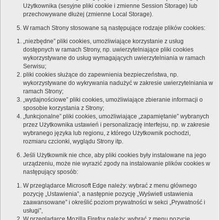
Użytkownika (sesyjne pliki cookie i zmienne Session Storage) lub
przechowywane dłużej (zmienne Local Storage).
W ramach Strony stosowane są następujące rodzaje plików cookies:
„niezbędne” pliki cookies, umożliwiające korzystanie z usług
dostępnych w ramach Strony, np. uwierzytelniające pliki cookies
wykorzystywane do usług wymagających uwierzytelniania w ramach
Serwisu;
pliki cookies służące do zapewnienia bezpieczeństwa, np.
wykorzystywane do wykrywania nadużyć w zakresie uwierzytelniania w
ramach Strony;
„wydajnościowe” pliki cookies, umożliwiające zbieranie informacji o
sposobie korzystania z Strony;
„funkcjonalne” pliki cookies, umożliwiające „zapamiętanie” wybranych
przez Użytkownika ustawień i personalizację interfejsu, np. w zakresie
wybranego języka lub regionu, z którego Użytkownik pochodzi,
rozmiaru czcionki, wyglądu Strony itp.
Jeśli Użytkownik nie chce, aby pliki cookies były instalowane na jego
urządzeniu, może nie wyrazić zgody na instalowanie plików cookies w
następujący sposób:
W przeglądarce Microsoft Edge należy: wybrać z menu głównego
pozycję „Ustawienia”, a następnie pozycję „Wyświetl ustawienia
zaawansowane” i określić poziom prywatności w sekci „Prywatność i
usługi”,
W przeglądarce Mozilla Firefox należy: wybrać z menu pozycję