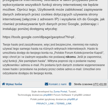
wykorzystanie wszystkich funkcji strony internetowej nie będzie
możliwe. Oprócz tego, Użytkownik może zablokować zapisywanie
danych zebranych przez cookies dotyczących używania strony
internetowej (włącznie z adresem IP) i wysyłanie ich do Google, jak
również przekazywanie tych danych przez Google, pobierając i
instalując poniżej dostępną wtyczkę:
https://tools.google.com/dlpage/gaoptout?hl=pl .
Twoje hasło jest zaszyfrowane, więc jest bezpieczne, niemniej nie należy
używać tego samego hasła na różnych witrynach internetowych. Hasło to
umożliwia dostęp do twojego konta na „Polskie Forum Kolekcjonerów Kapsli”,
więc chroń je i w żadnym wypadku nie podawaj
nikomu
. Jeśli je zapomnisz,
użyj funkcji „Nie pamiętam hasła”. Witryna poprosi cię o podanie nazwy
użytkownika i adresu e-mail. Po podaniu tych danych zostanie wygenerowane
nowe hasło i przesłane na podany przez ciebie adres e-mail. Umożliwi ono
odzyskanie dostępu do twojego konta.
Wykaz forów
Kontakt z nami
Strefa czasowa
UTC+01:00
Style developed by
Zuma Portal
, Turaiel,
Technologię dostarcza
phpBB
® Forum Software © phpBB Limited
Polski pakiet językowy dostarcza
phpBB.pl
PRIVACY_LINK
|
TERMS_LINK