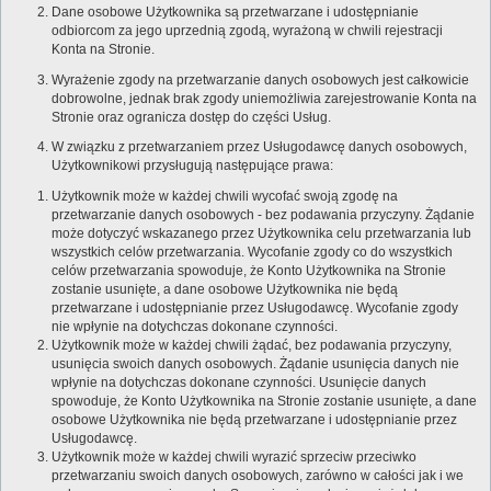
Dane osobowe Użytkownika są przetwarzane i udostępnianie
odbiorcom za jego uprzednią zgodą, wyrażoną w chwili rejestracji
Konta na Stronie.
Wyrażenie zgody na przetwarzanie danych osobowych jest całkowicie
dobrowolne, jednak brak zgody uniemożliwia zarejestrowanie Konta na
Stronie oraz ogranicza dostęp do części Usług.
W związku z przetwarzaniem przez Usługodawcę danych osobowych,
Użytkownikowi przysługują następujące prawa:
Użytkownik może w każdej chwili wycofać swoją zgodę na
przetwarzanie danych osobowych - bez podawania przyczyny. Żądanie
może dotyczyć wskazanego przez Użytkownika celu przetwarzania lub
wszystkich celów przetwarzania. Wycofanie zgody co do wszystkich
celów przetwarzania spowoduje, że Konto Użytkownika na Stronie
zostanie usunięte, a dane osobowe Użytkownika nie będą
przetwarzane i udostępnianie przez Usługodawcę. Wycofanie zgody
nie wpłynie na dotychczas dokonane czynności.
Użytkownik może w każdej chwili żądać, bez podawania przyczyny,
usunięcia swoich danych osobowych. Żądanie usunięcia danych nie
wpłynie na dotychczas dokonane czynności. Usunięcie danych
spowoduje, że Konto Użytkownika na Stronie zostanie usunięte, a dane
osobowe Użytkownika nie będą przetwarzane i udostępnianie przez
Usługodawcę.
Użytkownik może w każdej chwili wyrazić sprzeciw przeciwko
przetwarzaniu swoich danych osobowych, zarówno w całości jak i we