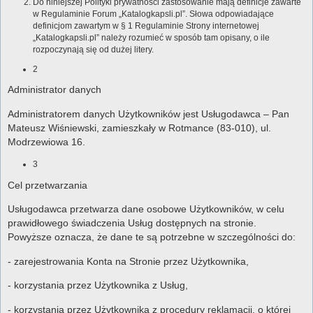
Do niniejszej Polityki prywatności zastosowanie mają definicje zawarte
w Regulaminie Forum „Katalogkapsli.pl”. Słowa odpowiadające
definicjom zawartym w § 1 Regulaminie Strony internetowej
„Katalogkapsli.pl” należy rozumieć w sposób tam opisany, o ile
rozpoczynają się od dużej litery.
2
Administrator danych
Administratorem danych Użytkowników jest Usługodawca – Pan
Mateusz Wiśniewski, zamieszkały w Rotmance (83-010), ul.
Modrzewiowa 16.
3
Cel przetwarzania
Usługodawca przetwarza dane osobowe Użytkowników, w celu
prawidłowego świadczenia Usług dostępnych na stronie.
Powyższe oznacza, że dane te są potrzebne w szczególności do:
- zarejestrowania Konta na Stronie przez Użytkownika,
- korzystania przez Użytkownika z Usług,
- korzystania przez Użytkownika z procedury reklamacji, o której