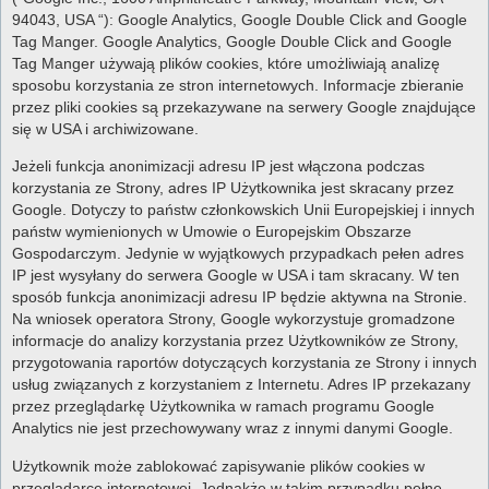
94043, USA “): Google Analytics, Google Double Click and Google
Tag Manger. Google Analytics, Google Double Click and Google
Tag Manger używają plików cookies, które umożliwiają analizę
sposobu korzystania ze stron internetowych. Informacje zbieranie
przez pliki cookies są przekazywane na serwery Google znajdujące
się w USA i archiwizowane.
Jeżeli funkcja anonimizacji adresu IP jest włączona podczas
korzystania ze Strony, adres IP Użytkownika jest skracany przez
Google. Dotyczy to państw członkowskich Unii Europejskiej i innych
państw wymienionych w Umowie o Europejskim Obszarze
Gospodarczym. Jedynie w wyjątkowych przypadkach pełen adres
IP jest wysyłany do serwera Google w USA i tam skracany. W ten
sposób funkcja anonimizacji adresu IP będzie aktywna na Stronie.
Na wniosek operatora Strony, Google wykorzystuje gromadzone
informacje do analizy korzystania przez Użytkowników ze Strony,
przygotowania raportów dotyczących korzystania ze Strony i innych
usług związanych z korzystaniem z Internetu. Adres IP przekazany
przez przeglądarkę Użytkownika w ramach programu Google
Analytics nie jest przechowywany wraz z innymi danymi Google.
Użytkownik może zablokować zapisywanie plików cookies w
przeglądarce internetowej. Jednakże w takim przypadku pełne