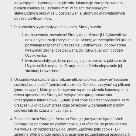
dotyczących używanego urządzenia. Informacje zarejestrowane w
plikach cookies są używane m.in. w celach reklamowych i
statystycznych oraz w celu dostosowania Strony do indywidualnych
potrzeb Użytkowników.
Pliki cookies wykorzystywane są przez Stronę w celu:
dostosowania zawartości Strony do preferencji Użytkowników
oraz optymalizacji korzystania ze Strony; w szczególności pliki te
pozwalają rozpoznać urządzenie Użytkownika i odpowiednio
wyświetlić Stronę, dostosowaną do indywidualnych potrzeb
Użytkownika;
tworzenia statystyk, które pomagają zrozumieć, w jaki sposób
Użytkownik korzysta ze Strony, co umożliwia ulepszanie jej
struktury i zawartości.
Usługodawca stosuje dwa rodzaje plików cookies: „sesyjne” (session
cookies) oraz „stałe” (persistent cookies). Cookies „sesyjne” są plikami
tymczasowymi, które przechowywane są w urządzeniu końcowym do
czasu opuszczenia Strony lub wyłączenia oprogramowania
(przeglądarki internetowej). „Stałe” pliki cookies przechowywane są w
urządzeniu końcowym przez czas określony w parametrach plików
cookies lub do czasu ich usunięcia.
Zmienne Local Storage i Session Storage (nazywane łącznie Web
Storage) są podobne do plików cookie, z tą różnicą, że przeglądarka
nie wysyła ich każdorazowo do Strony. Zarówno pliki cookie jak i
zmienne Web Storage mogą być usuwane po zamknięciu przeglądarki