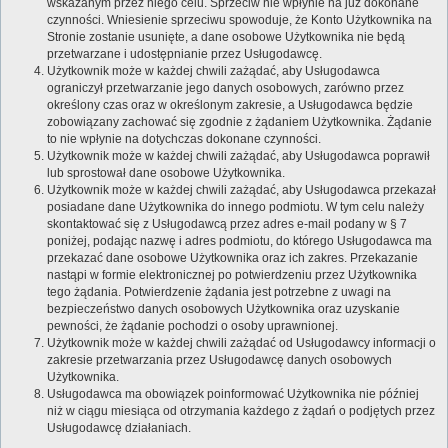
wskazanym przez niego celu. Sprzeciw nie wpłynie na już dokonane
czynności. Wniesienie sprzeciwu spowoduje, że Konto Użytkownika na
Stronie zostanie usunięte, a dane osobowe Użytkownika nie będą
przetwarzane i udostępnianie przez Usługodawcę.
Użytkownik może w każdej chwili zażądać, aby Usługodawca
ograniczył przetwarzanie jego danych osobowych, zarówno przez
określony czas oraz w określonym zakresie, a Usługodawca będzie
zobowiązany zachować się zgodnie z żądaniem Użytkownika. Żądanie
to nie wpłynie na dotychczas dokonane czynności.
Użytkownik może w każdej chwili zażądać, aby Usługodawca poprawił
lub sprostował dane osobowe Użytkownika.
Użytkownik może w każdej chwili zażądać, aby Usługodawca przekazał
posiadane dane Użytkownika do innego podmiotu. W tym celu należy
skontaktować się z Usługodawcą przez adres e-mail podany w § 7
poniżej, podając nazwę i adres podmiotu, do którego Usługodawca ma
przekazać dane osobowe Użytkownika oraz ich zakres. Przekazanie
nastąpi w formie elektronicznej po potwierdzeniu przez Użytkownika
tego żądania. Potwierdzenie żądania jest potrzebne z uwagi na
bezpieczeństwo danych osobowych Użytkownika oraz uzyskanie
pewności, że żądanie pochodzi o osoby uprawnionej.
Użytkownik może w każdej chwili zażądać od Usługodawcy informacji o
zakresie przetwarzania przez Usługodawcę danych osobowych
Użytkownika.
Usługodawca ma obowiązek poinformować Użytkownika nie później
niż w ciągu miesiąca od otrzymania każdego z żądań o podjętych przez
Usługodawcę działaniach.