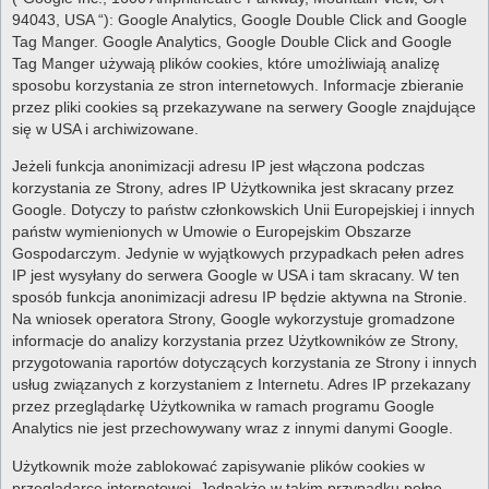
94043, USA “): Google Analytics, Google Double Click and Google
Tag Manger. Google Analytics, Google Double Click and Google
Tag Manger używają plików cookies, które umożliwiają analizę
sposobu korzystania ze stron internetowych. Informacje zbieranie
przez pliki cookies są przekazywane na serwery Google znajdujące
się w USA i archiwizowane.
Jeżeli funkcja anonimizacji adresu IP jest włączona podczas
korzystania ze Strony, adres IP Użytkownika jest skracany przez
Google. Dotyczy to państw członkowskich Unii Europejskiej i innych
państw wymienionych w Umowie o Europejskim Obszarze
Gospodarczym. Jedynie w wyjątkowych przypadkach pełen adres
IP jest wysyłany do serwera Google w USA i tam skracany. W ten
sposób funkcja anonimizacji adresu IP będzie aktywna na Stronie.
Na wniosek operatora Strony, Google wykorzystuje gromadzone
informacje do analizy korzystania przez Użytkowników ze Strony,
przygotowania raportów dotyczących korzystania ze Strony i innych
usług związanych z korzystaniem z Internetu. Adres IP przekazany
przez przeglądarkę Użytkownika w ramach programu Google
Analytics nie jest przechowywany wraz z innymi danymi Google.
Użytkownik może zablokować zapisywanie plików cookies w
przeglądarce internetowej. Jednakże w takim przypadku pełne