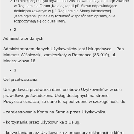
Do niniejszej Polityki prywatności zastosowanie mają definicje zawarte
w Regulaminie Forum „Katalogkapsli.pl”. Słowa odpowiadające
definicjom zawartym w § 1 Regulaminie Strony internetowej
„Katalogkapsli.pl” należy rozumieć w sposób tam opisany, o ile
rozpoczynają się od dużej litery.
2
Administrator danych
Administratorem danych Użytkowników jest Usługodawca – Pan
Mateusz Wiśniewski, zamieszkały w Rotmance (83-010), ul.
Modrzewiowa 16.
3
Cel przetwarzania
Usługodawca przetwarza dane osobowe Użytkowników, w celu
prawidłowego świadczenia Usług dostępnych na stronie.
Powyższe oznacza, że dane te są potrzebne w szczególności do:
- zarejestrowania Konta na Stronie przez Użytkownika,
- korzystania przez Użytkownika z Usług,
- korzystania przez Użytkownika z procedury reklamacji, o której