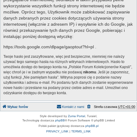
wykorzystanie wszystkich funkcji strony internetowej nie będzie
możliwe. Oprócz tego, Użytkownik może zablokować zapisywanie
danych zebranych przez cookies dotyczących używania strony
internetowej (włącznie z adresem IP) i wysyłanie ich do Google, jak
również przekazywanie tych danych przez Google, pobierając i
instalując poniżej dostępną wtyczkę:
https://tools.google.com/dlpage/gaoptout?hl=pl .
Twoje hasło jest zaszyfrowane, więc jest bezpieczne, niemniej nie należy
używać tego samego hasła na różnych witrynach internetowych. Hasło to
umożliwia dostęp do twojego konta na „Polskie Forum Kolekcjonerów Kapsli”,
więc chroń je i w żadnym wypadku nie podawaj
nikomu
. Jeśli je zapomnisz,
użyj funkcji „Nie pamiętam hasła”. Witryna poprosi cię o podanie nazwy
użytkownika i adresu e-mail. Po podaniu tych danych zostanie wygenerowane
nowe hasło i przesłane na podany przez ciebie adres e-mail. Umożliwi ono
odzyskanie dostępu do twojego konta.
Wykaz forów
Kontakt z nami
Strefa czasowa
UTC+01:00
Style developed by
Zuma Portal
, Turaiel,
Technologię dostarcza
phpBB
® Forum Software © phpBB Limited
Polski pakiet językowy dostarcza
phpBB.pl
PRIVACY_LINK
|
TERMS_LINK