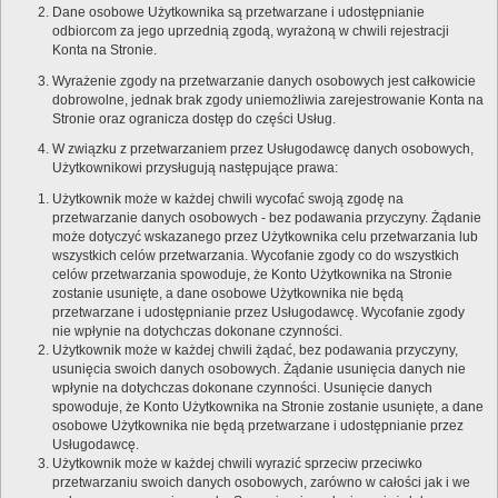
Dane osobowe Użytkownika są przetwarzane i udostępnianie
odbiorcom za jego uprzednią zgodą, wyrażoną w chwili rejestracji
Konta na Stronie.
Wyrażenie zgody na przetwarzanie danych osobowych jest całkowicie
dobrowolne, jednak brak zgody uniemożliwia zarejestrowanie Konta na
Stronie oraz ogranicza dostęp do części Usług.
W związku z przetwarzaniem przez Usługodawcę danych osobowych,
Użytkownikowi przysługują następujące prawa:
Użytkownik może w każdej chwili wycofać swoją zgodę na
przetwarzanie danych osobowych - bez podawania przyczyny. Żądanie
może dotyczyć wskazanego przez Użytkownika celu przetwarzania lub
wszystkich celów przetwarzania. Wycofanie zgody co do wszystkich
celów przetwarzania spowoduje, że Konto Użytkownika na Stronie
zostanie usunięte, a dane osobowe Użytkownika nie będą
przetwarzane i udostępnianie przez Usługodawcę. Wycofanie zgody
nie wpłynie na dotychczas dokonane czynności.
Użytkownik może w każdej chwili żądać, bez podawania przyczyny,
usunięcia swoich danych osobowych. Żądanie usunięcia danych nie
wpłynie na dotychczas dokonane czynności. Usunięcie danych
spowoduje, że Konto Użytkownika na Stronie zostanie usunięte, a dane
osobowe Użytkownika nie będą przetwarzane i udostępnianie przez
Usługodawcę.
Użytkownik może w każdej chwili wyrazić sprzeciw przeciwko
przetwarzaniu swoich danych osobowych, zarówno w całości jak i we