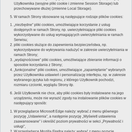
Użytkownika (sesyjne pliki cookie i zmienne Session Storage) lub
przechowywane dłużej (zmienne Local Storage).
W ramach Strony stosowane są następujące rodzaje plików cookies:
„niezbędne” pliki cookies, umożliwiające korzystanie z usług
dostępnych w ramach Strony, np. uwierzytelniające pliki cookies
wykorzystywane do usług wymagających uwierzytelniania w ramach
Serwisu;
pliki cookies służące do zapewnienia bezpieczeństwa, np.
wykorzystywane do wykrywania nadużyć w zakresie uwierzytelniania w
ramach Strony;
„wydajnościowe” pliki cookies, umożliwiające zbieranie informacji o
sposobie korzystania z Strony;
„funkcjonalne” pliki cookies, umożliwiające „zapamiętanie” wybranych
przez Użytkownika ustawień i personalizację interfejsu, np. w zakresie
wybranego języka lub regionu, z którego Użytkownik pochodzi,
rozmiaru czcionki, wyglądu Strony itp.
Jeśli Użytkownik nie chce, aby pliki cookies były instalowane na jego
urządzeniu, może nie wyrazić zgody na instalowanie plików cookies w
następujący sposób:
W przeglądarce Microsoft Edge należy: wybrać z menu głównego
pozycję „Ustawienia”, a następnie pozycję „Wyświetl ustawienia
zaawansowane” i określić poziom prywatności w sekci „Prywatność i
usługi”,
W przeglądarce Mozilla Firefox należy: wybrać z menu pozycję