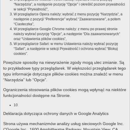
“Narzędzia”, a następnie pozycję “Opcje” i określić poziom prywatności
w sekcji “Prywatność”,
W przeglądarce Opera należy: wybrać z menu pozycję “Narzędzia”, a
następnie z pozycji “Preferencje” wybrać “Zaawansowane”, a potem
“Ciasteczka”,
W przeglądarce Google Chrome należy: z menu po prawej stronie
należy wybrać pozycję “Opcje”, a następnie “Dla zaawansowanych”
oraz “Ustawienia plików cookies”,
W przeglądarce Safari: w menu Ustawienia należy wybrać pozycję
“Safari”, a następnie w sekcji Prywatność i ochrona wybrać “Blokuj
cookies”.
Powyższe sposoby na niewyrażenie zgody mogą ulec zmianie. Są
to przykładowe typy przeglądarek. W większości przeglądarek tego
typu informacje dotyczące plików cookies można znaleźć w menu
“Narzędzia” lub “Opcje”.
Ograniczenia stosowania plików cookies mogą wpłynąć na niektóre
funkcjonalności dostępne na Stronie.
10
Deklaracja dotycząca ochrony danych w Google Analytics
Strona używa mechanizmów analizy usług sieciowych Google Inc.
(”Google Inc., 1600 Amphitheatre Parkway, Mountain View, CA