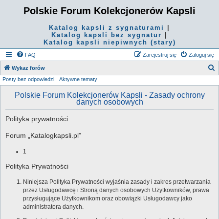
Polskie Forum Kolekcjonerów Kapsli
Katalog kapsli z sygnaturami
|
Katalog kapsli bez sygnatur
|
Katalog kapsli niepiwnych (stary)
FAQ
Zarejestruj się
Zaloguj się
S
Wykaz forów
Posty bez odpowiedzi
Aktywne tematy
z
u
Polskie Forum Kolekcjonerów Kapsli - Zasady ochrony
danych osobowych
k
a
Polityka prywatności
j
Forum „Katalogkapsli.pl”
1
Polityka Prywatności
Niniejsza Polityka Prywatności wyjaśnia zasady i zakres przetwarzania
przez Usługodawcę i Stroną danych osobowych Użytkowników, prawa
przysługujące Użytkownikom oraz obowiązki Usługodawcy jako
administratora danych.