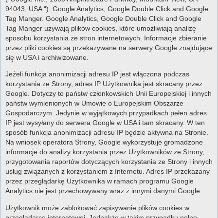
94043, USA “): Google Analytics, Google Double Click and Google
Tag Manger. Google Analytics, Google Double Click and Google
Tag Manger używają plików cookies, które umożliwiają analizę
sposobu korzystania ze stron internetowych. Informacje zbieranie
przez pliki cookies są przekazywane na serwery Google znajdujące
się w USA i archiwizowane.
Jeżeli funkcja anonimizacji adresu IP jest włączona podczas
korzystania ze Strony, adres IP Użytkownika jest skracany przez
Google. Dotyczy to państw członkowskich Unii Europejskiej i innych
państw wymienionych w Umowie o Europejskim Obszarze
Gospodarczym. Jedynie w wyjątkowych przypadkach pełen adres
IP jest wysyłany do serwera Google w USA i tam skracany. W ten
sposób funkcja anonimizacji adresu IP będzie aktywna na Stronie.
Na wniosek operatora Strony, Google wykorzystuje gromadzone
informacje do analizy korzystania przez Użytkowników ze Strony,
przygotowania raportów dotyczących korzystania ze Strony i innych
usług związanych z korzystaniem z Internetu. Adres IP przekazany
przez przeglądarkę Użytkownika w ramach programu Google
Analytics nie jest przechowywany wraz z innymi danymi Google.
Użytkownik może zablokować zapisywanie plików cookies w
przeglądarce internetowej. Jednakże w takim przypadku pełne