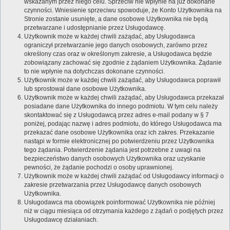
wskazanym przez niego celu. Sprzeciw nie wpłynie na już dokonane
czynności. Wniesienie sprzeciwu spowoduje, że Konto Użytkownika na
Stronie zostanie usunięte, a dane osobowe Użytkownika nie będą
przetwarzane i udostępnianie przez Usługodawcę.
Użytkownik może w każdej chwili zażądać, aby Usługodawca
ograniczył przetwarzanie jego danych osobowych, zarówno przez
określony czas oraz w określonym zakresie, a Usługodawca będzie
zobowiązany zachować się zgodnie z żądaniem Użytkownika. Żądanie
to nie wpłynie na dotychczas dokonane czynności.
Użytkownik może w każdej chwili zażądać, aby Usługodawca poprawił
lub sprostował dane osobowe Użytkownika.
Użytkownik może w każdej chwili zażądać, aby Usługodawca przekazał
posiadane dane Użytkownika do innego podmiotu. W tym celu należy
skontaktować się z Usługodawcą przez adres e-mail podany w § 7
poniżej, podając nazwę i adres podmiotu, do którego Usługodawca ma
przekazać dane osobowe Użytkownika oraz ich zakres. Przekazanie
nastąpi w formie elektronicznej po potwierdzeniu przez Użytkownika
tego żądania. Potwierdzenie żądania jest potrzebne z uwagi na
bezpieczeństwo danych osobowych Użytkownika oraz uzyskanie
pewności, że żądanie pochodzi o osoby uprawnionej.
Użytkownik może w każdej chwili zażądać od Usługodawcy informacji o
zakresie przetwarzania przez Usługodawcę danych osobowych
Użytkownika.
Usługodawca ma obowiązek poinformować Użytkownika nie później
niż w ciągu miesiąca od otrzymania każdego z żądań o podjętych przez
Usługodawcę działaniach.