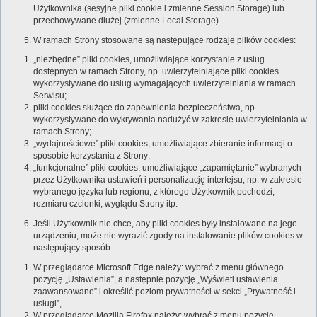
Użytkownika (sesyjne pliki cookie i zmienne Session Storage) lub
przechowywane dłużej (zmienne Local Storage).
W ramach Strony stosowane są następujące rodzaje plików cookies:
„niezbędne” pliki cookies, umożliwiające korzystanie z usług
dostępnych w ramach Strony, np. uwierzytelniające pliki cookies
wykorzystywane do usług wymagających uwierzytelniania w ramach
Serwisu;
pliki cookies służące do zapewnienia bezpieczeństwa, np.
wykorzystywane do wykrywania nadużyć w zakresie uwierzytelniania w
ramach Strony;
„wydajnościowe” pliki cookies, umożliwiające zbieranie informacji o
sposobie korzystania z Strony;
„funkcjonalne” pliki cookies, umożliwiające „zapamiętanie” wybranych
przez Użytkownika ustawień i personalizację interfejsu, np. w zakresie
wybranego języka lub regionu, z którego Użytkownik pochodzi,
rozmiaru czcionki, wyglądu Strony itp.
Jeśli Użytkownik nie chce, aby pliki cookies były instalowane na jego
urządzeniu, może nie wyrazić zgody na instalowanie plików cookies w
następujący sposób:
W przeglądarce Microsoft Edge należy: wybrać z menu głównego
pozycję „Ustawienia”, a następnie pozycję „Wyświetl ustawienia
zaawansowane” i określić poziom prywatności w sekci „Prywatność i
usługi”,
W przeglądarce Mozilla Firefox należy: wybrać z menu pozycję