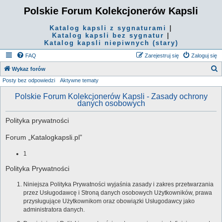
Polskie Forum Kolekcjonerów Kapsli
Katalog kapsli z sygnaturami
|
Katalog kapsli bez sygnatur
|
Katalog kapsli niepiwnych (stary)
FAQ
Zarejestruj się
Zaloguj się
S
Wykaz forów
Posty bez odpowiedzi
Aktywne tematy
z
u
Polskie Forum Kolekcjonerów Kapsli - Zasady ochrony
danych osobowych
k
a
Polityka prywatności
j
Forum „Katalogkapsli.pl”
1
Polityka Prywatności
Niniejsza Polityka Prywatności wyjaśnia zasady i zakres przetwarzania
przez Usługodawcę i Stroną danych osobowych Użytkowników, prawa
przysługujące Użytkownikom oraz obowiązki Usługodawcy jako
administratora danych.