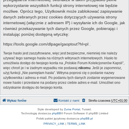
wykorzystanie wszystkich funkcji strony internetowej nie będzie
możliwe. Oprócz tego, Użytkownik może zablokować zapisywanie
danych zebranych przez cookies dotyczących używania strony
internetowej (włącznie z adresem IP) i wysyłanie ich do Google, jak
również przekazywanie tych danych przez Google, pobierając i
instalując poniżej dostępną wtyczkę:
https://tools.google.com/dlpage/gaoptout?hl=pl .
Twoje hasło jest zaszyfrowane, więc jest bezpieczne, niemniej nie należy
używać tego samego hasła na różnych witrynach internetowych. Hasło to
umożliwia dostęp do twojego konta na „Polskie Forum Kolekcjonerów Kapsli”,
więc chroń je i w żadnym wypadku nie podawaj
nikomu
. Jeśli je zapomnisz,
użyj funkcji „Nie pamiętam hasła”. Witryna poprosi cię o podanie nazwy
użytkownika i adresu e-mail. Po podaniu tych danych zostanie wygenerowane
nowe hasło i przesłane na podany przez ciebie adres e-mail. Umożliwi ono
odzyskanie dostępu do twojego konta.
Wykaz forów
Kontakt z nami
Strefa czasowa
UTC+01:00
Style developed by
Zuma Portal
, Turaiel,
Technologię dostarcza
phpBB
® Forum Software © phpBB Limited
Polski pakiet językowy dostarcza
phpBB.pl
PRIVACY_LINK
|
TERMS_LINK