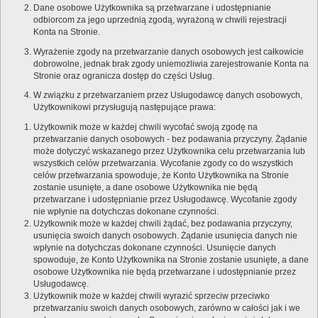
Dane osobowe Użytkownika są przetwarzane i udostępnianie
odbiorcom za jego uprzednią zgodą, wyrażoną w chwili rejestracji
Konta na Stronie.
Wyrażenie zgody na przetwarzanie danych osobowych jest całkowicie
dobrowolne, jednak brak zgody uniemożliwia zarejestrowanie Konta na
Stronie oraz ogranicza dostęp do części Usług.
W związku z przetwarzaniem przez Usługodawcę danych osobowych,
Użytkownikowi przysługują następujące prawa:
Użytkownik może w każdej chwili wycofać swoją zgodę na
przetwarzanie danych osobowych - bez podawania przyczyny. Żądanie
może dotyczyć wskazanego przez Użytkownika celu przetwarzania lub
wszystkich celów przetwarzania. Wycofanie zgody co do wszystkich
celów przetwarzania spowoduje, że Konto Użytkownika na Stronie
zostanie usunięte, a dane osobowe Użytkownika nie będą
przetwarzane i udostępnianie przez Usługodawcę. Wycofanie zgody
nie wpłynie na dotychczas dokonane czynności.
Użytkownik może w każdej chwili żądać, bez podawania przyczyny,
usunięcia swoich danych osobowych. Żądanie usunięcia danych nie
wpłynie na dotychczas dokonane czynności. Usunięcie danych
spowoduje, że Konto Użytkownika na Stronie zostanie usunięte, a dane
osobowe Użytkownika nie będą przetwarzane i udostępnianie przez
Usługodawcę.
Użytkownik może w każdej chwili wyrazić sprzeciw przeciwko
przetwarzaniu swoich danych osobowych, zarówno w całości jak i we