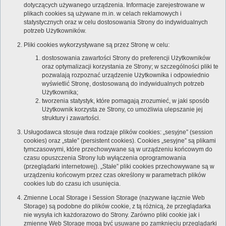
dotyczących używanego urządzenia. Informacje zarejestrowane w
plikach cookies są używane m.in. w celach reklamowych i
statystycznych oraz w celu dostosowania Strony do indywidualnych
potrzeb Użytkowników.
Pliki cookies wykorzystywane są przez Stronę w celu:
dostosowania zawartości Strony do preferencji Użytkowników
oraz optymalizacji korzystania ze Strony; w szczególności pliki te
pozwalają rozpoznać urządzenie Użytkownika i odpowiednio
wyświetlić Stronę, dostosowaną do indywidualnych potrzeb
Użytkownika;
tworzenia statystyk, które pomagają zrozumieć, w jaki sposób
Użytkownik korzysta ze Strony, co umożliwia ulepszanie jej
struktury i zawartości.
Usługodawca stosuje dwa rodzaje plików cookies: „sesyjne” (session
cookies) oraz „stałe” (persistent cookies). Cookies „sesyjne” są plikami
tymczasowymi, które przechowywane są w urządzeniu końcowym do
czasu opuszczenia Strony lub wyłączenia oprogramowania
(przeglądarki internetowej). „Stałe” pliki cookies przechowywane są w
urządzeniu końcowym przez czas określony w parametrach plików
cookies lub do czasu ich usunięcia.
Zmienne Local Storage i Session Storage (nazywane łącznie Web
Storage) są podobne do plików cookie, z tą różnicą, że przeglądarka
nie wysyła ich każdorazowo do Strony. Zarówno pliki cookie jak i
zmienne Web Storage mogą być usuwane po zamknięciu przeglądarki