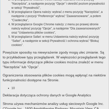
“Narzędzia”, a następnie pozycję “Opcje” i określić poziom prywatności
w sekcji “Prywatność”,
W przeglądarce Opera należy: wybrać z menu pozycję “Narzędzia”, a
następnie z pozycji “Preferencje” wybrać “Zaawansowane”, a potem
“Ciasteczka”,
W przeglądarce Google Chrome należy: z menu po prawej stronie
należy wybrać pozycję “Opcje”, a następnie “Dla zaawansowanych”
oraz “Ustawienia plików cookies”,
W przeglądarce Safari: w menu Ustawienia należy wybrać pozycję
“Safari”, a następnie w sekcji Prywatność i ochrona wybrać “Blokuj
cookies”.
Powyższe sposoby na niewyrażenie zgody mogą ulec zmianie. Są
to przykładowe typy przeglądarek. W większości przeglądarek tego
typu informacje dotyczące plików cookies można znaleźć w menu
“Narzędzia” lub “Opcje”.
Ograniczenia stosowania plików cookies mogą wpłynąć na niektóre
funkcjonalności dostępne na Stronie.
10
Deklaracja dotycząca ochrony danych w Google Analytics
Strona używa mechanizmów analizy usług sieciowych Google Inc.
(”Google Inc., 1600 Amphitheatre Parkway, Mountain View, CA