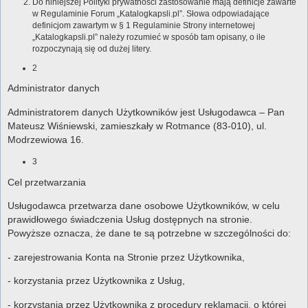
Do niniejszej Polityki prywatności zastosowanie mają definicje zawarte
w Regulaminie Forum „Katalogkapsli.pl”. Słowa odpowiadające
definicjom zawartym w § 1 Regulaminie Strony internetowej
„Katalogkapsli.pl” należy rozumieć w sposób tam opisany, o ile
rozpoczynają się od dużej litery.
2
Administrator danych
Administratorem danych Użytkowników jest Usługodawca – Pan
Mateusz Wiśniewski, zamieszkały w Rotmance (83-010), ul.
Modrzewiowa 16.
3
Cel przetwarzania
Usługodawca przetwarza dane osobowe Użytkowników, w celu
prawidłowego świadczenia Usług dostępnych na stronie.
Powyższe oznacza, że dane te są potrzebne w szczególności do:
- zarejestrowania Konta na Stronie przez Użytkownika,
- korzystania przez Użytkownika z Usług,
- korzystania przez Użytkownika z procedury reklamacji, o której