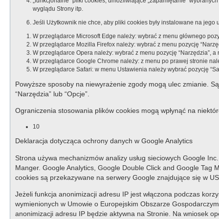
„funkcjonalne” pliki cookies, umożliwiające „zapamiętanie” wybranych 
wyglądu Strony itp.
Jeśli Użytkownik nie chce, aby pliki cookies były instalowane na jeg
W przeglądarce Microsoft Edge należy: wybrać z menu głównego pozycj
W przeglądarce Mozilla Firefox należy: wybrać z menu pozycję “Narzędz
W przeglądarce Opera należy: wybrać z menu pozycję “Narzędzia”, a 
W przeglądarce Google Chrome należy: z menu po prawej stronie nale
W przeglądarce Safari: w menu Ustawienia należy wybrać pozycję “Safa
Powyższe sposoby na niewyrażenie zgody mogą ulec zmianie. Są 
“Narzędzia” lub “Opcje”.
Ograniczenia stosowania plików cookies mogą wpłynąć na niektóre
10
Deklaracja dotycząca ochrony danych w Google Analytics
Strona używa mechanizmów analizy usług sieciowych Google Inc. 
Manger. Google Analytics, Google Double Click and Google Tag Man
cookies są przekazywane na serwery Google znajdujące się w US
Jeżeli funkcja anonimizacji adresu IP jest włączona podczas korz
wymienionych w Umowie o Europejskim Obszarze Gospodarczym. J
anonimizacji adresu IP będzie aktywna na Stronie. Na wniosek op