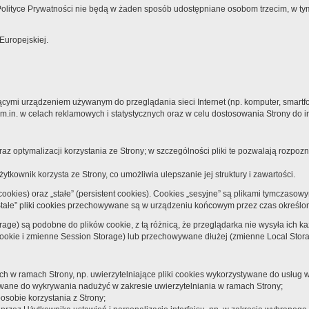
olityce Prywatności nie będą w żaden sposób udostępniane osobom trzecim, w t
uropejskiej.
ącymi urządzeniem używanym do przeglądania sieci Internet (np. komputer, smartf
m.in. w celach reklamowych i statystycznych oraz w celu dostosowania Strony do
az optymalizacji korzystania ze Strony; w szczególności pliki te pozwalają rozp
ytkownik korzysta ze Strony, co umożliwia ulepszanie jej struktury i zawartości.
cookies) oraz „stałe” (persistent cookies). Cookies „sesyjne” są plikami tymcza
Stałe” pliki cookies przechowywane są w urządzeniu końcowym przez czas określon
ge) są podobne do plików cookie, z tą różnicą, że przeglądarka nie wysyła ich k
cookie i zmienne Session Storage) lub przechowywane dłużej (zmienne Local Stora
nych w ramach Strony, np. uwierzytelniające pliki cookies wykorzystywane do usłu
ywane do wykrywania nadużyć w zakresie uwierzytelniania w ramach Strony;
posobie korzystania z Strony;