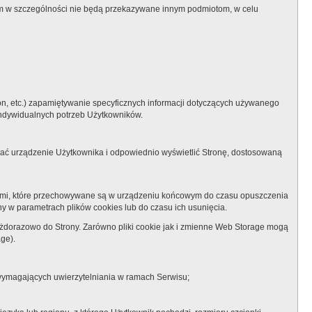
ym w szczególności nie będą przekazywane innym podmiotom, w celu
on, etc.) zapamiętywanie specyficznych informacji dotyczących używanego
 indywidualnych potrzeb Użytkowników.
oznać urządzenie Użytkownika i odpowiednio wyświetlić Stronę, dostosowaną
sowymi, które przechowywane są w urządzeniu końcowym do czasu opuszczenia
y w parametrach plików cookies lub do czasu ich usunięcia.
ażdorazowo do Strony. Zarówno pliki cookie jak i zmienne Web Storage mogą
ge).
g wymagających uwierzytelniania w ramach Serwisu;