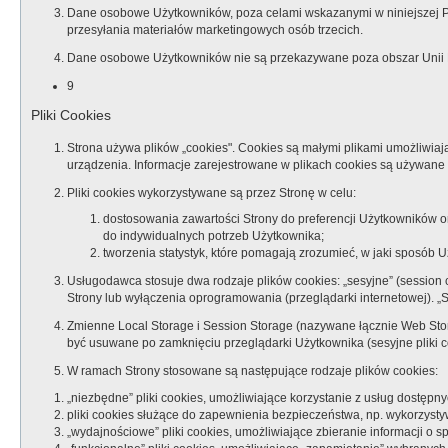
Dane osobowe Użytkowników, poza celami wskazanymi w niniejszej P
przesyłania materiałów marketingowych osób trzecich.
Dane osobowe Użytkowników nie są przekazywane poza obszar Unii E
9
Pliki Cookies
Strona używa plików „cookies". Cookies są małymi plikami umożliwiaj
urządzenia. Informacje zarejestrowane w plikach cookies są używane 
Pliki cookies wykorzystywane są przez Stronę w celu:
dostosowania zawartości Strony do preferencji Użytkowników or
do indywidualnych potrzeb Użytkownika;
tworzenia statystyk, które pomagają zrozumieć, w jaki sposób Uż
Usługodawca stosuje dwa rodzaje plików cookies: „sesyjne” (session 
Strony lub wyłączenia oprogramowania (przeglądarki internetowej). „
Zmienne Local Storage i Session Storage (nazywane łącznie Web Stora
być usuwane po zamknięciu przeglądarki Użytkownika (sesyjne pliki 
W ramach Strony stosowane są następujące rodzaje plików cookies:
„niezbędne” pliki cookies, umożliwiające korzystanie z usług dostęp
pliki cookies służące do zapewnienia bezpieczeństwa, np. wykorzyst
„wydajnościowe” pliki cookies, umożliwiające zbieranie informacji o s