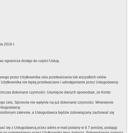
a 2016 r.
az ogranicza dostęp do części Usług.
nego przez Użytkownika celu przetwarzania lub wszystkich celów
e Użytkownika nie będą przetwarzane i udostępnianie przez Usługodawcę.
ychczas dokonane czynności. Usunięcie danych spowoduje, że Konto
go celu. Sprzeciw nie wpłynie na już dokonane czynności. Wniesienie
 Usługodawcę.
określonym zakresie, a Usługodawca będzie zobowiązany zachować się
ać się z Usługodawcą przez adres e-mail podany w § 7 poniżej, podając
ej po potwierdzeniu przez Użytkownika tego żądania. Potwierdzenie żądania