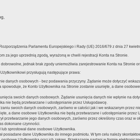
ug,
zporządzenia Parlamentu Europejskiego i Rady (UE) 2016/679 z dnia 27 kwietni
 za jego uprzednią zgodą, wyrażoną w chwili rejestracji Konta na Stronie.
dobrowolne, jednak brak zgody uniemożliwia zarejestrowanie Konta na Stronie or
Użytkownikowi przysługują następujące prawa:
nie danych osobowych - bez podawania przyczyny. Żądanie może dotyczyć wskaza
ia spowoduje, że Konto Użytkownika na Stronie zostanie usunięte, a dane osobow
sunięcia swoich danych osobowych. Żądanie usunięcia danych nie wpłynie na dot
ika nie będą przetwarzane i udostępnianie przez Usługodawcę.
rzaniu swoich danych osobowych, zarówno w całości jak i we wskazanym przez nie
nięte, a dane osobowe Użytkownika nie będą przetwarzane i udostępnianie przez
zył przetwarzanie jego danych osobowych, zarówno przez określony czas oraz w 
zas dokonane czynności.
ł lub sprostował dane osobowe Użytkownika.
ł posiadane dane Użytkownika do innego podmiotu. W tym celu należy skontaktow
sobowe Użytkownika oraz ich zakres. Przekazanie nastąpi w formie elektroniczn