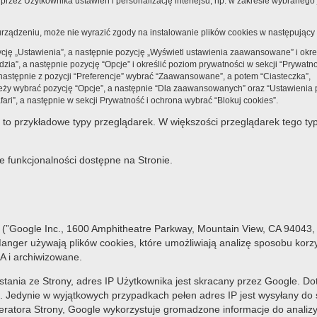
przez Użytkownika ustawień i personalizację interfejsu, np. w zakresie wybranego 
o urządzeniu, może nie wyrazić zgody na instalowanie plików cookies w następujący
ę „Ustawienia”, a następnie pozycję „Wyświetl ustawienia zaawansowane” i określ
ia”, a następnie pozycję “Opcje” i określić poziom prywatności w sekcji “Prywatno
następnie z pozycji “Preferencje” wybrać “Zaawansowane”, a potem “Ciasteczka”,
ży wybrać pozycję “Opcje”, a następnie “Dla zaawansowanych” oraz “Ustawienia p
ri”, a następnie w sekcji Prywatność i ochrona wybrać “Blokuj cookies”.
to przykładowe typy przeglądarek. W większości przeglądarek tego ty
 funkcjonalności dostępne na Stronie.
(”Google Inc., 1600 Amphitheatre Parkway, Mountain View, CA 94043, 
ger używają plików cookies, które umożliwiają analizę sposobu korzyst
A i archiwizowane.
ystania ze Strony, adres IP Użytkownika jest skracany przez Google. Do
edynie w wyjątkowych przypadkach pełen adres IP jest wysyłany do s
eratora Strony, Google wykorzystuje gromadzone informacje do analiz