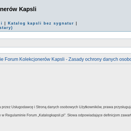
onerów Kapsli
mi
|
Katalog kapsli bez sygnatur
|
stary)
ie Forum Kolekcjonerów Kapsli - Zasady ochrony danych oso
ania przez Usługodawcę i Stroną danych osobowych Użytkowników, prawa przysługu
te w Regulaminie Forum „Katalogkapsli.pl”. Słowa odpowiadające definicjom zawart