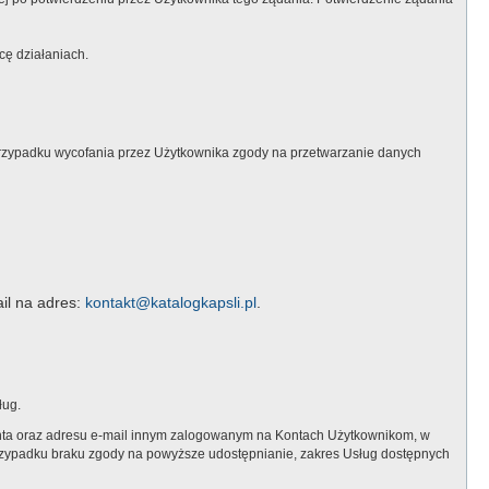
ę działaniach.
rzypadku wycofania przez Użytkownika zgody na przetwarzanie danych
il na adres:
kontakt@katalogkapsli.pl
.
ług.
onta oraz adresu e-mail innym zalogowanym na Kontach Użytkownikom, w
zypadku braku zgody na powyższe udostępnianie, zakres Usług dostępnych