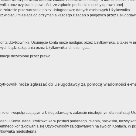
nika oraz uzyskanie pewności, że żądanie pochodzi o osoby uprawnionej.
i o zakresie przetwarzania przez Usługodawcę danych osobowych Użytkownika.
ż w ciągu miesiąca od otrzymania każdego z żądań o podjętych przez Usługodawc
ta Użytkownika. Usunięcie konta może nastąpić przez Użytkownika, a także w p
ych bądź zażądania przez Użytkownika ich usunięcia.
ormacje dozwolone przez prawo.
żytkownik może zgłaszać do Usługodawcy za pomocą wiadomości e-ma
otom współpracującym z Usługodawcą, w zakresie niezbędnym dla realizacji Us
adaniu Konta, dane Użytkownika w postaci podanego imienia, nazwiska, nazwy k
jemnego kontaktowania się Użytkowników zalogowanych na swoich Kontach. W pr
ytkownika niedostępna.