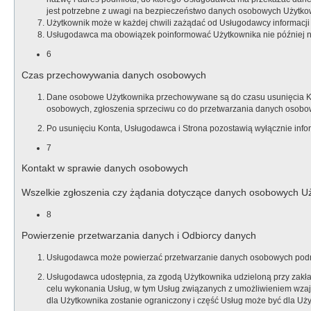
jest potrzebne z uwagi na bezpieczeństwo danych osobowych Użytkow
Użytkownik może w każdej chwili zażądać od Usługodawcy informacj
Usługodawca ma obowiązek poinformować Użytkownika nie później ni
6
Czas przechowywania danych osobowych
Dane osobowe Użytkownika przechowywane są do czasu usunięcia Kon
osobowych, zgłoszenia sprzeciwu co do przetwarzania danych osobow
Po usunięciu Konta, Usługodawca i Strona pozostawią wyłącznie inf
7
Kontakt w sprawie danych osobowych
Wszelkie zgłoszenia czy żądania dotyczące danych osobowych U
8
Powierzenie przetwarzania danych i Odbiorcy danych
Usługodawca może powierzać przetwarzanie danych osobowych podmi
Usługodawca udostępnia, za zgodą Użytkownika udzieloną przy zakł
celu wykonania Usług, w tym Usług związanych z umożliwieniem wza
dla Użytkownika zostanie ograniczony i część Usług może być dla Uż