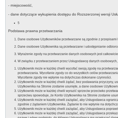
- miejscowość,
- dane dotyczące wykupienia dostępu do Rozszerzonej wersji Usł
5
Podstawa prawna przetwarzania
Dane osobowe Użytkowników przetwarzane są zgodnie z przepisami Ro
Dane osobowe Użytkownika są przetwarzane i udostępnianie odbiorcom
Wyrażenie zgody na przetwarzanie danych osobowych jest całkowicie 
W związku z przetwarzaniem przez Usługodawcę danych osobowych, 
Użytkownik może w każdej chwili wycofać swoją zgodę na przetwarza
przetwarzania. Wycofanie zgody co do wszystkich celów przetwarzan
Wycofanie zgody nie wpłynie na dotychczas dokonane czynności.
Użytkownik może w każdej chwili żądać, bez podawania przyczyny, u
Użytkownika na Stronie zostanie usunięte, a dane osobowe Użytkown
Użytkownik może w każdej chwili wyrazić sprzeciw przeciwko przetwa
sprzeciwu spowoduje, że Konto Użytkownika na Stronie zostanie usu
Użytkownik może w każdej chwili zażądać, aby Usługodawca ogranic
zgodnie z żądaniem Użytkownika. Żądanie to nie wpłynie na dotychc
Użytkownik może w każdej chwili zażądać, aby Usługodawca poprawi
Użytkownik może w każdej chwili zażądać, aby Usługodawca przekaza
nazwę i adres podmiotu, do którego Usługodawca ma przekazać dane o