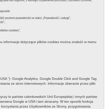
języka lub regionu, z którego Użytkownik pochodzi, rozmiaru czcionki,
 sposób:
ić poziom prywatności w sekci „Prywatność i usługi”,
ść”,
lików cookies”,
pu informacje dotyczące plików cookies można znaleźć w menu
USA “): Google Analytics, Google Double Click and Google Tag
ania ze stron internetowych. Informacje zbieranie przez pliki
tyczy to państw członkowskich Unii Europejskiej i innych państw
erwera Google w USA i tam skracany. W ten sposób funkcja
y korzystania przez Użytkowników ze Strony, przygotowania