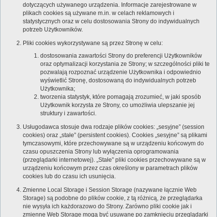
dotyczących używanego urządzenia. Informacje zarejestrowane w
plikach cookies są używane m.in. w celach reklamowych i
statystycznych oraz w celu dostosowania Strony do indywidualnych
potrzeb Użytkowników.
Pliki cookies wykorzystywane są przez Stronę w celu:
dostosowania zawartości Strony do preferencji Użytkowników
oraz optymalizacji korzystania ze Strony; w szczególności pliki te
pozwalają rozpoznać urządzenie Użytkownika i odpowiednio
wyświetlić Stronę, dostosowaną do indywidualnych potrzeb
Użytkownika;
tworzenia statystyk, które pomagają zrozumieć, w jaki sposób
Użytkownik korzysta ze Strony, co umożliwia ulepszanie jej
struktury i zawartości.
Usługodawca stosuje dwa rodzaje plików cookies: „sesyjne” (session
cookies) oraz „stałe” (persistent cookies). Cookies „sesyjne” są plikami
tymczasowymi, które przechowywane są w urządzeniu końcowym do
czasu opuszczenia Strony lub wyłączenia oprogramowania
(przeglądarki internetowej). „Stałe” pliki cookies przechowywane są w
urządzeniu końcowym przez czas określony w parametrach plików
cookies lub do czasu ich usunięcia.
Zmienne Local Storage i Session Storage (nazywane łącznie Web
Storage) są podobne do plików cookie, z tą różnicą, że przeglądarka
nie wysyła ich każdorazowo do Strony. Zarówno pliki cookie jak i
zmienne Web Storage mogą być usuwane po zamknięciu przeglądarki