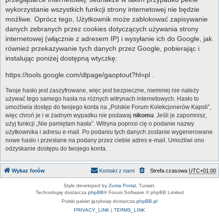
wykorzystanie wszystkich funkcji strony internetowej nie będzie
możliwe. Oprócz tego, Użytkownik może zablokować zapisywanie
danych zebranych przez cookies dotyczących używania strony
internetowej (włącznie z adresem IP) i wysyłanie ich do Google, jak
również przekazywanie tych danych przez Google, pobierając i
instalując poniżej dostępną wtyczkę:
https://tools.google.com/dlpage/gaoptout?hl=pl .
Twoje hasło jest zaszyfrowane, więc jest bezpieczne, niemniej nie należy
używać tego samego hasła na różnych witrynach internetowych. Hasło to
umożliwia dostęp do twojego konta na „Polskie Forum Kolekcjonerów Kapsli”,
więc chroń je i w żadnym wypadku nie podawaj
nikomu
. Jeśli je zapomnisz,
użyj funkcji „Nie pamiętam hasła”. Witryna poprosi cię o podanie nazwy
użytkownika i adresu e-mail. Po podaniu tych danych zostanie wygenerowane
nowe hasło i przesłane na podany przez ciebie adres e-mail. Umożliwi ono
odzyskanie dostępu do twojego konta.
Wykaz forów
Kontakt z nami
Strefa czasowa
UTC+01:00
Style developed by
Zuma Portal
, Turaiel,
Technologię dostarcza
phpBB
® Forum Software © phpBB Limited
Polski pakiet językowy dostarcza
phpBB.pl
PRIVACY_LINK
|
TERMS_LINK