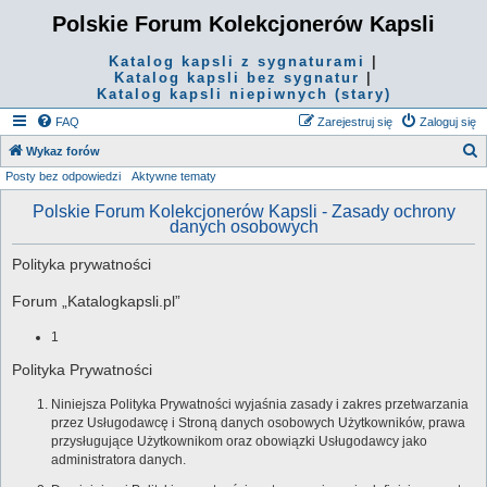
Polskie Forum Kolekcjonerów Kapsli
Katalog kapsli z sygnaturami
|
Katalog kapsli bez sygnatur
|
Katalog kapsli niepiwnych (stary)
FAQ
Zarejestruj się
Zaloguj się
S
Wykaz forów
Posty bez odpowiedzi
Aktywne tematy
z
u
Polskie Forum Kolekcjonerów Kapsli - Zasady ochrony
danych osobowych
k
a
Polityka prywatności
j
Forum „Katalogkapsli.pl”
1
Polityka Prywatności
Niniejsza Polityka Prywatności wyjaśnia zasady i zakres przetwarzania
przez Usługodawcę i Stroną danych osobowych Użytkowników, prawa
przysługujące Użytkownikom oraz obowiązki Usługodawcy jako
administratora danych.