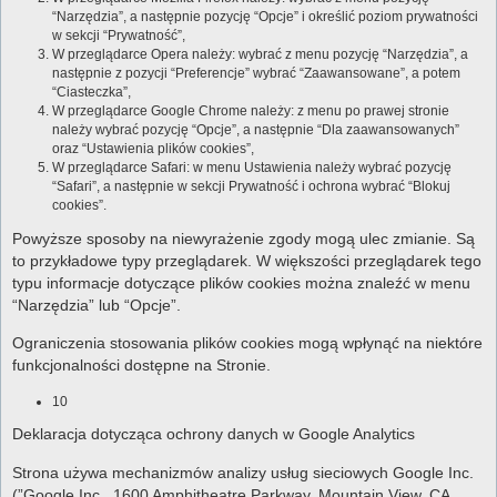
“Narzędzia”, a następnie pozycję “Opcje” i określić poziom prywatności
w sekcji “Prywatność”,
W przeglądarce Opera należy: wybrać z menu pozycję “Narzędzia”, a
następnie z pozycji “Preferencje” wybrać “Zaawansowane”, a potem
“Ciasteczka”,
W przeglądarce Google Chrome należy: z menu po prawej stronie
należy wybrać pozycję “Opcje”, a następnie “Dla zaawansowanych”
oraz “Ustawienia plików cookies”,
W przeglądarce Safari: w menu Ustawienia należy wybrać pozycję
“Safari”, a następnie w sekcji Prywatność i ochrona wybrać “Blokuj
cookies”.
Powyższe sposoby na niewyrażenie zgody mogą ulec zmianie. Są
to przykładowe typy przeglądarek. W większości przeglądarek tego
typu informacje dotyczące plików cookies można znaleźć w menu
“Narzędzia” lub “Opcje”.
Ograniczenia stosowania plików cookies mogą wpłynąć na niektóre
funkcjonalności dostępne na Stronie.
10
Deklaracja dotycząca ochrony danych w Google Analytics
Strona używa mechanizmów analizy usług sieciowych Google Inc.
(”Google Inc., 1600 Amphitheatre Parkway, Mountain View, CA