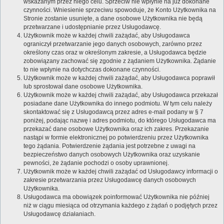
wskazanym przez niego celu. Sprzeciw nie wpłynie na już dokonane
czynności. Wniesienie sprzeciwu spowoduje, że Konto Użytkownika na
Stronie zostanie usunięte, a dane osobowe Użytkownika nie będą
przetwarzane i udostępnianie przez Usługodawcę.
Użytkownik może w każdej chwili zażądać, aby Usługodawca
ograniczył przetwarzanie jego danych osobowych, zarówno przez
określony czas oraz w określonym zakresie, a Usługodawca będzie
zobowiązany zachować się zgodnie z żądaniem Użytkownika. Żądanie
to nie wpłynie na dotychczas dokonane czynności.
Użytkownik może w każdej chwili zażądać, aby Usługodawca poprawił
lub sprostował dane osobowe Użytkownika.
Użytkownik może w każdej chwili zażądać, aby Usługodawca przekazał
posiadane dane Użytkownika do innego podmiotu. W tym celu należy
skontaktować się z Usługodawcą przez adres e-mail podany w § 7
poniżej, podając nazwę i adres podmiotu, do którego Usługodawca ma
przekazać dane osobowe Użytkownika oraz ich zakres. Przekazanie
nastąpi w formie elektronicznej po potwierdzeniu przez Użytkownika
tego żądania. Potwierdzenie żądania jest potrzebne z uwagi na
bezpieczeństwo danych osobowych Użytkownika oraz uzyskanie
pewności, że żądanie pochodzi o osoby uprawnionej.
Użytkownik może w każdej chwili zażądać od Usługodawcy informacji o
zakresie przetwarzania przez Usługodawcę danych osobowych
Użytkownika.
Usługodawca ma obowiązek poinformować Użytkownika nie później
niż w ciągu miesiąca od otrzymania każdego z żądań o podjętych przez
Usługodawcę działaniach.