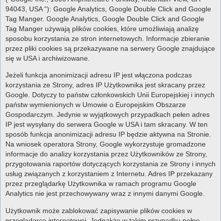
94043, USA “): Google Analytics, Google Double Click and Google
Tag Manger. Google Analytics, Google Double Click and Google
Tag Manger używają plików cookies, które umożliwiają analizę
sposobu korzystania ze stron internetowych. Informacje zbieranie
przez pliki cookies są przekazywane na serwery Google znajdujące
się w USA i archiwizowane.
Jeżeli funkcja anonimizacji adresu IP jest włączona podczas
korzystania ze Strony, adres IP Użytkownika jest skracany przez
Google. Dotyczy to państw członkowskich Unii Europejskiej i innych
państw wymienionych w Umowie o Europejskim Obszarze
Gospodarczym. Jedynie w wyjątkowych przypadkach pełen adres
IP jest wysyłany do serwera Google w USA i tam skracany. W ten
sposób funkcja anonimizacji adresu IP będzie aktywna na Stronie.
Na wniosek operatora Strony, Google wykorzystuje gromadzone
informacje do analizy korzystania przez Użytkowników ze Strony,
przygotowania raportów dotyczących korzystania ze Strony i innych
usług związanych z korzystaniem z Internetu. Adres IP przekazany
przez przeglądarkę Użytkownika w ramach programu Google
Analytics nie jest przechowywany wraz z innymi danymi Google.
Użytkownik może zablokować zapisywanie plików cookies w
przeglądarce internetowej. Jednakże w takim przypadku pełne