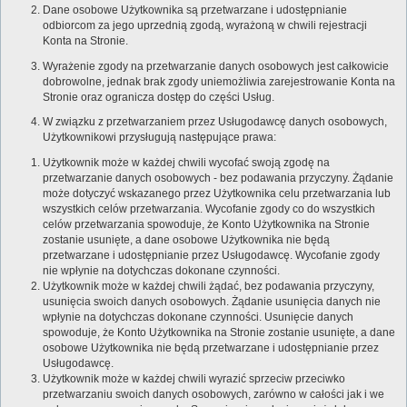
Dane osobowe Użytkownika są przetwarzane i udostępnianie
odbiorcom za jego uprzednią zgodą, wyrażoną w chwili rejestracji
Konta na Stronie.
Wyrażenie zgody na przetwarzanie danych osobowych jest całkowicie
dobrowolne, jednak brak zgody uniemożliwia zarejestrowanie Konta na
Stronie oraz ogranicza dostęp do części Usług.
W związku z przetwarzaniem przez Usługodawcę danych osobowych,
Użytkownikowi przysługują następujące prawa:
Użytkownik może w każdej chwili wycofać swoją zgodę na
przetwarzanie danych osobowych - bez podawania przyczyny. Żądanie
może dotyczyć wskazanego przez Użytkownika celu przetwarzania lub
wszystkich celów przetwarzania. Wycofanie zgody co do wszystkich
celów przetwarzania spowoduje, że Konto Użytkownika na Stronie
zostanie usunięte, a dane osobowe Użytkownika nie będą
przetwarzane i udostępnianie przez Usługodawcę. Wycofanie zgody
nie wpłynie na dotychczas dokonane czynności.
Użytkownik może w każdej chwili żądać, bez podawania przyczyny,
usunięcia swoich danych osobowych. Żądanie usunięcia danych nie
wpłynie na dotychczas dokonane czynności. Usunięcie danych
spowoduje, że Konto Użytkownika na Stronie zostanie usunięte, a dane
osobowe Użytkownika nie będą przetwarzane i udostępnianie przez
Usługodawcę.
Użytkownik może w każdej chwili wyrazić sprzeciw przeciwko
przetwarzaniu swoich danych osobowych, zarówno w całości jak i we