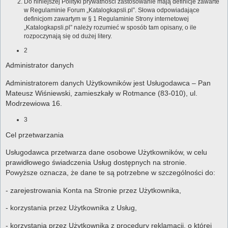
Do niniejszej Polityki prywatności zastosowanie mają definicje zawarte
w Regulaminie Forum „Katalogkapsli.pl”. Słowa odpowiadające
definicjom zawartym w § 1 Regulaminie Strony internetowej
„Katalogkapsli.pl” należy rozumieć w sposób tam opisany, o ile
rozpoczynają się od dużej litery.
2
Administrator danych
Administratorem danych Użytkowników jest Usługodawca – Pan
Mateusz Wiśniewski, zamieszkały w Rotmance (83-010), ul.
Modrzewiowa 16.
3
Cel przetwarzania
Usługodawca przetwarza dane osobowe Użytkowników, w celu
prawidłowego świadczenia Usług dostępnych na stronie.
Powyższe oznacza, że dane te są potrzebne w szczególności do:
- zarejestrowania Konta na Stronie przez Użytkownika,
- korzystania przez Użytkownika z Usług,
- korzystania przez Użytkownika z procedury reklamacji, o której