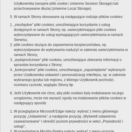
Użytkownika (sesyjne pliki cookie i zmienne Session Storage) lub
przechowywane dłużej (zmienne Local Storage).
W ramach Strony stosowane są następujące rodzaje plików cookies:
„niezbędne” pliki cookies, umożliwiające korzystanie z usług
dostępnych w ramach Strony, np. uwierzytelniające pliki cookies
wykorzystywane do usług wymagających uwierzytelniania w ramach
Serwisu;
pliki cookies służące do zapewnienia bezpieczeństwa, np.
wykorzystywane do wykrywania nadużyć w zakresie uwierzytelniania w
ramach Strony;
„wydajnościowe” pliki cookies, umożliwiające zbieranie informacji o
sposobie korzystania z Strony;
„funkcjonalne” pliki cookies, umożliwiające „zapamiętanie” wybranych
przez Użytkownika ustawień i personalizację interfejsu, np. w zakresie
wybranego języka lub regionu, z którego Użytkownik pochodzi,
rozmiaru czcionki, wyglądu Strony itp.
Jeśli Użytkownik nie chce, aby pliki cookies były instalowane na jego
urządzeniu, może nie wyrazić zgody na instalowanie plików cookies w
następujący sposób:
W przeglądarce Microsoft Edge należy: wybrać z menu głównego
pozycję „Ustawienia”, a następnie pozycję „Wyświetl ustawienia
zaawansowane” i określić poziom prywatności w sekci „Prywatność i
usługi”,
W przeglądarce Mozilla Firefox należy: wybrać z menu pozycję