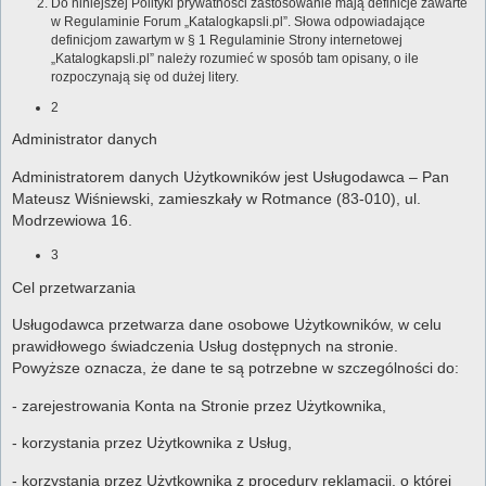
Do niniejszej Polityki prywatności zastosowanie mają definicje zawarte
w Regulaminie Forum „Katalogkapsli.pl”. Słowa odpowiadające
definicjom zawartym w § 1 Regulaminie Strony internetowej
„Katalogkapsli.pl” należy rozumieć w sposób tam opisany, o ile
rozpoczynają się od dużej litery.
2
Administrator danych
Administratorem danych Użytkowników jest Usługodawca – Pan
Mateusz Wiśniewski, zamieszkały w Rotmance (83-010), ul.
Modrzewiowa 16.
3
Cel przetwarzania
Usługodawca przetwarza dane osobowe Użytkowników, w celu
prawidłowego świadczenia Usług dostępnych na stronie.
Powyższe oznacza, że dane te są potrzebne w szczególności do:
- zarejestrowania Konta na Stronie przez Użytkownika,
- korzystania przez Użytkownika z Usług,
- korzystania przez Użytkownika z procedury reklamacji, o której