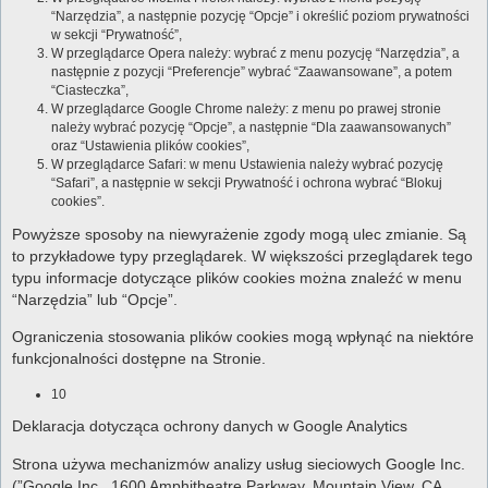
“Narzędzia”, a następnie pozycję “Opcje” i określić poziom prywatności
w sekcji “Prywatność”,
W przeglądarce Opera należy: wybrać z menu pozycję “Narzędzia”, a
następnie z pozycji “Preferencje” wybrać “Zaawansowane”, a potem
“Ciasteczka”,
W przeglądarce Google Chrome należy: z menu po prawej stronie
należy wybrać pozycję “Opcje”, a następnie “Dla zaawansowanych”
oraz “Ustawienia plików cookies”,
W przeglądarce Safari: w menu Ustawienia należy wybrać pozycję
“Safari”, a następnie w sekcji Prywatność i ochrona wybrać “Blokuj
cookies”.
Powyższe sposoby na niewyrażenie zgody mogą ulec zmianie. Są
to przykładowe typy przeglądarek. W większości przeglądarek tego
typu informacje dotyczące plików cookies można znaleźć w menu
“Narzędzia” lub “Opcje”.
Ograniczenia stosowania plików cookies mogą wpłynąć na niektóre
funkcjonalności dostępne na Stronie.
10
Deklaracja dotycząca ochrony danych w Google Analytics
Strona używa mechanizmów analizy usług sieciowych Google Inc.
(”Google Inc., 1600 Amphitheatre Parkway, Mountain View, CA