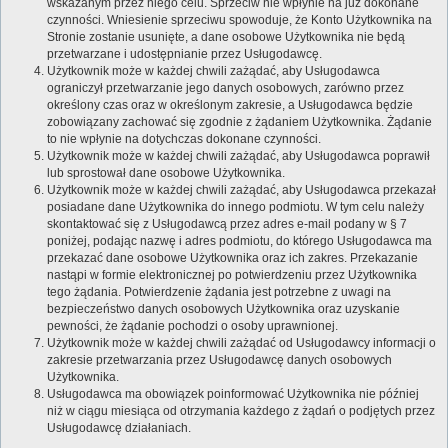
wskazanym przez niego celu. Sprzeciw nie wpłynie na już dokonane
czynności. Wniesienie sprzeciwu spowoduje, że Konto Użytkownika na
Stronie zostanie usunięte, a dane osobowe Użytkownika nie będą
przetwarzane i udostępnianie przez Usługodawcę.
Użytkownik może w każdej chwili zażądać, aby Usługodawca
ograniczył przetwarzanie jego danych osobowych, zarówno przez
określony czas oraz w określonym zakresie, a Usługodawca będzie
zobowiązany zachować się zgodnie z żądaniem Użytkownika. Żądanie
to nie wpłynie na dotychczas dokonane czynności.
Użytkownik może w każdej chwili zażądać, aby Usługodawca poprawił
lub sprostował dane osobowe Użytkownika.
Użytkownik może w każdej chwili zażądać, aby Usługodawca przekazał
posiadane dane Użytkownika do innego podmiotu. W tym celu należy
skontaktować się z Usługodawcą przez adres e-mail podany w § 7
poniżej, podając nazwę i adres podmiotu, do którego Usługodawca ma
przekazać dane osobowe Użytkownika oraz ich zakres. Przekazanie
nastąpi w formie elektronicznej po potwierdzeniu przez Użytkownika
tego żądania. Potwierdzenie żądania jest potrzebne z uwagi na
bezpieczeństwo danych osobowych Użytkownika oraz uzyskanie
pewności, że żądanie pochodzi o osoby uprawnionej.
Użytkownik może w każdej chwili zażądać od Usługodawcy informacji o
zakresie przetwarzania przez Usługodawcę danych osobowych
Użytkownika.
Usługodawca ma obowiązek poinformować Użytkownika nie później
niż w ciągu miesiąca od otrzymania każdego z żądań o podjętych przez
Usługodawcę działaniach.