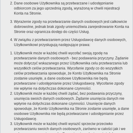
Dane osobowe Użytkownika są przetwarzane i udostępnianie
odbiorcom za jego uprzednią zgodą, wyrażoną w chwili rejestracji
Konta na Stronie.
Wyrażenie zgody na przetwarzanie danych osobowych jest całkowicie
dobrowolne, jednak brak zgody uniemożliwia zarejestrowanie Konta na
Stronie oraz ogranicza dostęp do części Usług.
W związku z przetwarzaniem przez Usługodawcę danych osobowych,
Użytkownikowi przysługują następujące prawa:
Użytkownik może w każdej chwili wycofać swoją zgodę na
przetwarzanie danych osobowych - bez podawania przyczyny. Żądanie
może dotyczyć wskazanego przez Użytkownika celu przetwarzania lub
wszystkich celów przetwarzania. Wycofanie zgody co do wszystkich
celów przetwarzania spowoduje, że Konto Użytkownika na Stronie
zostanie usunięte, a dane osobowe Użytkownika nie będą
przetwarzane i udostępnianie przez Usługodawcę. Wycofanie zgody
nie wpłynie na dotychczas dokonane czynności.
Użytkownik może w każdej chwili żądać, bez podawania przyczyny,
usunięcia swoich danych osobowych. Żądanie usunięcia danych nie
wpłynie na dotychczas dokonane czynności. Usunięcie danych
spowoduje, że Konto Użytkownika na Stronie zostanie usunięte, a dane
osobowe Użytkownika nie będą przetwarzane i udostępnianie przez
Usługodawcę.
Użytkownik może w każdej chwili wyrazić sprzeciw przeciwko
przetwarzaniu swoich danych osobowych, zarówno w całości jak i we