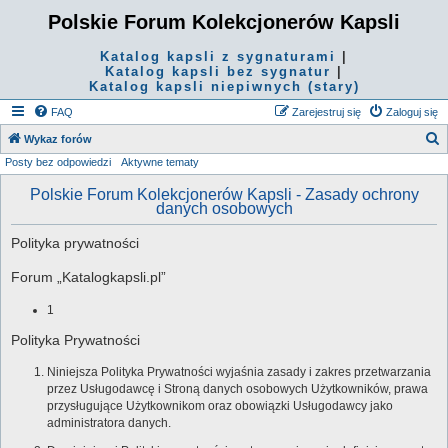
Polskie Forum Kolekcjonerów Kapsli
Katalog kapsli z sygnaturami
|
Katalog kapsli bez sygnatur
|
Katalog kapsli niepiwnych (stary)
FAQ
Zarejestruj się
Zaloguj się
S
Wykaz forów
Posty bez odpowiedzi
Aktywne tematy
z
u
Polskie Forum Kolekcjonerów Kapsli - Zasady ochrony
danych osobowych
k
a
Polityka prywatności
j
Forum „Katalogkapsli.pl”
1
Polityka Prywatności
Niniejsza Polityka Prywatności wyjaśnia zasady i zakres przetwarzania
przez Usługodawcę i Stroną danych osobowych Użytkowników, prawa
przysługujące Użytkownikom oraz obowiązki Usługodawcy jako
administratora danych.