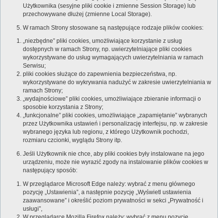
Użytkownika (sesyjne pliki cookie i zmienne Session Storage) lub
przechowywane dłużej (zmienne Local Storage).
W ramach Strony stosowane są następujące rodzaje plików cookies:
„niezbędne” pliki cookies, umożliwiające korzystanie z usług
dostępnych w ramach Strony, np. uwierzytelniające pliki cookies
wykorzystywane do usług wymagających uwierzytelniania w ramach
Serwisu;
pliki cookies służące do zapewnienia bezpieczeństwa, np.
wykorzystywane do wykrywania nadużyć w zakresie uwierzytelniania w
ramach Strony;
„wydajnościowe” pliki cookies, umożliwiające zbieranie informacji o
sposobie korzystania z Strony;
„funkcjonalne” pliki cookies, umożliwiające „zapamiętanie” wybranych
przez Użytkownika ustawień i personalizację interfejsu, np. w zakresie
wybranego języka lub regionu, z którego Użytkownik pochodzi,
rozmiaru czcionki, wyglądu Strony itp.
Jeśli Użytkownik nie chce, aby pliki cookies były instalowane na jego
urządzeniu, może nie wyrazić zgody na instalowanie plików cookies w
następujący sposób:
W przeglądarce Microsoft Edge należy: wybrać z menu głównego
pozycję „Ustawienia”, a następnie pozycję „Wyświetl ustawienia
zaawansowane” i określić poziom prywatności w sekci „Prywatność i
usługi”,
W przeglądarce Mozilla Firefox należy: wybrać z menu pozycję