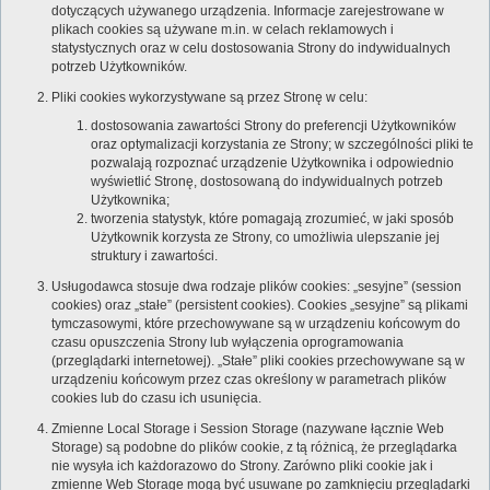
dotyczących używanego urządzenia. Informacje zarejestrowane w
plikach cookies są używane m.in. w celach reklamowych i
statystycznych oraz w celu dostosowania Strony do indywidualnych
potrzeb Użytkowników.
Pliki cookies wykorzystywane są przez Stronę w celu:
dostosowania zawartości Strony do preferencji Użytkowników
oraz optymalizacji korzystania ze Strony; w szczególności pliki te
pozwalają rozpoznać urządzenie Użytkownika i odpowiednio
wyświetlić Stronę, dostosowaną do indywidualnych potrzeb
Użytkownika;
tworzenia statystyk, które pomagają zrozumieć, w jaki sposób
Użytkownik korzysta ze Strony, co umożliwia ulepszanie jej
struktury i zawartości.
Usługodawca stosuje dwa rodzaje plików cookies: „sesyjne” (session
cookies) oraz „stałe” (persistent cookies). Cookies „sesyjne” są plikami
tymczasowymi, które przechowywane są w urządzeniu końcowym do
czasu opuszczenia Strony lub wyłączenia oprogramowania
(przeglądarki internetowej). „Stałe” pliki cookies przechowywane są w
urządzeniu końcowym przez czas określony w parametrach plików
cookies lub do czasu ich usunięcia.
Zmienne Local Storage i Session Storage (nazywane łącznie Web
Storage) są podobne do plików cookie, z tą różnicą, że przeglądarka
nie wysyła ich każdorazowo do Strony. Zarówno pliki cookie jak i
zmienne Web Storage mogą być usuwane po zamknięciu przeglądarki