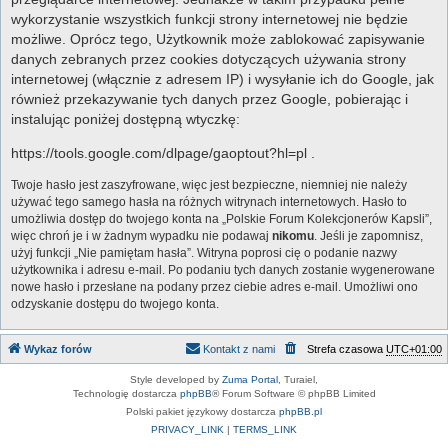
wykorzystanie wszystkich funkcji strony internetowej nie będzie
możliwe. Oprócz tego, Użytkownik może zablokować zapisywanie
danych zebranych przez cookies dotyczących używania strony
internetowej (włącznie z adresem IP) i wysyłanie ich do Google, jak
również przekazywanie tych danych przez Google, pobierając i
instalując poniżej dostępną wtyczkę:
https://tools.google.com/dlpage/gaoptout?hl=pl .
Twoje hasło jest zaszyfrowane, więc jest bezpieczne, niemniej nie należy
używać tego samego hasła na różnych witrynach internetowych. Hasło to
umożliwia dostęp do twojego konta na „Polskie Forum Kolekcjonerów Kapsli”,
więc chroń je i w żadnym wypadku nie podawaj
nikomu
. Jeśli je zapomnisz,
użyj funkcji „Nie pamiętam hasła”. Witryna poprosi cię o podanie nazwy
użytkownika i adresu e-mail. Po podaniu tych danych zostanie wygenerowane
nowe hasło i przesłane na podany przez ciebie adres e-mail. Umożliwi ono
odzyskanie dostępu do twojego konta.
Wykaz forów
Kontakt z nami
Strefa czasowa
UTC+01:00
Style developed by
Zuma Portal
, Turaiel,
Technologię dostarcza
phpBB
® Forum Software © phpBB Limited
Polski pakiet językowy dostarcza
phpBB.pl
PRIVACY_LINK
|
TERMS_LINK