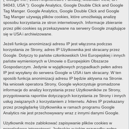
94043, USA “): Google Analytics, Google Double Click and Google
Tag Manger. Google Analytics, Google Double Click and Google
Tag Manger używają plików cookies, które umożliwiają analizę
sposobu korzystania ze stron internetowych. Informacje zbieranie
przez pliki cookies są przekazywane na serwery Google znajdujące
się w USA i archiwizowane.
Jeżeli funkcja anonimizacji adresu IP jest włączona podczas
korzystania ze Strony, adres IP Użytkownika jest skracany przez
Google. Dotyczy to państw członkowskich Unii Europejskiej i innych
państw wymienionych w Umowie o Europejskim Obszarze
Gospodarczym. Jedynie w wyjątkowych przypadkach pełen adres
IP jest wysyłany do serwera Google w USA i tam skracany. W ten
sposób funkcja anonimizacji adresu IP będzie aktywna na Stronie.
Na wniosek operatora Strony, Google wykorzystuje gromadzone
informacje do analizy korzystania przez Użytkowników ze Strony,
przygotowania raportów dotyczących korzystania ze Strony i innych
usług związanych z korzystaniem z Internetu. Adres IP przekazany
przez przeglądarkę Użytkownika w ramach programu Google
Analytics nie jest przechowywany wraz z innymi danymi Google.
Użytkownik może zablokować zapisywanie plików cookies w
przeglądarce internetowej. Jednakże w takim przypadku pełne