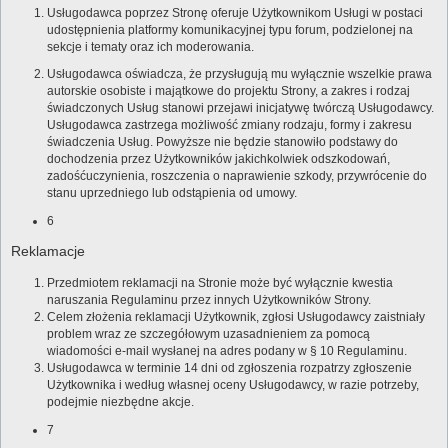
Usługodawca poprzez Stronę oferuje Użytkownikom Usługi w postaci
udostępnienia platformy komunikacyjnej typu forum, podzielonej na
sekcje i tematy oraz ich moderowania.
Usługodawca oświadcza, że przysługują mu wyłącznie wszelkie prawa
autorskie osobiste i majątkowe do projektu Strony, a zakres i rodzaj
świadczonych Usług stanowi przejawi inicjatywę twórczą Usługodawcy.
Usługodawca zastrzega możliwość zmiany rodzaju, formy i zakresu
świadczenia Usług. Powyższe nie będzie stanowiło podstawy do
dochodzenia przez Użytkowników jakichkolwiek odszkodowań,
zadośćuczynienia, roszczenia o naprawienie szkody, przywrócenie do
stanu uprzedniego lub odstąpienia od umowy.
6
Reklamacje
Przedmiotem reklamacji na Stronie może być wyłącznie kwestia
naruszania Regulaminu przez innych Użytkowników Strony.
Celem złożenia reklamacji Użytkownik, zgłosi Usługodawcy zaistniały
problem wraz ze szczegółowym uzasadnieniem za pomocą
wiadomości e-mail wysłanej na adres podany w § 10 Regulaminu.
Usługodawca w terminie 14 dni od zgłoszenia rozpatrzy zgłoszenie
Użytkownika i według własnej oceny Usługodawcy, w razie potrzeby,
podejmie niezbędne akcje.
7