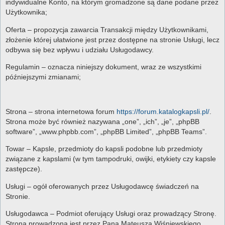
indywidualne Konto, na którym gromadzone są dane podane przez
Użytkownika;
Oferta – propozycja zawarcia Transakcji między Użytkownikami,
złożenie której ułatwione jest przez dostępne na stronie Usługi, lecz
odbywa się bez wpływu i udziału Usługodawcy.
Regulamin – oznacza niniejszy dokument, wraz ze wszystkimi
późniejszymi zmianami;
Strona – strona internetowa forum
https://forum.katalogkapsli.pl/
.
Strona może być również nazywana „one”, „ich”, „je”, „phpBB
software”, „www.phpbb.com”, „phpBB Limited”, „phpBB Teams”.
Towar – Kapsle, przedmioty do kapsli podobne lub przedmioty
związane z kapslami (w tym tampodruki, owijki, etykiety czy kapsle
zastępcze).
Usługi – ogół oferowanych przez Usługodawcę świadczeń na
Stronie.
Usługodawca – Podmiot oferujący Usługi oraz prowadzący Stronę.
Strona prowadzona jest przez Pana Mateusza Wiśniewskiego,