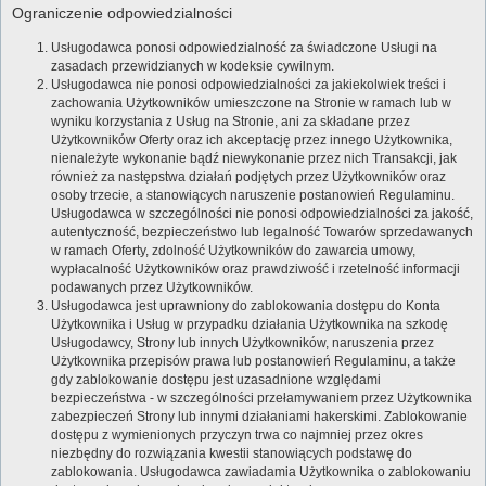
Ograniczenie odpowiedzialności
Usługodawca ponosi odpowiedzialność za świadczone Usługi na
zasadach przewidzianych w kodeksie cywilnym.
Usługodawca nie ponosi odpowiedzialności za jakiekolwiek treści i
zachowania Użytkowników umieszczone na Stronie w ramach lub w
wyniku korzystania z Usług na Stronie, ani za składane przez
Użytkowników Oferty oraz ich akceptację przez innego Użytkownika,
nienależyte wykonanie bądź niewykonanie przez nich Transakcji, jak
również za następstwa działań podjętych przez Użytkowników oraz
osoby trzecie, a stanowiących naruszenie postanowień Regulaminu.
Usługodawca w szczególności nie ponosi odpowiedzialności za jakość,
autentyczność, bezpieczeństwo lub legalność Towarów sprzedawanych
w ramach Oferty, zdolność Użytkowników do zawarcia umowy,
wypłacalność Użytkowników oraz prawdziwość i rzetelność informacji
podawanych przez Użytkowników.
Usługodawca jest uprawniony do zablokowania dostępu do Konta
Użytkownika i Usług w przypadku działania Użytkownika na szkodę
Usługodawcy, Strony lub innych Użytkowników, naruszenia przez
Użytkownika przepisów prawa lub postanowień Regulaminu, a także
gdy zablokowanie dostępu jest uzasadnione względami
bezpieczeństwa - w szczególności przełamywaniem przez Użytkownika
zabezpieczeń Strony lub innymi działaniami hakerskimi. Zablokowanie
dostępu z wymienionych przyczyn trwa co najmniej przez okres
niezbędny do rozwiązania kwestii stanowiących podstawę do
zablokowania. Usługodawca zawiadamia Użytkownika o zablokowaniu