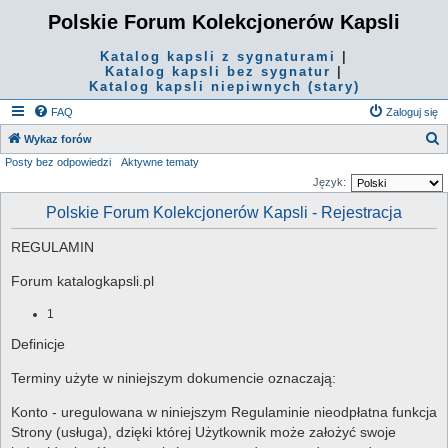
Polskie Forum Kolekcjonerów Kapsli
Katalog kapsli z sygnaturami
|
Katalog kapsli bez sygnatur
|
Katalog kapsli niepiwnych (stary)
FAQ
Zaloguj się
S
Wykaz forów
Posty bez odpowiedzi
Aktywne tematy
z
Język:
u
Polskie Forum Kolekcjonerów Kapsli - Rejestracja
k
a
REGULAMIN
j
Forum katalogkapsli.pl
1
Definicje
Terminy użyte w niniejszym dokumencie oznaczają:
Konto - uregulowana w niniejszym Regulaminie nieodpłatna funkcja
Strony (usługa), dzięki której Użytkownik może założyć swoje