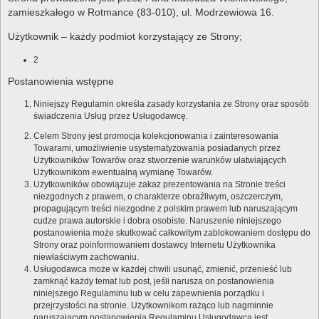
zamieszkałego w Rotmance (83-010), ul. Modrzewiowa 16.
Użytkownik – każdy podmiot korzystający ze Strony;
2
Postanowienia wstępne
Niniejszy Regulamin określa zasady korzystania ze Strony oraz sposób
świadczenia Usług przez Usługodawcę.
Celem Strony jest promocja kolekcjonowania i zainteresowania
Towarami, umożliwienie usystematyzowania posiadanych przez
Użytkowników Towarów oraz stworzenie warunków ułatwiających
Użytkownikom ewentualną wymianę Towarów.
Użytkowników obowiązuje zakaz prezentowania na Stronie treści
niezgodnych z prawem, o charakterze obraźliwym, oszczerczym,
propagującym treści niezgodne z polskim prawem lub naruszającym
cudze prawa autorskie i dobra osobiste. Naruszenie niniejszego
postanowienia może skutkować całkowitym zablokowaniem dostępu do
Strony oraz poinformowaniem dostawcy Internetu Użytkownika
niewłaściwym zachowaniu.
Usługodawca może w każdej chwili usunąć, zmienić, przenieść lub
zamknąć każdy temat lub post, jeśli narusza on postanowienia
niniejszego Regulaminu lub w celu zapewnienia porządku i
przejrzystości na stronie. Użytkownikom rażąco lub nagminnie
naruszającym postanowienia Regulaminu Usługodawca jest