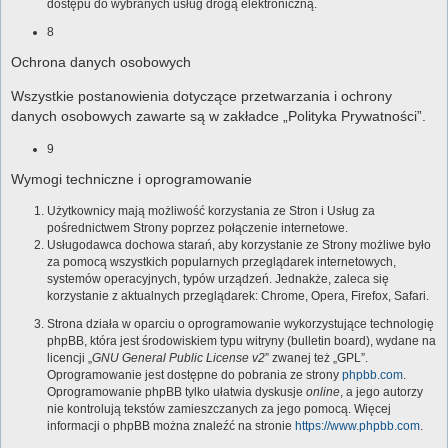
dostępu do wybranych usług drogą elektroniczną.
8
Ochrona danych osobowych
Wszystkie postanowienia dotyczące przetwarzania i ochrony
danych osobowych zawarte są w zakładce „Polityka Prywatności”.
9
Wymogi techniczne i oprogramowanie
Użytkownicy mają możliwość korzystania ze Stron i Usług za
pośrednictwem Strony poprzez połączenie internetowe.
Usługodawca dochowa starań, aby korzystanie ze Strony możliwe było
za pomocą wszystkich popularnych przeglądarek internetowych,
systemów operacyjnych, typów urządzeń. Jednakże, zaleca się
korzystanie z aktualnych przeglądarek: Chrome, Opera, Firefox, Safari.
Strona działa w oparciu o oprogramowanie wykorzystujące technologię
phpBB, która jest środowiskiem typu witryny (bulletin board), wydane na
licencji „
GNU General Public License v2
” zwanej też „GPL”.
Oprogramowanie jest dostępne do pobrania ze strony
phpbb.com
.
Oprogramowanie phpBB tylko ułatwia dyskusje
online
, a jego autorzy
nie kontrolują tekstów zamieszczanych za jego pomocą. Więcej
informacji o phpBB można znaleźć na stronie
https://www.phpbb.com
.