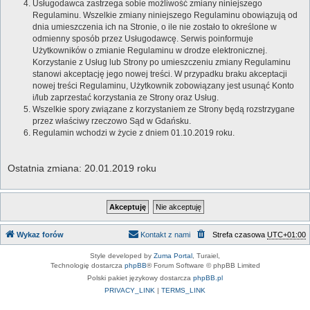
Usługodawca zastrzega sobie możliwość zmiany niniejszego
Regulaminu. Wszelkie zmiany niniejszego Regulaminu obowiązują od
dnia umieszczenia ich na Stronie, o ile nie zostało to określone w
odmienny sposób przez Usługodawcę. Serwis poinformuje
Użytkowników o zmianie Regulaminu w drodze elektronicznej.
Korzystanie z Usług lub Strony po umieszczeniu zmiany Regulaminu
stanowi akceptację jego nowej treści. W przypadku braku akceptacji
nowej treści Regulaminu, Użytkownik zobowiązany jest usunąć Konto
i/lub zaprzestać korzystania ze Strony oraz Usług.
Wszelkie spory związane z korzystaniem ze Strony będą rozstrzygane
przez właściwy rzeczowo Sąd w Gdańsku.
Regulamin wchodzi w życie z dniem 01.10.2019 roku.
Ostatnia zmiana: 20.01.2019 roku
Wykaz forów
Kontakt z nami
Strefa czasowa
UTC+01:00
Style developed by
Zuma Portal
, Turaiel,
Technologię dostarcza
phpBB
® Forum Software © phpBB Limited
Polski pakiet językowy dostarcza
phpBB.pl
PRIVACY_LINK
|
TERMS_LINK