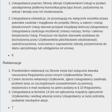
Usługodawca poprzez Stronę oferuje Użytkownikom Usługi w postaci
udostępnienia platformy komunikacyjnej typu forum, podzielonej na
sekcje i tematy oraz ich moderowania.
Usługodawca oświadcza, że przysługują mu wyłącznie wszelkie prawa
autorskie osobiste i majątkowe do projektu Strony, a zakres i rodzaj
świadczonych Usług stanowi przejawi inicjatywę twórczą Usługodawcy.
Usługodawca zastrzega możliwość zmiany rodzaju, formy i zakresu
świadczenia Usług. Powyższe nie będzie stanowiło podstawy do
dochodzenia przez Użytkowników jakichkolwiek odszkodowań,
zadośćuczynienia, roszczenia o naprawienie szkody, przywrócenie do
stanu uprzedniego lub odstąpienia od umowy.
6
Reklamacje
Przedmiotem reklamacji na Stronie może być wyłącznie kwestia
naruszania Regulaminu przez innych Użytkowników Strony.
Celem złożenia reklamacji Użytkownik, zgłosi Usługodawcy zaistniały
problem wraz ze szczegółowym uzasadnieniem za pomocą
wiadomości e-mail wysłanej na adres podany w § 10 Regulaminu.
Usługodawca w terminie 14 dni od zgłoszenia rozpatrzy zgłoszenie
Użytkownika i według własnej oceny Usługodawcy, w razie potrzeby,
podejmie niezbędne akcje.
7