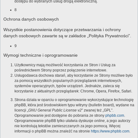
dostępu do wybranych usług drogą elektroniczną.
8
Ochrona danych osobowych
Wszystkie postanowienia dotyczące przetwarzania i ochrony
danych osobowych zawarte są w zakładce „Polityka Prywatności”.
9
Wymogi techniczne i oprogramowanie
Użytkownicy mają możliwość korzystania ze Stron i Usług za
pośrednictwem Strony poprzez połączenie internetowe.
Usługodawca dochowa starań, aby korzystanie ze Strony możliwe było
za pomocą wszystkich popularnych przeglądarek internetowych,
systemów operacyjnych, typów urządzeń. Jednakże, zaleca się
korzystanie z aktualnych przeglądarek: Chrome, Opera, Firefox, Safari.
Strona działa w oparciu o oprogramowanie wykorzystujące technologię
phpBB, która jest środowiskiem typu witryny (bulletin board), wydane na
licencji „
GNU General Public License v2
” zwanej też „GPL”.
Oprogramowanie jest dostępne do pobrania ze strony
phpbb.com
.
Oprogramowanie phpBB tylko ułatwia dyskusje
online
, a jego autorzy
nie kontrolują tekstów zamieszczanych za jego pomocą. Więcej
informacji o phpBB można znaleźć na stronie
https://www.phpbb.com
.