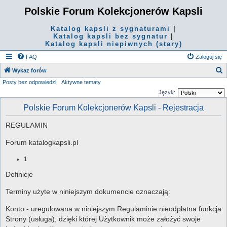
Polskie Forum Kolekcjonerów Kapsli
Katalog kapsli z sygnaturami
|
Katalog kapsli bez sygnatur
|
Katalog kapsli niepiwnych (stary)
FAQ
Zaloguj się
S
Wykaz forów
Posty bez odpowiedzi
Aktywne tematy
z
Język:
u
Polskie Forum Kolekcjonerów Kapsli - Rejestracja
k
a
REGULAMIN
j
Forum katalogkapsli.pl
1
Definicje
Terminy użyte w niniejszym dokumencie oznaczają:
Konto - uregulowana w niniejszym Regulaminie nieodpłatna funkcja
Strony (usługa), dzięki której Użytkownik może założyć swoje