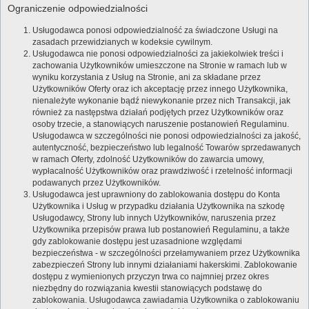
Ograniczenie odpowiedzialności
Usługodawca ponosi odpowiedzialność za świadczone Usługi na
zasadach przewidzianych w kodeksie cywilnym.
Usługodawca nie ponosi odpowiedzialności za jakiekolwiek treści i
zachowania Użytkowników umieszczone na Stronie w ramach lub w
wyniku korzystania z Usług na Stronie, ani za składane przez
Użytkowników Oferty oraz ich akceptację przez innego Użytkownika,
nienależyte wykonanie bądź niewykonanie przez nich Transakcji, jak
również za następstwa działań podjętych przez Użytkowników oraz
osoby trzecie, a stanowiących naruszenie postanowień Regulaminu.
Usługodawca w szczególności nie ponosi odpowiedzialności za jakość,
autentyczność, bezpieczeństwo lub legalność Towarów sprzedawanych
w ramach Oferty, zdolność Użytkowników do zawarcia umowy,
wypłacalność Użytkowników oraz prawdziwość i rzetelność informacji
podawanych przez Użytkowników.
Usługodawca jest uprawniony do zablokowania dostępu do Konta
Użytkownika i Usług w przypadku działania Użytkownika na szkodę
Usługodawcy, Strony lub innych Użytkowników, naruszenia przez
Użytkownika przepisów prawa lub postanowień Regulaminu, a także
gdy zablokowanie dostępu jest uzasadnione względami
bezpieczeństwa - w szczególności przełamywaniem przez Użytkownika
zabezpieczeń Strony lub innymi działaniami hakerskimi. Zablokowanie
dostępu z wymienionych przyczyn trwa co najmniej przez okres
niezbędny do rozwiązania kwestii stanowiących podstawę do
zablokowania. Usługodawca zawiadamia Użytkownika o zablokowaniu