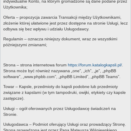
indywidualne Konto, na którym gromadzone są dane podane przez
Użytkownika;
Oferta – propozycja zawarcia Transakcji między Użytkownikami,
złożenie której ułatwione jest przez dostępne na stronie Usługi, lecz
odbywa się bez wpływu i udziału Usługodawcy.
Regulamin – oznacza niniejszy dokument, wraz ze wszystkimi
późniejszymi zmianami;
Strona – strona internetowa forum
https://forum.katalogkapsli.pl/
.
Strona może być również nazywana „one”, „ich”, „je”, „phpBB
software”, „www.phpbb.com”, „phpBB Limited”, „phpBB Teams”.
Towar – Kapsle, przedmioty do kapsli podobne lub przedmioty
związane z kapslami (w tym tampodruki, owijki, etykiety czy kapsle
zastępcze).
Usługi – ogół oferowanych przez Usługodawcę świadczeń na
Stronie.
Usługodawca – Podmiot oferujący Usługi oraz prowadzący Stronę.
Strona prowadzona jest przez Pana Mateusza Wiśniewskiego,