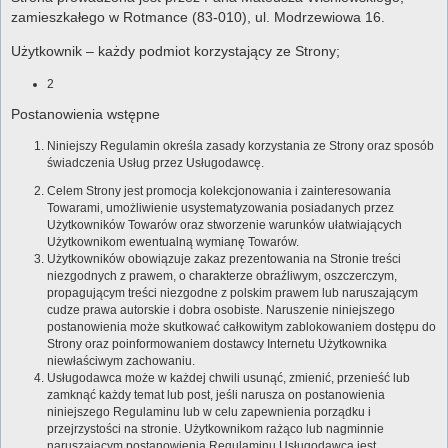
zamieszkałego w Rotmance (83-010), ul. Modrzewiowa 16.
Użytkownik – każdy podmiot korzystający ze Strony;
2
Postanowienia wstępne
Niniejszy Regulamin określa zasady korzystania ze Strony oraz sposób
świadczenia Usług przez Usługodawcę.
Celem Strony jest promocja kolekcjonowania i zainteresowania
Towarami, umożliwienie usystematyzowania posiadanych przez
Użytkowników Towarów oraz stworzenie warunków ułatwiających
Użytkownikom ewentualną wymianę Towarów.
Użytkowników obowiązuje zakaz prezentowania na Stronie treści
niezgodnych z prawem, o charakterze obraźliwym, oszczerczym,
propagującym treści niezgodne z polskim prawem lub naruszającym
cudze prawa autorskie i dobra osobiste. Naruszenie niniejszego
postanowienia może skutkować całkowitym zablokowaniem dostępu do
Strony oraz poinformowaniem dostawcy Internetu Użytkownika
niewłaściwym zachowaniu.
Usługodawca może w każdej chwili usunąć, zmienić, przenieść lub
zamknąć każdy temat lub post, jeśli narusza on postanowienia
niniejszego Regulaminu lub w celu zapewnienia porządku i
przejrzystości na stronie. Użytkownikom rażąco lub nagminnie
naruszającym postanowienia Regulaminu Usługodawca jest