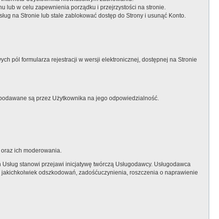
 lub w celu zapewnienia porządku i przejrzystości na stronie.
g na Stronie lub stale zablokować dostęp do Strony i usunąć Konto.
h pól formularza rejestracji w wersji elektronicznej, dostępnej na Stronie
 podawane są przez Użytkownika na jego odpowiedzialność.
y oraz ich moderowania.
ch Usług stanowi przejawi inicjatywę twórczą Usługodawcy. Usługodawca
 jakichkolwiek odszkodowań, zadośćuczynienia, roszczenia o naprawienie