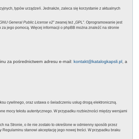
jnych, typów urządzeń. Jednakże, zaleca się korzystanie z aktualnych
GNU General Public License v2
” zwanej też „GPL”. Oprogramowanie jest
ch za jego pomocą. Więcej informacji o phpBB można znaleźć na stronie
inu za pośrednictwem adresu e-mail:
kontakt@katalogkapsli.pl
, a
su cywilnego, oraz ustawa o świadczeniu usług drogą elektroniczną.
ą one mocy tekstu autentycznego. W przypadku rozbieżności między wersjami
na Stronie, o ile nie zostało to określone w odmienny sposób przez
y Regulaminu stanowi akceptację jego nowej treści. W przypadku braku