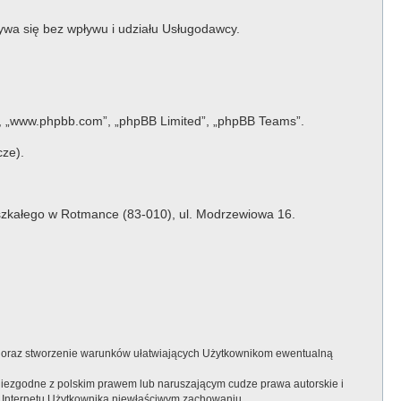
bywa się bez wpływu i udziału Usługodawcy.
e”, „www.phpbb.com”, „phpBB Limited”, „phpBB Teams”.
cze).
szkałego w Rotmance (83-010), ul. Modrzewiowa 16.
 oraz stworzenie warunków ułatwiających Użytkownikom ewentualną
niezgodne z polskim prawem lub naruszającym cudze prawa autorskie i
 Internetu Użytkownika niewłaściwym zachowaniu.