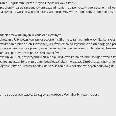
szania Regulaminu przez innych Użytkowników Strony.
ały problem wraz ze szczegółowym uzasadnieniem za pomocą wiadomości e-mail wy
żytkownika i według własnej oceny Usługodawcy, w razie potrzeby, podejmie niezb
adach przewidzianych w kodeksie cywilnym.
achowania Użytkowników umieszczone na Stronie w ramach lub w wyniku korzystania
wykonanie przez nich Transakcji, jak również za następstwa działań podjętych pr
dpowiedzialności za jakość, autentyczność, bezpieczeństwo lub legalność Towar
nformacji podawanych przez Użytkowników.
kownika i Usług w przypadku działania Użytkownika na szkodę Usługodawcy, Str
u jest uzasadnione względami bezpieczeństwa - w szczególności przełamywaniem
 najmniej przez okres niezbędny do rozwiązania kwestii stanowiących podstawę 
ch osobowych zawarte są w zakładce „Polityka Prywatności”.