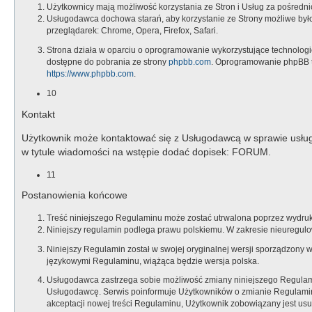
Użytkownicy mają możliwość korzystania ze Stron i Usług za pośredn
Usługodawca dochowa starań, aby korzystanie ze Strony możliwe było
przeglądarek: Chrome, Opera, Firefox, Safari.
Strona działa w oparciu o oprogramowanie wykorzystujące technologię p
dostępne do pobrania ze strony
phpbb.com
. Oprogramowanie phpBB t
https://www.phpbb.com
.
10
Kontakt
Użytkownik może kontaktować się z Usługodawcą w sprawie usług
w tytule wiadomości na wstępie dodać dopisek: FORUM.
11
Postanowienia końcowe
Treść niniejszego Regulaminu może zostać utrwalona poprzez wydruko
Niniejszy regulamin podlega prawu polskiemu. W zakresie nieuregul
Niniejszy Regulamin został w swojej oryginalnej wersji sporządzony 
językowymi Regulaminu, wiążąca będzie wersja polska.
Usługodawca zastrzega sobie możliwość zmiany niniejszego Regulamin
Usługodawcę. Serwis poinformuje Użytkowników o zmianie Regulaminu 
akceptacji nowej treści Regulaminu, Użytkownik zobowiązany jest usun