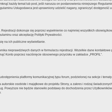
knąć każdy temat lub post, jeśli narusza on postanowienia niniejszego Regulaminu
laminu Usługodawca jest uprawniony udzielić nagany, ograniczyć dostępność usłu
 Rejestracji dokonuje się poprzez wypełnienie co najmniej wszystkich obowiązkowyc
laminu oraz akceptację Polityki Prywatności.
ię na ich publiczne wyświetlanie.
nika nieprawdziwych danych w formularzu rejestracji. Wszelkie dane kontaktowe
sunąć Konto poprzez naciśnięcie stosownego przycisku w zakładce „PROFIL”.
ostępnienia platformy komunikacyjnej typu forum, podzielonej na sekcje i temat
autorskie osobiste i majątkowe do projektu Strony, a zakres i rodzaj świadczony
sług. Powyższe nie będzie stanowiło podstawy do dochodzenia przez Użytkowników
.