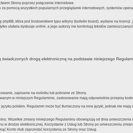
ictwem Strony poprzez połączenie internetowe.
 za pomocą wszystkich popularnych przeglądarek internetowych, systemów operacy
hpBB, która jest środowiskiem typu witryny (bulletin board), wydane na licencji „
ylko ułatwia dyskusje
online
, a jego autorzy nie kontrolują tekstów zamieszczany
 świadczonych drogą elektroniczną na podstawie niniejszego Regulam
wanie, zapisanie na nośniku lub pobranie ze Strony.
owanym w niniejszym Regulaminie, zastosowanie mają odpowiednie przepisy kodek
w języku polskim. Regulamin może być tłumaczony na inne języki, jednak nie maj
u. Wszelkie zmiany niniejszego Regulaminu obowiązują od dnia umieszczenia ich 
w drodze elektronicznej. Korzystanie z Usług lub Strony po umieszczeniu zmian
ąć Konto i/lub zaprzestać korzystania ze Strony oraz Usług.