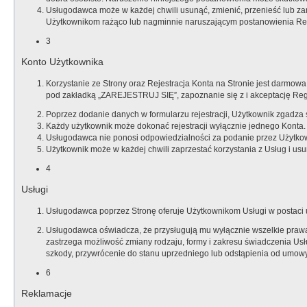
Usługodawca może w każdej chwili usunąć, zmienić, przenieść lub zam
Użytkownikom rażąco lub nagminnie naruszającym postanowienia Regu
3
Konto Użytkownika
Korzystanie ze Strony oraz Rejestracja Konta na Stronie jest darmowa.
pod zakładką „ZAREJESTRUJ SIĘ”, zapoznanie się z i akceptację Regu
Poprzez dodanie danych w formularzu rejestracji, Użytkownik zgadza s
Każdy użytkownik może dokonać rejestracji wyłącznie jednego Konta.
Usługodawca nie ponosi odpowiedzialności za podanie przez Użytkow
Użytkownik może w każdej chwili zaprzestać korzystania z Usług i u
4
Usługi
Usługodawca poprzez Stronę oferuje Użytkownikom Usługi w postaci ud
Usługodawca oświadcza, że przysługują mu wyłącznie wszelkie prawa 
zastrzega możliwość zmiany rodzaju, formy i zakresu świadczenia U
szkody, przywrócenie do stanu uprzedniego lub odstąpienia od umowy
6
Reklamacje