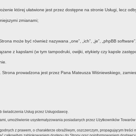
ożenie której ułatwione jest przez dostępne na stronie Usługi, lecz od
niejszymi zmianami;
 Strona może być również nazywana „one”, „ich”, „je”, „phpBB softwar
zane z kapslami (w tym tampodruki, owijki, etykiety czy kapsle zastęp
nie.
. Strona prowadzona jest przez Pana Mateusza Wiśniewskiego, zamie
sób świadczenia Usług przez Usługodawcę.
arami, umożliwienie usystematyzowania posiadanych przez Użytkowników Towarów
zgodnych z prawem, o charakterze obraźliwym, oszczerczym, propagującym treści 
wać całkowitym zablokowaniem dostępu do Strony oraz poinformowaniem dostawcy