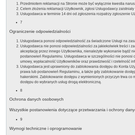
Przedmiotem reklamacji na Stronie może być wyłącznie kwestia naru
Celem złożenia reklamacji Użytkownik, zgłosi Usługodawcy zaistni
Usługodawca w terminie 14 dni od zgłoszenia rozpatrzy zgłoszenie U
7
Ograniczenie odpowiedzialności
Usługodawca ponosi odpowiedzialność za świadczone Usługi na zas
Usługodawca nie ponosi odpowiedzialności za jakiekolwiek treści i z
akceptację przez innego Użytkownika, nienależyte wykonanie bądź nie
postanowień Regulaminu. Usługodawca w szczególności nie ponosi o
umowy, wypłacalność Użytkowników oraz prawdziwość i rzetelność i
Usługodawca jest uprawniony do zablokowania dostępu do Konta Użyt
prawa lub postanowień Regulaminu, a także gdy zablokowanie dostęp
hakerskimi. Zablokowanie dostępu z wymienionych przyczyn trwa co
dostępu do wybranych usług drogą elektroniczną.
8
Ochrona danych osobowych
Wszystkie postanowienia dotyczące przetwarzania i ochrony dany
9
Wymogi techniczne i oprogramowanie