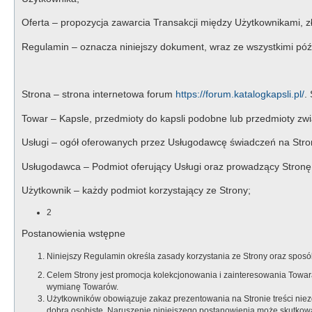
Oferta – propozycja zawarcia Transakcji między Użytkownikami, zł
Regulamin – oznacza niniejszy dokument, wraz ze wszystkimi póź
Strona – strona internetowa forum
https://forum.katalogkapsli.pl/
.
Towar – Kapsle, przedmioty do kapsli podobne lub przedmioty zwią
Usługi – ogół oferowanych przez Usługodawcę świadczeń na Stro
Usługodawca – Podmiot oferujący Usługi oraz prowadzący Stronę
Użytkownik – każdy podmiot korzystający ze Strony;
2
Postanowienia wstępne
Niniejszy Regulamin określa zasady korzystania ze Strony oraz spo
Celem Strony jest promocja kolekcjonowania i zainteresowania Tow
wymianę Towarów.
Użytkowników obowiązuje zakaz prezentowania na Stronie treści nie
dobra osobiste. Naruszenie niniejszego postanowienia może skutko