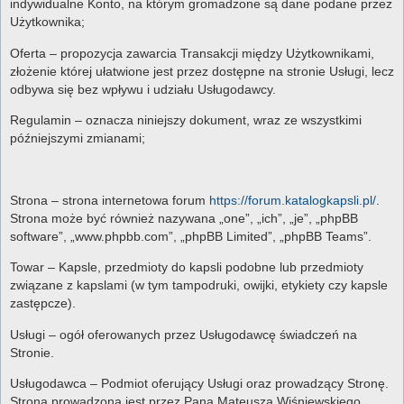
indywidualne Konto, na którym gromadzone są dane podane przez
Użytkownika;
Oferta – propozycja zawarcia Transakcji między Użytkownikami,
złożenie której ułatwione jest przez dostępne na stronie Usługi, lecz
odbywa się bez wpływu i udziału Usługodawcy.
Regulamin – oznacza niniejszy dokument, wraz ze wszystkimi
późniejszymi zmianami;
Strona – strona internetowa forum
https://forum.katalogkapsli.pl/
.
Strona może być również nazywana „one”, „ich”, „je”, „phpBB
software”, „www.phpbb.com”, „phpBB Limited”, „phpBB Teams”.
Towar – Kapsle, przedmioty do kapsli podobne lub przedmioty
związane z kapslami (w tym tampodruki, owijki, etykiety czy kapsle
zastępcze).
Usługi – ogół oferowanych przez Usługodawcę świadczeń na
Stronie.
Usługodawca – Podmiot oferujący Usługi oraz prowadzący Stronę.
Strona prowadzona jest przez Pana Mateusza Wiśniewskiego,