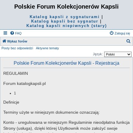
Polskie Forum Kolekcjonerów Kapsli
Katalog kapsli z sygnaturami
|
Katalog kapsli bez sygnatur
|
Katalog kapsli niepiwnych (stary)
FAQ
Zaloguj się
S
Wykaz forów
Posty bez odpowiedzi
Aktywne tematy
z
Język:
u
Polskie Forum Kolekcjonerów Kapsli - Rejestracja
k
a
REGULAMIN
j
Forum katalogkapsli.pl
1
Definicje
Terminy użyte w niniejszym dokumencie oznaczają:
Konto - uregulowana w niniejszym Regulaminie nieodpłatna funkcja
Strony (usługa), dzięki której Użytkownik może założyć swoje