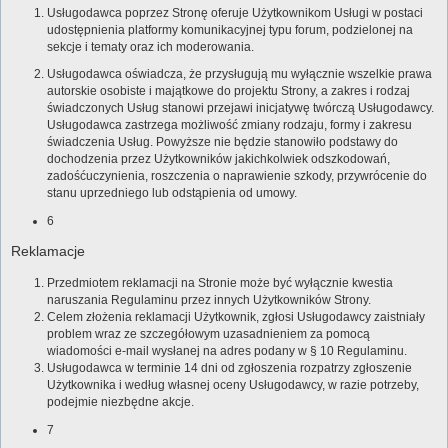
Usługodawca poprzez Stronę oferuje Użytkownikom Usługi w postaci
udostępnienia platformy komunikacyjnej typu forum, podzielonej na
sekcje i tematy oraz ich moderowania.
Usługodawca oświadcza, że przysługują mu wyłącznie wszelkie prawa
autorskie osobiste i majątkowe do projektu Strony, a zakres i rodzaj
świadczonych Usług stanowi przejawi inicjatywę twórczą Usługodawcy.
Usługodawca zastrzega możliwość zmiany rodzaju, formy i zakresu
świadczenia Usług. Powyższe nie będzie stanowiło podstawy do
dochodzenia przez Użytkowników jakichkolwiek odszkodowań,
zadośćuczynienia, roszczenia o naprawienie szkody, przywrócenie do
stanu uprzedniego lub odstąpienia od umowy.
6
Reklamacje
Przedmiotem reklamacji na Stronie może być wyłącznie kwestia
naruszania Regulaminu przez innych Użytkowników Strony.
Celem złożenia reklamacji Użytkownik, zgłosi Usługodawcy zaistniały
problem wraz ze szczegółowym uzasadnieniem za pomocą
wiadomości e-mail wysłanej na adres podany w § 10 Regulaminu.
Usługodawca w terminie 14 dni od zgłoszenia rozpatrzy zgłoszenie
Użytkownika i według własnej oceny Usługodawcy, w razie potrzeby,
podejmie niezbędne akcje.
7