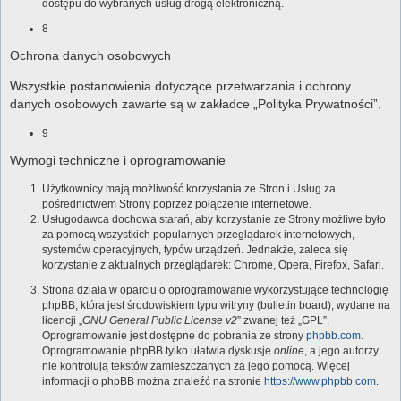
dostępu do wybranych usług drogą elektroniczną.
8
Ochrona danych osobowych
Wszystkie postanowienia dotyczące przetwarzania i ochrony
danych osobowych zawarte są w zakładce „Polityka Prywatności”.
9
Wymogi techniczne i oprogramowanie
Użytkownicy mają możliwość korzystania ze Stron i Usług za
pośrednictwem Strony poprzez połączenie internetowe.
Usługodawca dochowa starań, aby korzystanie ze Strony możliwe było
za pomocą wszystkich popularnych przeglądarek internetowych,
systemów operacyjnych, typów urządzeń. Jednakże, zaleca się
korzystanie z aktualnych przeglądarek: Chrome, Opera, Firefox, Safari.
Strona działa w oparciu o oprogramowanie wykorzystujące technologię
phpBB, która jest środowiskiem typu witryny (bulletin board), wydane na
licencji „
GNU General Public License v2
” zwanej też „GPL”.
Oprogramowanie jest dostępne do pobrania ze strony
phpbb.com
.
Oprogramowanie phpBB tylko ułatwia dyskusje
online
, a jego autorzy
nie kontrolują tekstów zamieszczanych za jego pomocą. Więcej
informacji o phpBB można znaleźć na stronie
https://www.phpbb.com
.