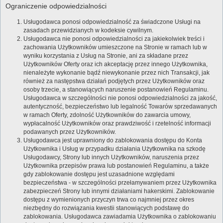
Ograniczenie odpowiedzialności
Usługodawca ponosi odpowiedzialność za świadczone Usługi na
zasadach przewidzianych w kodeksie cywilnym.
Usługodawca nie ponosi odpowiedzialności za jakiekolwiek treści i
zachowania Użytkowników umieszczone na Stronie w ramach lub w
wyniku korzystania z Usług na Stronie, ani za składane przez
Użytkowników Oferty oraz ich akceptację przez innego Użytkownika,
nienależyte wykonanie bądź niewykonanie przez nich Transakcji, jak
również za następstwa działań podjętych przez Użytkowników oraz
osoby trzecie, a stanowiących naruszenie postanowień Regulaminu.
Usługodawca w szczególności nie ponosi odpowiedzialności za jakość,
autentyczność, bezpieczeństwo lub legalność Towarów sprzedawanych
w ramach Oferty, zdolność Użytkowników do zawarcia umowy,
wypłacalność Użytkowników oraz prawdziwość i rzetelność informacji
podawanych przez Użytkowników.
Usługodawca jest uprawniony do zablokowania dostępu do Konta
Użytkownika i Usług w przypadku działania Użytkownika na szkodę
Usługodawcy, Strony lub innych Użytkowników, naruszenia przez
Użytkownika przepisów prawa lub postanowień Regulaminu, a także
gdy zablokowanie dostępu jest uzasadnione względami
bezpieczeństwa - w szczególności przełamywaniem przez Użytkownika
zabezpieczeń Strony lub innymi działaniami hakerskimi. Zablokowanie
dostępu z wymienionych przyczyn trwa co najmniej przez okres
niezbędny do rozwiązania kwestii stanowiących podstawę do
zablokowania. Usługodawca zawiadamia Użytkownika o zablokowaniu