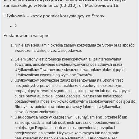
zamieszkałego w Rotmance (83-010), ul. Modrzewiowa 16.
Użytkownik – każdy podmiot korzystający ze Strony;
2
Postanowienia wstępne
Niniejszy Regulamin określa zasady korzystania ze Strony oraz sposób
świadczenia Usług przez Usługodawcę.
Celem Strony jest promocja kolekcjonowania i zainteresowania
Towarami, umożliwienie usystematyzowania posiadanych przez
Użytkowników Towarów oraz stworzenie warunków ułatwiających
Użytkownikom ewentualną wymianę Towarów.
Użytkowników obowiązuje zakaz prezentowania na Stronie treści
niezgodnych z prawem, o charakterze obraźliwym, oszczerczym,
propagującym treści niezgodne z polskim prawem lub naruszającym
cudze prawa autorskie i dobra osobiste. Naruszenie niniejszego
postanowienia może skutkować całkowitym zablokowaniem dostępu do
Strony oraz poinformowaniem dostawcy Internetu Użytkownika
niewłaściwym zachowaniu.
Usługodawca może w każdej chwili usunąć, zmienić, przenieść lub
zamknąć każdy temat lub post, jeśli narusza on postanowienia
niniejszego Regulaminu lub w celu zapewnienia porządku i
przejrzystości na stronie. Użytkownikom rażąco lub nagminnie
naruszającym postanowienia Regulaminu Usługodawca jest