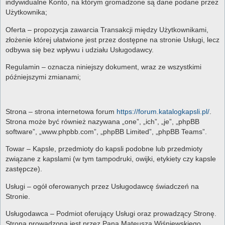
indywidualne Konto, na którym gromadzone są dane podane przez
Użytkownika;
Oferta – propozycja zawarcia Transakcji między Użytkownikami,
złożenie której ułatwione jest przez dostępne na stronie Usługi, lecz
odbywa się bez wpływu i udziału Usługodawcy.
Regulamin – oznacza niniejszy dokument, wraz ze wszystkimi
późniejszymi zmianami;
Strona – strona internetowa forum
https://forum.katalogkapsli.pl/
.
Strona może być również nazywana „one”, „ich”, „je”, „phpBB
software”, „www.phpbb.com”, „phpBB Limited”, „phpBB Teams”.
Towar – Kapsle, przedmioty do kapsli podobne lub przedmioty
związane z kapslami (w tym tampodruki, owijki, etykiety czy kapsle
zastępcze).
Usługi – ogół oferowanych przez Usługodawcę świadczeń na
Stronie.
Usługodawca – Podmiot oferujący Usługi oraz prowadzący Stronę.
Strona prowadzona jest przez Pana Mateusza Wiśniewskiego,