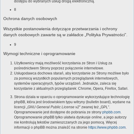
dostępu do wybranych usług drogą elektroniczną.
8
Ochrona danych osobowych
Wszystkie postanowienia dotyczące przetwarzania i ochrony
danych osobowych zawarte są w zakładce „Polityka Prywatności”.
9
Wymogi techniczne i oprogramowanie
Użytkownicy mają możliwość korzystania ze Stron i Usług za
pośrednictwem Strony poprzez połączenie internetowe.
Usługodawca dochowa starań, aby korzystanie ze Strony możliwe było
za pomocą wszystkich popularnych przeglądarek internetowych,
systemów operacyjnych, typów urządzeń. Jednakże, zaleca się
korzystanie z aktualnych przeglądarek: Chrome, Opera, Firefox, Safari.
Strona działa w oparciu o oprogramowanie wykorzystujące technologię
phpBB, która jest środowiskiem typu witryny (bulletin board), wydane na
licencji „
GNU General Public License v2
” zwanej też „GPL”.
Oprogramowanie jest dostępne do pobrania ze strony
phpbb.com
.
Oprogramowanie phpBB tylko ułatwia dyskusje
online
, a jego autorzy
nie kontrolują tekstów zamieszczanych za jego pomocą. Więcej
informacji o phpBB można znaleźć na stronie
https://www.phpbb.com
.