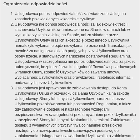
Ograniczenie odpowiedzialności
Usługodawca ponosi odpowiedzialność za świadczone Usługi na
zasadach przewidzianych w kodeksie cywilnym.
Usługodawca nie ponosi odpowiedzialności za jakiekolwiek treści i
zachowania Użytkowników umieszczone na Stronie w ramach lub w
wyniku korzystania z Usług na Stronie, ani za składane przez
Użytkowników Oferty oraz ich akceptację przez innego Użytkownika,
nienależyte wykonanie bądź niewykonanie przez nich Transakcji, jak
również za następstwa działań podjętych przez Użytkowników oraz
osoby trzecie, a stanowiących naruszenie postanowień Regulaminu.
Usługodawca w szczególności nie ponosi odpowiedzialności za jakość,
autentyczność, bezpieczeństwo lub legalność Towarów sprzedawanych
w ramach Oferty, zdolność Użytkowników do zawarcia umowy,
wypłacalność Użytkowników oraz prawdziwość i rzetelność informacji
podawanych przez Użytkowników.
Usługodawca jest uprawniony do zablokowania dostępu do Konta
Użytkownika i Usług w przypadku działania Użytkownika na szkodę
Usługodawcy, Strony lub innych Użytkowników, naruszenia przez
Użytkownika przepisów prawa lub postanowień Regulaminu, a także
gdy zablokowanie dostępu jest uzasadnione względami
bezpieczeństwa - w szczególności przełamywaniem przez Użytkownika
zabezpieczeń Strony lub innymi działaniami hakerskimi. Zablokowanie
dostępu z wymienionych przyczyn trwa co najmniej przez okres
niezbędny do rozwiązania kwestii stanowiących podstawę do
zablokowania. Usługodawca zawiadamia Użytkownika o zablokowaniu