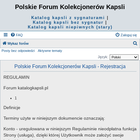
Polskie Forum Kolekcjonerów Kapsli
Katalog kapsli z sygnaturami
|
Katalog kapsli bez sygnatur
|
Katalog kapsli niepiwnych (stary)
FAQ
Zaloguj się
S
Wykaz forów
Posty bez odpowiedzi
Aktywne tematy
z
Język:
u
Polskie Forum Kolekcjonerów Kapsli - Rejestracja
k
a
REGULAMIN
j
Forum katalogkapsli.pl
1
Definicje
Terminy użyte w niniejszym dokumencie oznaczają:
Konto - uregulowana w niniejszym Regulaminie nieodpłatna funkcja
Strony (usługa), dzięki której Użytkownik może założyć swoje