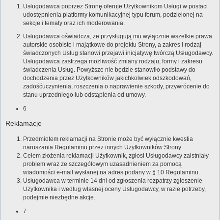
Usługodawca poprzez Stronę oferuje Użytkownikom Usługi w postaci
udostępnienia platformy komunikacyjnej typu forum, podzielonej na
sekcje i tematy oraz ich moderowania.
Usługodawca oświadcza, że przysługują mu wyłącznie wszelkie prawa
autorskie osobiste i majątkowe do projektu Strony, a zakres i rodzaj
świadczonych Usług stanowi przejawi inicjatywę twórczą Usługodawcy.
Usługodawca zastrzega możliwość zmiany rodzaju, formy i zakresu
świadczenia Usług. Powyższe nie będzie stanowiło podstawy do
dochodzenia przez Użytkowników jakichkolwiek odszkodowań,
zadośćuczynienia, roszczenia o naprawienie szkody, przywrócenie do
stanu uprzedniego lub odstąpienia od umowy.
6
Reklamacje
Przedmiotem reklamacji na Stronie może być wyłącznie kwestia
naruszania Regulaminu przez innych Użytkowników Strony.
Celem złożenia reklamacji Użytkownik, zgłosi Usługodawcy zaistniały
problem wraz ze szczegółowym uzasadnieniem za pomocą
wiadomości e-mail wysłanej na adres podany w § 10 Regulaminu.
Usługodawca w terminie 14 dni od zgłoszenia rozpatrzy zgłoszenie
Użytkownika i według własnej oceny Usługodawcy, w razie potrzeby,
podejmie niezbędne akcje.
7