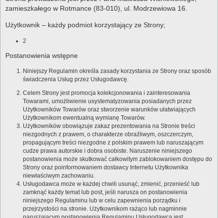
zamieszkałego w Rotmance (83-010), ul. Modrzewiowa 16.
Użytkownik – każdy podmiot korzystający ze Strony;
2
Postanowienia wstępne
Niniejszy Regulamin określa zasady korzystania ze Strony oraz sposób
świadczenia Usług przez Usługodawcę.
Celem Strony jest promocja kolekcjonowania i zainteresowania
Towarami, umożliwienie usystematyzowania posiadanych przez
Użytkowników Towarów oraz stworzenie warunków ułatwiających
Użytkownikom ewentualną wymianę Towarów.
Użytkowników obowiązuje zakaz prezentowania na Stronie treści
niezgodnych z prawem, o charakterze obraźliwym, oszczerczym,
propagującym treści niezgodne z polskim prawem lub naruszającym
cudze prawa autorskie i dobra osobiste. Naruszenie niniejszego
postanowienia może skutkować całkowitym zablokowaniem dostępu do
Strony oraz poinformowaniem dostawcy Internetu Użytkownika
niewłaściwym zachowaniu.
Usługodawca może w każdej chwili usunąć, zmienić, przenieść lub
zamknąć każdy temat lub post, jeśli narusza on postanowienia
niniejszego Regulaminu lub w celu zapewnienia porządku i
przejrzystości na stronie. Użytkownikom rażąco lub nagminnie
naruszającym postanowienia Regulaminu Usługodawca jest