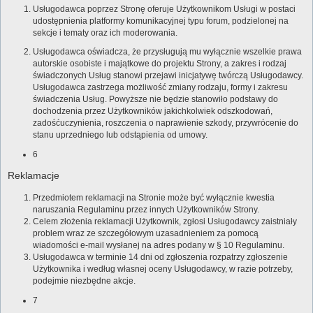
Usługodawca poprzez Stronę oferuje Użytkownikom Usługi w postaci
udostępnienia platformy komunikacyjnej typu forum, podzielonej na
sekcje i tematy oraz ich moderowania.
Usługodawca oświadcza, że przysługują mu wyłącznie wszelkie prawa
autorskie osobiste i majątkowe do projektu Strony, a zakres i rodzaj
świadczonych Usług stanowi przejawi inicjatywę twórczą Usługodawcy.
Usługodawca zastrzega możliwość zmiany rodzaju, formy i zakresu
świadczenia Usług. Powyższe nie będzie stanowiło podstawy do
dochodzenia przez Użytkowników jakichkolwiek odszkodowań,
zadośćuczynienia, roszczenia o naprawienie szkody, przywrócenie do
stanu uprzedniego lub odstąpienia od umowy.
6
Reklamacje
Przedmiotem reklamacji na Stronie może być wyłącznie kwestia
naruszania Regulaminu przez innych Użytkowników Strony.
Celem złożenia reklamacji Użytkownik, zgłosi Usługodawcy zaistniały
problem wraz ze szczegółowym uzasadnieniem za pomocą
wiadomości e-mail wysłanej na adres podany w § 10 Regulaminu.
Usługodawca w terminie 14 dni od zgłoszenia rozpatrzy zgłoszenie
Użytkownika i według własnej oceny Usługodawcy, w razie potrzeby,
podejmie niezbędne akcje.
7