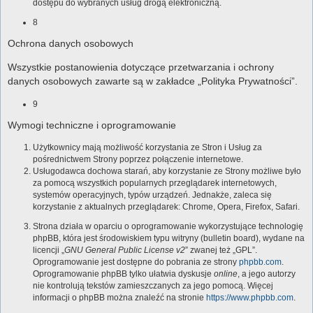
dostępu do wybranych usług drogą elektroniczną.
8
Ochrona danych osobowych
Wszystkie postanowienia dotyczące przetwarzania i ochrony
danych osobowych zawarte są w zakładce „Polityka Prywatności”.
9
Wymogi techniczne i oprogramowanie
Użytkownicy mają możliwość korzystania ze Stron i Usług za
pośrednictwem Strony poprzez połączenie internetowe.
Usługodawca dochowa starań, aby korzystanie ze Strony możliwe było
za pomocą wszystkich popularnych przeglądarek internetowych,
systemów operacyjnych, typów urządzeń. Jednakże, zaleca się
korzystanie z aktualnych przeglądarek: Chrome, Opera, Firefox, Safari.
Strona działa w oparciu o oprogramowanie wykorzystujące technologię
phpBB, która jest środowiskiem typu witryny (bulletin board), wydane na
licencji „
GNU General Public License v2
” zwanej też „GPL”.
Oprogramowanie jest dostępne do pobrania ze strony
phpbb.com
.
Oprogramowanie phpBB tylko ułatwia dyskusje
online
, a jego autorzy
nie kontrolują tekstów zamieszczanych za jego pomocą. Więcej
informacji o phpBB można znaleźć na stronie
https://www.phpbb.com
.