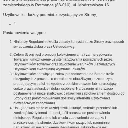
zamieszkałego w Rotmance (83-010), ul. Modrzewiowa 16.
Użytkownik – każdy podmiot korzystający ze Strony;
2
Postanowienia wstępne
Niniejszy Regulamin określa zasady korzystania ze Strony oraz sposób
świadczenia Usług przez Usługodawcę.
Celem Strony jest promocja kolekcjonowania i zainteresowania
Towarami, umożliwienie usystematyzowania posiadanych przez
Użytkowników Towarów oraz stworzenie warunków ułatwiających
Użytkownikom ewentualną wymianę Towarów.
Użytkowników obowiązuje zakaz prezentowania na Stronie treści
niezgodnych z prawem, o charakterze obraźliwym, oszczerczym,
propagującym treści niezgodne z polskim prawem lub naruszającym
cudze prawa autorskie i dobra osobiste. Naruszenie niniejszego
postanowienia może skutkować całkowitym zablokowaniem dostępu do
Strony oraz poinformowaniem dostawcy Internetu Użytkownika
niewłaściwym zachowaniu.
Usługodawca może w każdej chwili usunąć, zmienić, przenieść lub
zamknąć każdy temat lub post, jeśli narusza on postanowienia
niniejszego Regulaminu lub w celu zapewnienia porządku i
przejrzystości na stronie. Użytkownikom rażąco lub nagminnie
naruszającym postanowienia Regulaminu Usługodawca jest