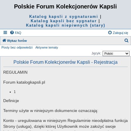
Polskie Forum Kolekcjonerów Kapsli
Katalog kapsli z sygnaturami
|
Katalog kapsli bez sygnatur
|
Katalog kapsli niepiwnych (stary)
FAQ
Zaloguj się
S
Wykaz forów
Posty bez odpowiedzi
Aktywne tematy
z
Język:
u
Polskie Forum Kolekcjonerów Kapsli - Rejestracja
k
a
REGULAMIN
j
Forum katalogkapsli.pl
1
Definicje
Terminy użyte w niniejszym dokumencie oznaczają:
Konto - uregulowana w niniejszym Regulaminie nieodpłatna funkcja
Strony (usługa), dzięki której Użytkownik może założyć swoje