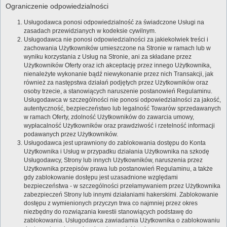
Ograniczenie odpowiedzialności
Usługodawca ponosi odpowiedzialność za świadczone Usługi na
zasadach przewidzianych w kodeksie cywilnym.
Usługodawca nie ponosi odpowiedzialności za jakiekolwiek treści i
zachowania Użytkowników umieszczone na Stronie w ramach lub w
wyniku korzystania z Usług na Stronie, ani za składane przez
Użytkowników Oferty oraz ich akceptację przez innego Użytkownika,
nienależyte wykonanie bądź niewykonanie przez nich Transakcji, jak
również za następstwa działań podjętych przez Użytkowników oraz
osoby trzecie, a stanowiących naruszenie postanowień Regulaminu.
Usługodawca w szczególności nie ponosi odpowiedzialności za jakość,
autentyczność, bezpieczeństwo lub legalność Towarów sprzedawanych
w ramach Oferty, zdolność Użytkowników do zawarcia umowy,
wypłacalność Użytkowników oraz prawdziwość i rzetelność informacji
podawanych przez Użytkowników.
Usługodawca jest uprawniony do zablokowania dostępu do Konta
Użytkownika i Usług w przypadku działania Użytkownika na szkodę
Usługodawcy, Strony lub innych Użytkowników, naruszenia przez
Użytkownika przepisów prawa lub postanowień Regulaminu, a także
gdy zablokowanie dostępu jest uzasadnione względami
bezpieczeństwa - w szczególności przełamywaniem przez Użytkownika
zabezpieczeń Strony lub innymi działaniami hakerskimi. Zablokowanie
dostępu z wymienionych przyczyn trwa co najmniej przez okres
niezbędny do rozwiązania kwestii stanowiących podstawę do
zablokowania. Usługodawca zawiadamia Użytkownika o zablokowaniu