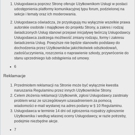
Usługodawca poprzez Stronę oferuje Użytkownikom Usługi w postaci
udostępnienia platformy komunikacyjnej typu forum, podzielonej na
sekcje i tematy oraz ich moderowania.
Usługodawca oświadcza, że przysługują mu wyłącznie wszelkie prawa
autorskie osobiste i majątkowe do projektu Strony, a zakres i rodzaj
świadczonych Usług stanowi przejawi inicjatywę twórczą Usługodawcy.
Usługodawca zastrzega możliwość zmiany rodzaju, formy i zakresu
świadczenia Usług. Powyższe nie będzie stanowiło podstawy do
dochodzenia przez Użytkowników jakichkolwiek odszkodowań,
zadośćuczynienia, roszczenia o naprawienie szkody, przywrócenie do
stanu uprzedniego lub odstąpienia od umowy.
6
Reklamacje
Przedmiotem reklamacji na Stronie może być wyłącznie kwestia
naruszania Regulaminu przez innych Użytkowników Strony.
Celem złożenia reklamacji Użytkownik, zgłosi Usługodawcy zaistniały
problem wraz ze szczegółowym uzasadnieniem za pomocą
wiadomości e-mail wysłanej na adres podany w § 10 Regulaminu.
Usługodawca w terminie 14 dni od zgłoszenia rozpatrzy zgłoszenie
Użytkownika i według własnej oceny Usługodawcy, w razie potrzeby,
podejmie niezbędne akcje.
7