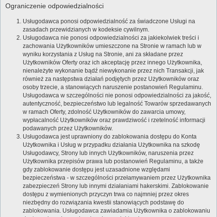
Ograniczenie odpowiedzialności
Usługodawca ponosi odpowiedzialność za świadczone Usługi na
zasadach przewidzianych w kodeksie cywilnym.
Usługodawca nie ponosi odpowiedzialności za jakiekolwiek treści i
zachowania Użytkowników umieszczone na Stronie w ramach lub w
wyniku korzystania z Usług na Stronie, ani za składane przez
Użytkowników Oferty oraz ich akceptację przez innego Użytkownika,
nienależyte wykonanie bądź niewykonanie przez nich Transakcji, jak
również za następstwa działań podjętych przez Użytkowników oraz
osoby trzecie, a stanowiących naruszenie postanowień Regulaminu.
Usługodawca w szczególności nie ponosi odpowiedzialności za jakość,
autentyczność, bezpieczeństwo lub legalność Towarów sprzedawanych
w ramach Oferty, zdolność Użytkowników do zawarcia umowy,
wypłacalność Użytkowników oraz prawdziwość i rzetelność informacji
podawanych przez Użytkowników.
Usługodawca jest uprawniony do zablokowania dostępu do Konta
Użytkownika i Usług w przypadku działania Użytkownika na szkodę
Usługodawcy, Strony lub innych Użytkowników, naruszenia przez
Użytkownika przepisów prawa lub postanowień Regulaminu, a także
gdy zablokowanie dostępu jest uzasadnione względami
bezpieczeństwa - w szczególności przełamywaniem przez Użytkownika
zabezpieczeń Strony lub innymi działaniami hakerskimi. Zablokowanie
dostępu z wymienionych przyczyn trwa co najmniej przez okres
niezbędny do rozwiązania kwestii stanowiących podstawę do
zablokowania. Usługodawca zawiadamia Użytkownika o zablokowaniu