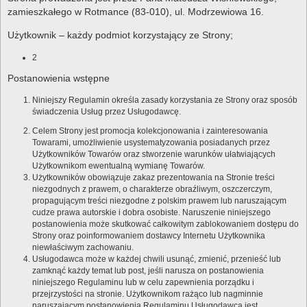
zamieszkałego w Rotmance (83-010), ul. Modrzewiowa 16.
Użytkownik – każdy podmiot korzystający ze Strony;
2
Postanowienia wstępne
Niniejszy Regulamin określa zasady korzystania ze Strony oraz sposób
świadczenia Usług przez Usługodawcę.
Celem Strony jest promocja kolekcjonowania i zainteresowania
Towarami, umożliwienie usystematyzowania posiadanych przez
Użytkowników Towarów oraz stworzenie warunków ułatwiających
Użytkownikom ewentualną wymianę Towarów.
Użytkowników obowiązuje zakaz prezentowania na Stronie treści
niezgodnych z prawem, o charakterze obraźliwym, oszczerczym,
propagującym treści niezgodne z polskim prawem lub naruszającym
cudze prawa autorskie i dobra osobiste. Naruszenie niniejszego
postanowienia może skutkować całkowitym zablokowaniem dostępu do
Strony oraz poinformowaniem dostawcy Internetu Użytkownika
niewłaściwym zachowaniu.
Usługodawca może w każdej chwili usunąć, zmienić, przenieść lub
zamknąć każdy temat lub post, jeśli narusza on postanowienia
niniejszego Regulaminu lub w celu zapewnienia porządku i
przejrzystości na stronie. Użytkownikom rażąco lub nagminnie
naruszającym postanowienia Regulaminu Usługodawca jest