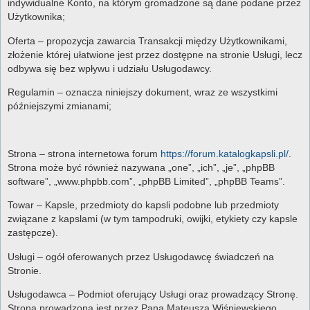
indywidualne Konto, na którym gromadzone są dane podane przez
Użytkownika;
Oferta – propozycja zawarcia Transakcji między Użytkownikami,
złożenie której ułatwione jest przez dostępne na stronie Usługi, lecz
odbywa się bez wpływu i udziału Usługodawcy.
Regulamin – oznacza niniejszy dokument, wraz ze wszystkimi
późniejszymi zmianami;
Strona – strona internetowa forum
https://forum.katalogkapsli.pl/
.
Strona może być również nazywana „one”, „ich”, „je”, „phpBB
software”, „www.phpbb.com”, „phpBB Limited”, „phpBB Teams”.
Towar – Kapsle, przedmioty do kapsli podobne lub przedmioty
związane z kapslami (w tym tampodruki, owijki, etykiety czy kapsle
zastępcze).
Usługi – ogół oferowanych przez Usługodawcę świadczeń na
Stronie.
Usługodawca – Podmiot oferujący Usługi oraz prowadzący Stronę.
Strona prowadzona jest przez Pana Mateusza Wiśniewskiego,