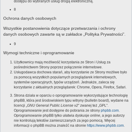
dostępu do wybranych usług drogą elektroniczną.
8
Ochrona danych osobowych
Wszystkie postanowienia dotyczące przetwarzania i ochrony
danych osobowych zawarte są w zakładce „Polityka Prywatności”.
9
Wymogi techniczne i oprogramowanie
Użytkownicy mają możliwość korzystania ze Stron i Usług za
pośrednictwem Strony poprzez połączenie internetowe.
Usługodawca dochowa starań, aby korzystanie ze Strony możliwe było
za pomocą wszystkich popularnych przeglądarek internetowych,
systemów operacyjnych, typów urządzeń. Jednakże, zaleca się
korzystanie z aktualnych przeglądarek: Chrome, Opera, Firefox, Safari.
Strona działa w oparciu o oprogramowanie wykorzystujące technologię
phpBB, która jest środowiskiem typu witryny (bulletin board), wydane na
licencji „
GNU General Public License v2
” zwanej też „GPL”.
Oprogramowanie jest dostępne do pobrania ze strony
phpbb.com
.
Oprogramowanie phpBB tylko ułatwia dyskusje
online
, a jego autorzy
nie kontrolują tekstów zamieszczanych za jego pomocą. Więcej
informacji o phpBB można znaleźć na stronie
https://www.phpbb.com
.