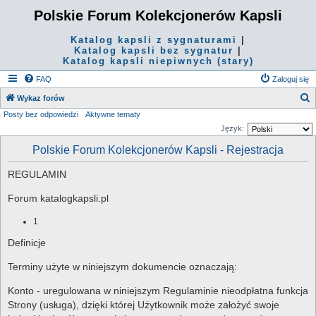
Polskie Forum Kolekcjonerów Kapsli
Katalog kapsli z sygnaturami
|
Katalog kapsli bez sygnatur
|
Katalog kapsli niepiwnych (stary)
FAQ
Zaloguj się
S
Wykaz forów
Posty bez odpowiedzi
Aktywne tematy
z
Język:
u
Polskie Forum Kolekcjonerów Kapsli - Rejestracja
k
a
REGULAMIN
j
Forum katalogkapsli.pl
1
Definicje
Terminy użyte w niniejszym dokumencie oznaczają:
Konto - uregulowana w niniejszym Regulaminie nieodpłatna funkcja
Strony (usługa), dzięki której Użytkownik może założyć swoje