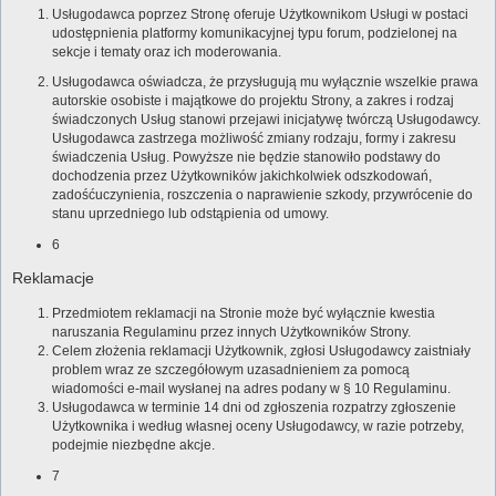
Usługodawca poprzez Stronę oferuje Użytkownikom Usługi w postaci
udostępnienia platformy komunikacyjnej typu forum, podzielonej na
sekcje i tematy oraz ich moderowania.
Usługodawca oświadcza, że przysługują mu wyłącznie wszelkie prawa
autorskie osobiste i majątkowe do projektu Strony, a zakres i rodzaj
świadczonych Usług stanowi przejawi inicjatywę twórczą Usługodawcy.
Usługodawca zastrzega możliwość zmiany rodzaju, formy i zakresu
świadczenia Usług. Powyższe nie będzie stanowiło podstawy do
dochodzenia przez Użytkowników jakichkolwiek odszkodowań,
zadośćuczynienia, roszczenia o naprawienie szkody, przywrócenie do
stanu uprzedniego lub odstąpienia od umowy.
6
Reklamacje
Przedmiotem reklamacji na Stronie może być wyłącznie kwestia
naruszania Regulaminu przez innych Użytkowników Strony.
Celem złożenia reklamacji Użytkownik, zgłosi Usługodawcy zaistniały
problem wraz ze szczegółowym uzasadnieniem za pomocą
wiadomości e-mail wysłanej na adres podany w § 10 Regulaminu.
Usługodawca w terminie 14 dni od zgłoszenia rozpatrzy zgłoszenie
Użytkownika i według własnej oceny Usługodawcy, w razie potrzeby,
podejmie niezbędne akcje.
7