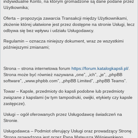
indywidualne Konto, na którym gromadzone są dane podane przez
Użytkownika;
Oferta – propozycja zawarcia Transakcji między Użytkownikami,
złożenie której ułatwione jest przez dostępne na stronie Usługi, lecz
odbywa się bez wpływu i udziału Usługodawcy.
Regulamin – oznacza niniejszy dokument, wraz ze wszystkimi
późniejszymi zmianami;
Strona – strona internetowa forum
https://forum.katalogkapsli.pl/
.
Strona może być również nazywana „one”, „ich”, „je”, „phpBB
software”, „www.phpbb.com”, „phpBB Limited”, „phpBB Teams”.
Towar – Kapsle, przedmioty do kapsli podobne lub przedmioty
związane z kapslami (w tym tampodruki, owijki, etykiety czy kapsle
zastępcze).
Usługi – ogół oferowanych przez Usługodawcę świadczeń na
Stronie.
Usługodawca – Podmiot oferujący Usługi oraz prowadzący Stronę.
Strona prowadzona jest przez Pana Mateusza Wiśniewskiego,