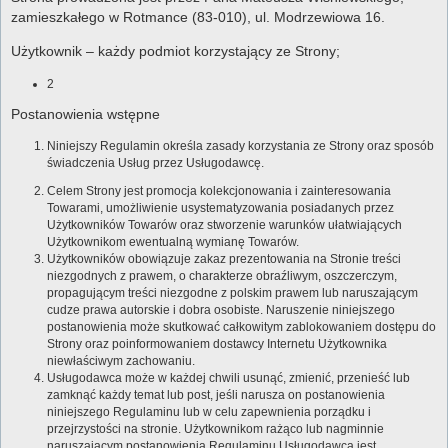
zamieszkałego w Rotmance (83-010), ul. Modrzewiowa 16.
Użytkownik – każdy podmiot korzystający ze Strony;
2
Postanowienia wstępne
Niniejszy Regulamin określa zasady korzystania ze Strony oraz sposób
świadczenia Usług przez Usługodawcę.
Celem Strony jest promocja kolekcjonowania i zainteresowania
Towarami, umożliwienie usystematyzowania posiadanych przez
Użytkowników Towarów oraz stworzenie warunków ułatwiających
Użytkownikom ewentualną wymianę Towarów.
Użytkowników obowiązuje zakaz prezentowania na Stronie treści
niezgodnych z prawem, o charakterze obraźliwym, oszczerczym,
propagującym treści niezgodne z polskim prawem lub naruszającym
cudze prawa autorskie i dobra osobiste. Naruszenie niniejszego
postanowienia może skutkować całkowitym zablokowaniem dostępu do
Strony oraz poinformowaniem dostawcy Internetu Użytkownika
niewłaściwym zachowaniu.
Usługodawca może w każdej chwili usunąć, zmienić, przenieść lub
zamknąć każdy temat lub post, jeśli narusza on postanowienia
niniejszego Regulaminu lub w celu zapewnienia porządku i
przejrzystości na stronie. Użytkownikom rażąco lub nagminnie
naruszającym postanowienia Regulaminu Usługodawca jest