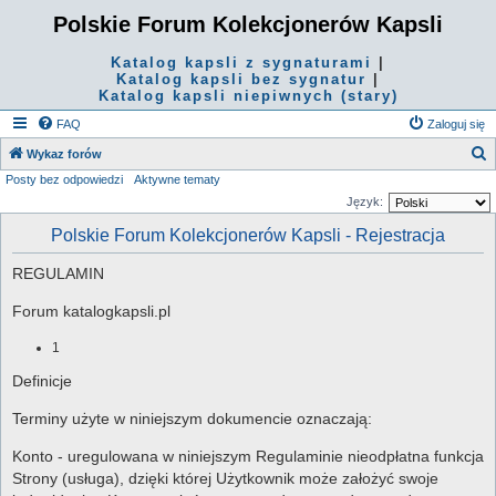
Polskie Forum Kolekcjonerów Kapsli
Katalog kapsli z sygnaturami
|
Katalog kapsli bez sygnatur
|
Katalog kapsli niepiwnych (stary)
FAQ
Zaloguj się
S
Wykaz forów
Posty bez odpowiedzi
Aktywne tematy
z
Język:
u
Polskie Forum Kolekcjonerów Kapsli - Rejestracja
k
a
REGULAMIN
j
Forum katalogkapsli.pl
1
Definicje
Terminy użyte w niniejszym dokumencie oznaczają:
Konto - uregulowana w niniejszym Regulaminie nieodpłatna funkcja
Strony (usługa), dzięki której Użytkownik może założyć swoje