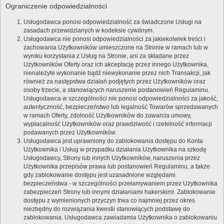
Ograniczenie odpowiedzialności
Usługodawca ponosi odpowiedzialność za świadczone Usługi na
zasadach przewidzianych w kodeksie cywilnym.
Usługodawca nie ponosi odpowiedzialności za jakiekolwiek treści i
zachowania Użytkowników umieszczone na Stronie w ramach lub w
wyniku korzystania z Usług na Stronie, ani za składane przez
Użytkowników Oferty oraz ich akceptację przez innego Użytkownika,
nienależyte wykonanie bądź niewykonanie przez nich Transakcji, jak
również za następstwa działań podjętych przez Użytkowników oraz
osoby trzecie, a stanowiących naruszenie postanowień Regulaminu.
Usługodawca w szczególności nie ponosi odpowiedzialności za jakość,
autentyczność, bezpieczeństwo lub legalność Towarów sprzedawanych
w ramach Oferty, zdolność Użytkowników do zawarcia umowy,
wypłacalność Użytkowników oraz prawdziwość i rzetelność informacji
podawanych przez Użytkowników.
Usługodawca jest uprawniony do zablokowania dostępu do Konta
Użytkownika i Usług w przypadku działania Użytkownika na szkodę
Usługodawcy, Strony lub innych Użytkowników, naruszenia przez
Użytkownika przepisów prawa lub postanowień Regulaminu, a także
gdy zablokowanie dostępu jest uzasadnione względami
bezpieczeństwa - w szczególności przełamywaniem przez Użytkownika
zabezpieczeń Strony lub innymi działaniami hakerskimi. Zablokowanie
dostępu z wymienionych przyczyn trwa co najmniej przez okres
niezbędny do rozwiązania kwestii stanowiących podstawę do
zablokowania. Usługodawca zawiadamia Użytkownika o zablokowaniu