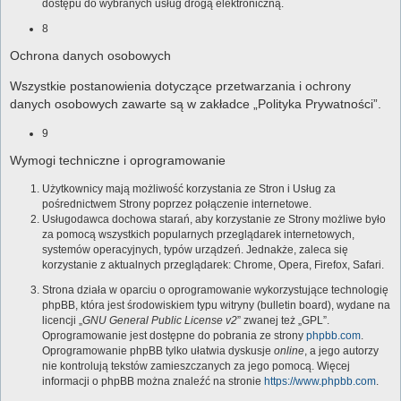
dostępu do wybranych usług drogą elektroniczną.
8
Ochrona danych osobowych
Wszystkie postanowienia dotyczące przetwarzania i ochrony
danych osobowych zawarte są w zakładce „Polityka Prywatności”.
9
Wymogi techniczne i oprogramowanie
Użytkownicy mają możliwość korzystania ze Stron i Usług za
pośrednictwem Strony poprzez połączenie internetowe.
Usługodawca dochowa starań, aby korzystanie ze Strony możliwe było
za pomocą wszystkich popularnych przeglądarek internetowych,
systemów operacyjnych, typów urządzeń. Jednakże, zaleca się
korzystanie z aktualnych przeglądarek: Chrome, Opera, Firefox, Safari.
Strona działa w oparciu o oprogramowanie wykorzystujące technologię
phpBB, która jest środowiskiem typu witryny (bulletin board), wydane na
licencji „
GNU General Public License v2
” zwanej też „GPL”.
Oprogramowanie jest dostępne do pobrania ze strony
phpbb.com
.
Oprogramowanie phpBB tylko ułatwia dyskusje
online
, a jego autorzy
nie kontrolują tekstów zamieszczanych za jego pomocą. Więcej
informacji o phpBB można znaleźć na stronie
https://www.phpbb.com
.