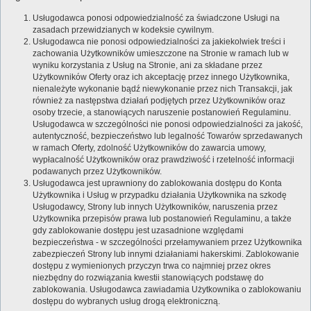
Usługodawca ponosi odpowiedzialność za świadczone Usługi na
zasadach przewidzianych w kodeksie cywilnym.
Usługodawca nie ponosi odpowiedzialności za jakiekolwiek treści i
zachowania Użytkowników umieszczone na Stronie w ramach lub w
wyniku korzystania z Usług na Stronie, ani za składane przez
Użytkowników Oferty oraz ich akceptację przez innego Użytkownika,
nienależyte wykonanie bądź niewykonanie przez nich Transakcji, jak
również za następstwa działań podjętych przez Użytkowników oraz
osoby trzecie, a stanowiących naruszenie postanowień Regulaminu.
Usługodawca w szczególności nie ponosi odpowiedzialności za jakość,
autentyczność, bezpieczeństwo lub legalność Towarów sprzedawanych
w ramach Oferty, zdolność Użytkowników do zawarcia umowy,
wypłacalność Użytkowników oraz prawdziwość i rzetelność informacji
podawanych przez Użytkowników.
Usługodawca jest uprawniony do zablokowania dostępu do Konta
Użytkownika i Usług w przypadku działania Użytkownika na szkodę
Usługodawcy, Strony lub innych Użytkowników, naruszenia przez
Użytkownika przepisów prawa lub postanowień Regulaminu, a także
gdy zablokowanie dostępu jest uzasadnione względami
bezpieczeństwa - w szczególności przełamywaniem przez Użytkownika
zabezpieczeń Strony lub innymi działaniami hakerskimi. Zablokowanie
dostępu z wymienionych przyczyn trwa co najmniej przez okres
niezbędny do rozwiązania kwestii stanowiących podstawę do
zablokowania. Usługodawca zawiadamia Użytkownika o zablokowaniu
dostępu do wybranych usług drogą elektroniczną.