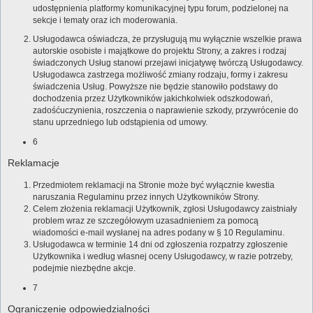
udostępnienia platformy komunikacyjnej typu forum, podzielonej na
sekcje i tematy oraz ich moderowania.
Usługodawca oświadcza, że przysługują mu wyłącznie wszelkie prawa
autorskie osobiste i majątkowe do projektu Strony, a zakres i rodzaj
świadczonych Usług stanowi przejawi inicjatywę twórczą Usługodawcy.
Usługodawca zastrzega możliwość zmiany rodzaju, formy i zakresu
świadczenia Usług. Powyższe nie będzie stanowiło podstawy do
dochodzenia przez Użytkowników jakichkolwiek odszkodowań,
zadośćuczynienia, roszczenia o naprawienie szkody, przywrócenie do
stanu uprzedniego lub odstąpienia od umowy.
6
Reklamacje
Przedmiotem reklamacji na Stronie może być wyłącznie kwestia
naruszania Regulaminu przez innych Użytkowników Strony.
Celem złożenia reklamacji Użytkownik, zgłosi Usługodawcy zaistniały
problem wraz ze szczegółowym uzasadnieniem za pomocą
wiadomości e-mail wysłanej na adres podany w § 10 Regulaminu.
Usługodawca w terminie 14 dni od zgłoszenia rozpatrzy zgłoszenie
Użytkownika i według własnej oceny Usługodawcy, w razie potrzeby,
podejmie niezbędne akcje.
7
Ograniczenie odpowiedzialności