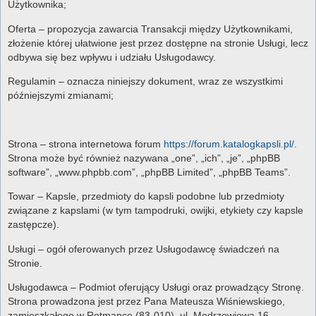
Użytkownika;
Oferta – propozycja zawarcia Transakcji między Użytkownikami,
złożenie której ułatwione jest przez dostępne na stronie Usługi, lecz
odbywa się bez wpływu i udziału Usługodawcy.
Regulamin – oznacza niniejszy dokument, wraz ze wszystkimi
późniejszymi zmianami;
Strona – strona internetowa forum
https://forum.katalogkapsli.pl/
.
Strona może być również nazywana „one”, „ich”, „je”, „phpBB
software”, „www.phpbb.com”, „phpBB Limited”, „phpBB Teams”.
Towar – Kapsle, przedmioty do kapsli podobne lub przedmioty
związane z kapslami (w tym tampodruki, owijki, etykiety czy kapsle
zastępcze).
Usługi – ogół oferowanych przez Usługodawcę świadczeń na
Stronie.
Usługodawca – Podmiot oferujący Usługi oraz prowadzący Stronę.
Strona prowadzona jest przez Pana Mateusza Wiśniewskiego,
zamieszkałego w Rotmance (83-010), ul. Modrzewiowa 16.