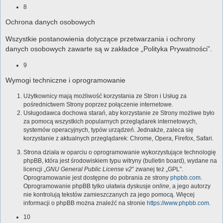
8
Ochrona danych osobowych
Wszystkie postanowienia dotyczące przetwarzania i ochrony
danych osobowych zawarte są w zakładce „Polityka Prywatności”.
9
Wymogi techniczne i oprogramowanie
Użytkownicy mają możliwość korzystania ze Stron i Usług za
pośrednictwem Strony poprzez połączenie internetowe.
Usługodawca dochowa starań, aby korzystanie ze Strony możliwe było
za pomocą wszystkich popularnych przeglądarek internetowych,
systemów operacyjnych, typów urządzeń. Jednakże, zaleca się
korzystanie z aktualnych przeglądarek: Chrome, Opera, Firefox, Safari.
Strona działa w oparciu o oprogramowanie wykorzystujące technologię
phpBB, która jest środowiskiem typu witryny (bulletin board), wydane na
licencji „
GNU General Public License v2
” zwanej też „GPL”.
Oprogramowanie jest dostępne do pobrania ze strony
phpbb.com
.
Oprogramowanie phpBB tylko ułatwia dyskusje
online
, a jego autorzy
nie kontrolują tekstów zamieszczanych za jego pomocą. Więcej
informacji o phpBB można znaleźć na stronie
https://www.phpbb.com
.
10