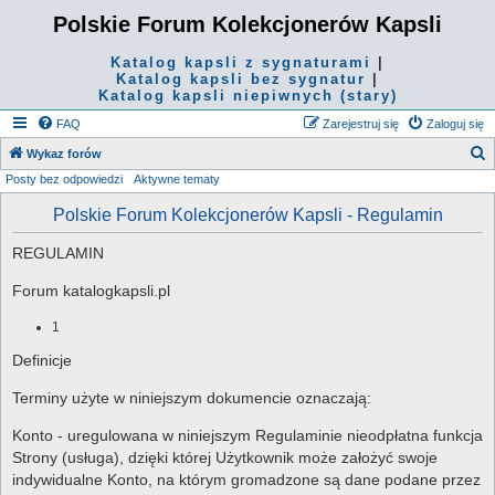
Polskie Forum Kolekcjonerów Kapsli
Katalog kapsli z sygnaturami
|
Katalog kapsli bez sygnatur
|
Katalog kapsli niepiwnych (stary)
FAQ
Zarejestruj się
Zaloguj się
S
Wykaz forów
Posty bez odpowiedzi
Aktywne tematy
z
u
Polskie Forum Kolekcjonerów Kapsli - Regulamin
k
REGULAMIN
a
j
Forum katalogkapsli.pl
1
Definicje
Terminy użyte w niniejszym dokumencie oznaczają:
Konto - uregulowana w niniejszym Regulaminie nieodpłatna funkcja
Strony (usługa), dzięki której Użytkownik może założyć swoje
indywidualne Konto, na którym gromadzone są dane podane przez