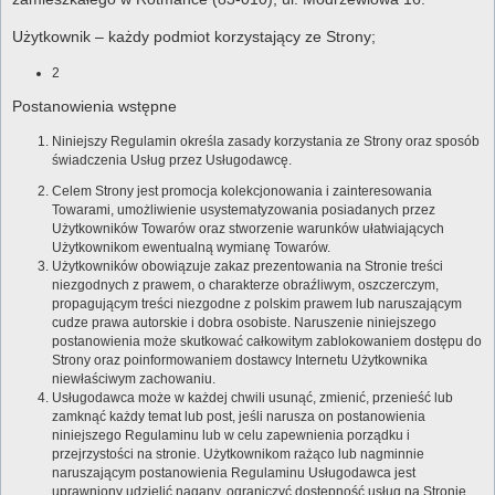
Użytkownik – każdy podmiot korzystający ze Strony;
2
Postanowienia wstępne
Niniejszy Regulamin określa zasady korzystania ze Strony oraz sposób
świadczenia Usług przez Usługodawcę.
Celem Strony jest promocja kolekcjonowania i zainteresowania
Towarami, umożliwienie usystematyzowania posiadanych przez
Użytkowników Towarów oraz stworzenie warunków ułatwiających
Użytkownikom ewentualną wymianę Towarów.
Użytkowników obowiązuje zakaz prezentowania na Stronie treści
niezgodnych z prawem, o charakterze obraźliwym, oszczerczym,
propagującym treści niezgodne z polskim prawem lub naruszającym
cudze prawa autorskie i dobra osobiste. Naruszenie niniejszego
postanowienia może skutkować całkowitym zablokowaniem dostępu do
Strony oraz poinformowaniem dostawcy Internetu Użytkownika
niewłaściwym zachowaniu.
Usługodawca może w każdej chwili usunąć, zmienić, przenieść lub
zamknąć każdy temat lub post, jeśli narusza on postanowienia
niniejszego Regulaminu lub w celu zapewnienia porządku i
przejrzystości na stronie. Użytkownikom rażąco lub nagminnie
naruszającym postanowienia Regulaminu Usługodawca jest
uprawniony udzielić nagany, ograniczyć dostępność usług na Stronie