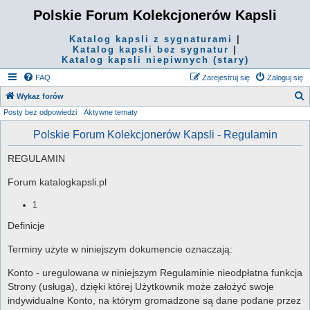
Polskie Forum Kolekcjonerów Kapsli
Katalog kapsli z sygnaturami
|
Katalog kapsli bez sygnatur
|
Katalog kapsli niepiwnych (stary)
FAQ
Zarejestruj się
Zaloguj się
S
Wykaz forów
Posty bez odpowiedzi
Aktywne tematy
z
u
Polskie Forum Kolekcjonerów Kapsli - Regulamin
k
REGULAMIN
a
j
Forum katalogkapsli.pl
1
Definicje
Terminy użyte w niniejszym dokumencie oznaczają:
Konto - uregulowana w niniejszym Regulaminie nieodpłatna funkcja
Strony (usługa), dzięki której Użytkownik może założyć swoje
indywidualne Konto, na którym gromadzone są dane podane przez