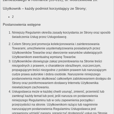
Użytkownik – każdy podmiot korzystający ze Strony;
2
Postanowienia wstępne
Niniejszy Regulamin określa zasady korzystania ze Strony oraz sposób
świadczenia Usług przez Usługodawcę.
Celem Strony jest promocja kolekcjonowania i zainteresowania
Towarami, umożliwienie usystematyzowania posiadanych przez
Użytkowników Towarów oraz stworzenie warunków ułatwiających
Użytkownikom ewentualną wymianę Towarów.
Użytkowników obowiązuje zakaz prezentowania na Stronie treści
niezgodnych z prawem, o charakterze obraźliwym, oszczerczym,
propagującym treści niezgodne z polskim prawem lub naruszającym
cudze prawa autorskie i dobra osobiste. Naruszenie niniejszego
postanowienia może skutkować całkowitym zablokowaniem dostępu do
Strony oraz poinformowaniem dostawcy Internetu Użytkownika
niewłaściwym zachowaniu.
Usługodawca może w każdej chwili usunąć, zmienić, przenieść lub
zamknąć każdy temat lub post, jeśli narusza on postanowienia
niniejszego Regulaminu lub w celu zapewnienia porządku i
przejrzystości na stronie. Użytkownikom rażąco lub nagminnie
naruszającym postanowienia Regulaminu Usługodawca jest
uprawniony udzielić nagany, ograniczyć dostępność usług na Stronie