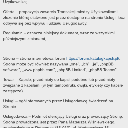
Użytkownika;
Oferta – propozycja zawarcia Transakcji między Użytkownikami,
złożenie której ułatwione jest przez dostępne na stronie Usługi, lecz
odbywa się bez wpływu i udziału Usługodawcy.
Regulamin – oznacza niniejszy dokument, wraz ze wszystkimi
późniejszymi zmianami;
Strona – strona internetowa forum
https://forum.katalogkapsli.pl/
.
Strona może być również nazywana „one”, „ich”, „je”, „phpBB
software”, „www.phpbb.com”, „phpBB Limited”, „phpBB Teams”.
Towar – Kapsle, przedmioty do kapsli podobne lub przedmioty
związane z kapslami (w tym tampodruki, owijki, etykiety czy kapsle
zastępcze).
Usługi – ogół oferowanych przez Usługodawcę świadczeń na
Stronie.
Usługodawca – Podmiot oferujący Usługi oraz prowadzący Stronę.
Strona prowadzona jest przez Pana Mateusza Wiśniewskiego,
zamieszkałego w Rotmance (83-010), ul. Modrzewiowa 16.