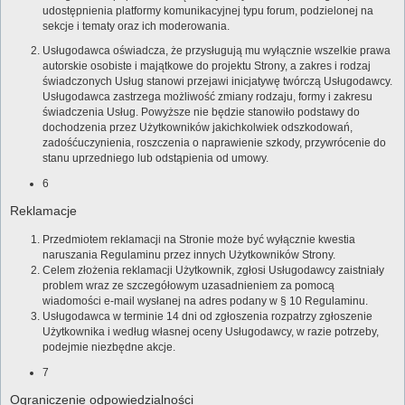
udostępnienia platformy komunikacyjnej typu forum, podzielonej na
sekcje i tematy oraz ich moderowania.
Usługodawca oświadcza, że przysługują mu wyłącznie wszelkie prawa
autorskie osobiste i majątkowe do projektu Strony, a zakres i rodzaj
świadczonych Usług stanowi przejawi inicjatywę twórczą Usługodawcy.
Usługodawca zastrzega możliwość zmiany rodzaju, formy i zakresu
świadczenia Usług. Powyższe nie będzie stanowiło podstawy do
dochodzenia przez Użytkowników jakichkolwiek odszkodowań,
zadośćuczynienia, roszczenia o naprawienie szkody, przywrócenie do
stanu uprzedniego lub odstąpienia od umowy.
6
Reklamacje
Przedmiotem reklamacji na Stronie może być wyłącznie kwestia
naruszania Regulaminu przez innych Użytkowników Strony.
Celem złożenia reklamacji Użytkownik, zgłosi Usługodawcy zaistniały
problem wraz ze szczegółowym uzasadnieniem za pomocą
wiadomości e-mail wysłanej na adres podany w § 10 Regulaminu.
Usługodawca w terminie 14 dni od zgłoszenia rozpatrzy zgłoszenie
Użytkownika i według własnej oceny Usługodawcy, w razie potrzeby,
podejmie niezbędne akcje.
7
Ograniczenie odpowiedzialności