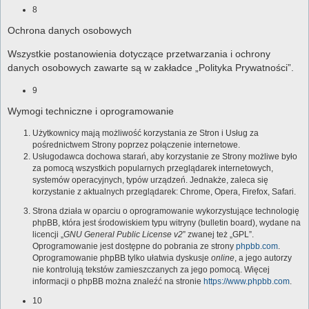
8
Ochrona danych osobowych
Wszystkie postanowienia dotyczące przetwarzania i ochrony
danych osobowych zawarte są w zakładce „Polityka Prywatności”.
9
Wymogi techniczne i oprogramowanie
Użytkownicy mają możliwość korzystania ze Stron i Usług za
pośrednictwem Strony poprzez połączenie internetowe.
Usługodawca dochowa starań, aby korzystanie ze Strony możliwe było
za pomocą wszystkich popularnych przeglądarek internetowych,
systemów operacyjnych, typów urządzeń. Jednakże, zaleca się
korzystanie z aktualnych przeglądarek: Chrome, Opera, Firefox, Safari.
Strona działa w oparciu o oprogramowanie wykorzystujące technologię
phpBB, która jest środowiskiem typu witryny (bulletin board), wydane na
licencji „
GNU General Public License v2
” zwanej też „GPL”.
Oprogramowanie jest dostępne do pobrania ze strony
phpbb.com
.
Oprogramowanie phpBB tylko ułatwia dyskusje
online
, a jego autorzy
nie kontrolują tekstów zamieszczanych za jego pomocą. Więcej
informacji o phpBB można znaleźć na stronie
https://www.phpbb.com
.
10