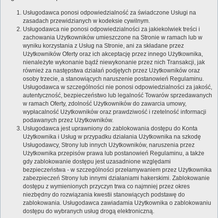
Usługodawca ponosi odpowiedzialność za świadczone Usługi na
zasadach przewidzianych w kodeksie cywilnym.
Usługodawca nie ponosi odpowiedzialności za jakiekolwiek treści i
zachowania Użytkowników umieszczone na Stronie w ramach lub w
wyniku korzystania z Usług na Stronie, ani za składane przez
Użytkowników Oferty oraz ich akceptację przez innego Użytkownika,
nienależyte wykonanie bądź niewykonanie przez nich Transakcji, jak
również za następstwa działań podjętych przez Użytkowników oraz
osoby trzecie, a stanowiących naruszenie postanowień Regulaminu.
Usługodawca w szczególności nie ponosi odpowiedzialności za jakość,
autentyczność, bezpieczeństwo lub legalność Towarów sprzedawanych
w ramach Oferty, zdolność Użytkowników do zawarcia umowy,
wypłacalność Użytkowników oraz prawdziwość i rzetelność informacji
podawanych przez Użytkowników.
Usługodawca jest uprawniony do zablokowania dostępu do Konta
Użytkownika i Usług w przypadku działania Użytkownika na szkodę
Usługodawcy, Strony lub innych Użytkowników, naruszenia przez
Użytkownika przepisów prawa lub postanowień Regulaminu, a także
gdy zablokowanie dostępu jest uzasadnione względami
bezpieczeństwa - w szczególności przełamywaniem przez Użytkownika
zabezpieczeń Strony lub innymi działaniami hakerskimi. Zablokowanie
dostępu z wymienionych przyczyn trwa co najmniej przez okres
niezbędny do rozwiązania kwestii stanowiących podstawę do
zablokowania. Usługodawca zawiadamia Użytkownika o zablokowaniu
dostępu do wybranych usług drogą elektroniczną.