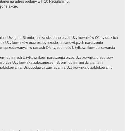
słanej na adres podany w § 10 Regulaminu.
ędne akcje.
 z Usług na Stronie, ani za składane przez Użytkowników Oferty oraz ich
zez Użytkowników oraz osoby trzecie, a stanowiących naruszenie
ów sprzedawanych w ramach Oferty, zdolność Użytkowników do zawarcia
ony lub innych Użytkowników, naruszenia przez Użytkownika przepisów
 przez Użytkownika zabezpieczeń Strony lub innymi działaniami
do zablokowania. Usługodawca zawiadamia Użytkownika o zablokowaniu