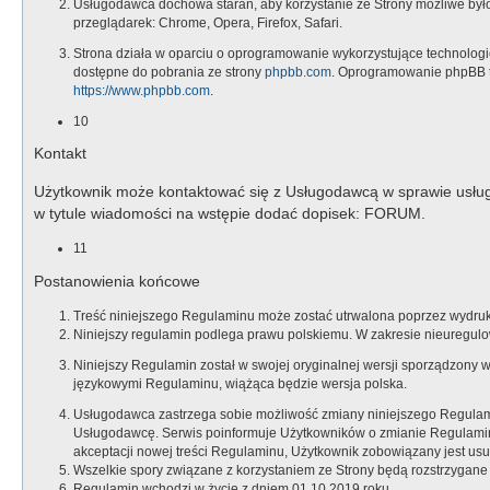
Usługodawca dochowa starań, aby korzystanie ze Strony możliwe było
przeglądarek: Chrome, Opera, Firefox, Safari.
Strona działa w oparciu o oprogramowanie wykorzystujące technologię p
dostępne do pobrania ze strony
phpbb.com
. Oprogramowanie phpBB t
https://www.phpbb.com
.
10
Kontakt
Użytkownik może kontaktować się z Usługodawcą w sprawie usług
w tytule wiadomości na wstępie dodać dopisek: FORUM.
11
Postanowienia końcowe
Treść niniejszego Regulaminu może zostać utrwalona poprzez wydruko
Niniejszy regulamin podlega prawu polskiemu. W zakresie nieuregul
Niniejszy Regulamin został w swojej oryginalnej wersji sporządzony 
językowymi Regulaminu, wiążąca będzie wersja polska.
Usługodawca zastrzega sobie możliwość zmiany niniejszego Regulamin
Usługodawcę. Serwis poinformuje Użytkowników o zmianie Regulaminu 
akceptacji nowej treści Regulaminu, Użytkownik zobowiązany jest usun
Wszelkie spory związane z korzystaniem ze Strony będą rozstrzygan
Regulamin wchodzi w życie z dniem 01.10.2019 roku.