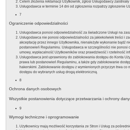
Celem złożenia reklamacji Użytkownik, zgłosi Usługodawcy zaistni
Usługodawca w terminie 14 dni od zgłoszenia rozpatrzy zgłoszenie U
7
Ograniczenie odpowiedzialności
Usługodawca ponosi odpowiedzialność za świadczone Usługi na zas
Usługodawca nie ponosi odpowiedzialności za jakiekolwiek treści i z
akceptację przez innego Użytkownika, nienależyte wykonanie bądź nie
postanowień Regulaminu. Usługodawca w szczególności nie ponosi o
umowy, wypłacalność Użytkowników oraz prawdziwość i rzetelność i
Usługodawca jest uprawniony do zablokowania dostępu do Konta Użyt
prawa lub postanowień Regulaminu, a także gdy zablokowanie dostęp
hakerskimi. Zablokowanie dostępu z wymienionych przyczyn trwa co
dostępu do wybranych usług drogą elektroniczną.
8
Ochrona danych osobowych
Wszystkie postanowienia dotyczące przetwarzania i ochrony dany
9
Wymogi techniczne i oprogramowanie
Użytkownicy mają możliwość korzystania ze Stron i Usług za pośredn