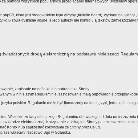
 za pomocą wszystkich popularnych przeglądarek internetowych, systemów operacy
hpBB, która jest środowiskiem typu witryny (bulletin board), wydane na licencji „
ylko ułatwia dyskusje
online
, a jego autorzy nie kontrolują tekstów zamieszczany
 świadczonych drogą elektroniczną na podstawie niniejszego Regulam
wanie, zapisanie na nośniku lub pobranie ze Strony.
owanym w niniejszym Regulaminie, zastosowanie mają odpowiednie przepisy kodek
w języku polskim. Regulamin może być tłumaczony na inne języki, jednak nie maj
u. Wszelkie zmiany niniejszego Regulaminu obowiązują od dnia umieszczenia ich 
w drodze elektronicznej. Korzystanie z Usług lub Strony po umieszczeniu zmian
ąć Konto i/lub zaprzestać korzystania ze Strony oraz Usług.
e przez właściwy rzeczowo Sąd w Gdańsku.