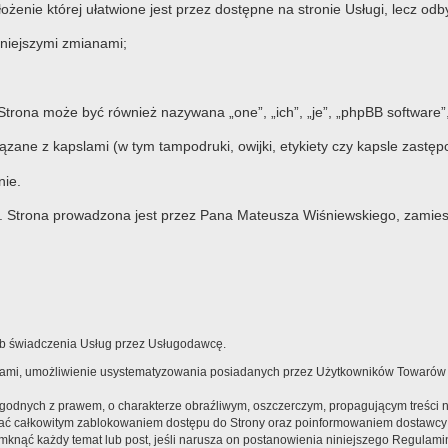
ożenie której ułatwione jest przez dostępne na stronie Usługi, lecz od
niejszymi zmianami;
 Strona może być również nazywana „one”, „ich”, „je”, „phpBB softwar
zane z kapslami (w tym tampodruki, owijki, etykiety czy kapsle zastęp
nie.
. Strona prowadzona jest przez Pana Mateusza Wiśniewskiego, zamie
sób świadczenia Usług przez Usługodawcę.
arami, umożliwienie usystematyzowania posiadanych przez Użytkowników Towarów
zgodnych z prawem, o charakterze obraźliwym, oszczerczym, propagującym treści 
wać całkowitym zablokowaniem dostępu do Strony oraz poinformowaniem dostawcy
knąć każdy temat lub post, jeśli narusza on postanowienia niniejszego Regulaminu