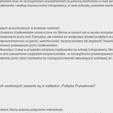
ały problem wraz ze szczegółowym uzasadnieniem za pomocą wiadomości e-mail wy
żytkownika i według własnej oceny Usługodawcy, w razie potrzeby, podejmie niezb
adach przewidzianych w kodeksie cywilnym.
achowania Użytkowników umieszczone na Stronie w ramach lub w wyniku korzystania
wykonanie przez nich Transakcji, jak również za następstwa działań podjętych pr
dpowiedzialności za jakość, autentyczność, bezpieczeństwo lub legalność Towar
nformacji podawanych przez Użytkowników.
kownika i Usług w przypadku działania Użytkownika na szkodę Usługodawcy, Str
u jest uzasadnione względami bezpieczeństwa - w szczególności przełamywaniem
 najmniej przez okres niezbędny do rozwiązania kwestii stanowiących podstawę 
ch osobowych zawarte są w zakładce „Polityka Prywatności”.
ictwem Strony poprzez połączenie internetowe.