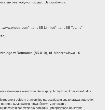
bywa się bez wpływu i udziału Usługodawcy.
e”, „www.phpbb.com”, „phpBB Limited”, „phpBB Teams”.
cze).
szkałego w Rotmance (83-010), ul. Modrzewiowa 16.
 oraz stworzenie warunków ułatwiających Użytkownikom ewentualną
niezgodne z polskim prawem lub naruszającym cudze prawa autorskie i
 Internetu Użytkownika niewłaściwym zachowaniu.
 lub w celu zapewnienia porządku i przejrzystości na stronie.