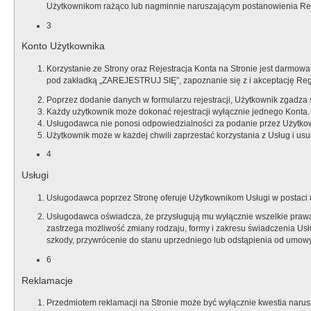
Użytkownikom rażąco lub nagminnie naruszającym postanowienia Regu
3
Konto Użytkownika
Korzystanie ze Strony oraz Rejestracja Konta na Stronie jest darmowa.
pod zakładką „ZAREJESTRUJ SIĘ”, zapoznanie się z i akceptację Regu
Poprzez dodanie danych w formularzu rejestracji, Użytkownik zgadza s
Każdy użytkownik może dokonać rejestracji wyłącznie jednego Konta.
Usługodawca nie ponosi odpowiedzialności za podanie przez Użytkow
Użytkownik może w każdej chwili zaprzestać korzystania z Usług i u
4
Usługi
Usługodawca poprzez Stronę oferuje Użytkownikom Usługi w postaci ud
Usługodawca oświadcza, że przysługują mu wyłącznie wszelkie prawa 
zastrzega możliwość zmiany rodzaju, formy i zakresu świadczenia U
szkody, przywrócenie do stanu uprzedniego lub odstąpienia od umowy
6
Reklamacje
Przedmiotem reklamacji na Stronie może być wyłącznie kwestia naru