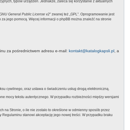
jnych, typów urządzeń. Jednakże, zaleca się korzystanie z aktualnych
GNU General Public License v2
” zwanej też „GPL”. Oprogramowanie jest
ch za jego pomocą. Więcej informacji o phpBB można znaleźć na stronie
inu za pośrednictwem adresu e-mail:
kontakt@katalogkapsli.pl
, a
su cywilnego, oraz ustawa o świadczeniu usług drogą elektroniczną.
ą one mocy tekstu autentycznego. W przypadku rozbieżności między wersjami
na Stronie, o ile nie zostało to określone w odmienny sposób przez
y Regulaminu stanowi akceptację jego nowej treści. W przypadku braku