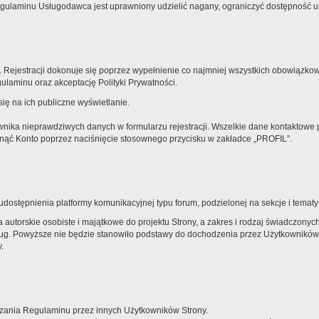
laminu Usługodawca jest uprawniony udzielić nagany, ograniczyć dostępność usłu
 Rejestracji dokonuje się poprzez wypełnienie co najmniej wszystkich obowiązkowyc
laminu oraz akceptację Polityki Prywatności.
ię na ich publiczne wyświetlanie.
nika nieprawdziwych danych w formularzu rejestracji. Wszelkie dane kontaktowe
sunąć Konto poprzez naciśnięcie stosownego przycisku w zakładce „PROFIL”.
ostępnienia platformy komunikacyjnej typu forum, podzielonej na sekcje i temat
autorskie osobiste i majątkowe do projektu Strony, a zakres i rodzaj świadczony
sług. Powyższe nie będzie stanowiło podstawy do dochodzenia przez Użytkowników
.
szania Regulaminu przez innych Użytkowników Strony.