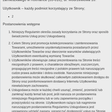
Użytkownik – każdy podmiot korzystający ze Strony;
2
Postanowienia wstępne
Niniejszy Regulamin określa zasady korzystania ze Strony oraz sposób
świadczenia Usług przez Usługodawcę.
Celem Strony jest promocja kolekcjonowania i zainteresowania
Towarami, umożliwienie usystematyzowania posiadanych przez
Użytkowników Towarów oraz stworzenie warunków ułatwiających
Użytkownikom ewentualną wymianę Towarów.
Użytkowników obowiązuje zakaz prezentowania na Stronie treści
niezgodnych z prawem, o charakterze obraźliwym, oszczerczym,
propagującym treści niezgodne z polskim prawem lub naruszającym
cudze prawa autorskie i dobra osobiste. Naruszenie niniejszego
postanowienia może skutkować całkowitym zablokowaniem dostępu do
Strony oraz poinformowaniem dostawcy Internetu Użytkownika
niewłaściwym zachowaniu.
Usługodawca może w każdej chwili usunąć, zmienić, przenieść lub
zamknąć każdy temat lub post, jeśli narusza on postanowienia
niniejszego Regulaminu lub w celu zapewnienia porządku i
przejrzystości na stronie. Użytkownikom rażąco lub nagminnie
naruszającym postanowienia Regulaminu Usługodawca jest
uprawniony udzielić nagany, ograniczyć dostępność usług na Stronie