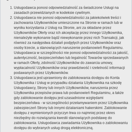
Usługodawca ponosi odpowiedzialność za świadczone Usługi na
zasadach przewidzianych w kodeksie cywilnym.
Usługodawca nie ponosi odpowiedzialności za jakiekolwiek treści i
zachowania Użytkowników umieszczone na Stronie w ramach lub w
wyniku korzystania z Usług na Stronie, ani za składane przez
Użytkowników Oferty oraz ich akceptację przez innego Użytkownika,
nienależyte wykonanie bądź niewykonanie przez nich Transakcji, jak
również za następstwa działań podjętych przez Użytkowników oraz
osoby trzecie, a stanowiących naruszenie postanowień Regulaminu.
Usługodawca w szczególności nie ponosi odpowiedzialności za jakość,
autentyczność, bezpieczeństwo lub legalność Towarów sprzedawanych
w ramach Oferty, zdolność Użytkowników do zawarcia umowy,
wypłacalność Użytkowników oraz prawdziwość i rzetelność informacji
podawanych przez Użytkowników.
Usługodawca jest uprawniony do zablokowania dostępu do Konta
Użytkownika i Usług w przypadku działania Użytkownika na szkodę
Usługodawcy, Strony lub innych Użytkowników, naruszenia przez
Użytkownika przepisów prawa lub postanowień Regulaminu, a także
gdy zablokowanie dostępu jest uzasadnione względami
bezpieczeństwa - w szczególności przełamywaniem przez Użytkownika
zabezpieczeń Strony lub innymi działaniami hakerskimi. Zablokowanie
dostępu z wymienionych przyczyn trwa co najmniej przez okres
niezbędny do rozwiązania kwestii stanowiących podstawę do
zablokowania. Usługodawca zawiadamia Użytkownika o zablokowaniu
dostępu do wybranych usług drogą elektroniczną.