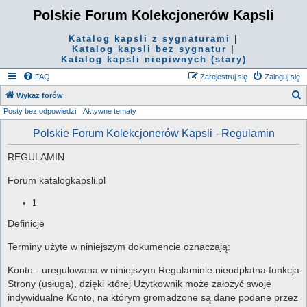
Polskie Forum Kolekcjonerów Kapsli
Katalog kapsli z sygnaturami
|
Katalog kapsli bez sygnatur
|
Katalog kapsli niepiwnych (stary)
FAQ
Zarejestruj się
Zaloguj się
S
Wykaz forów
Posty bez odpowiedzi
Aktywne tematy
z
u
Polskie Forum Kolekcjonerów Kapsli - Regulamin
k
REGULAMIN
a
j
Forum katalogkapsli.pl
1
Definicje
Terminy użyte w niniejszym dokumencie oznaczają:
Konto - uregulowana w niniejszym Regulaminie nieodpłatna funkcja
Strony (usługa), dzięki której Użytkownik może założyć swoje
indywidualne Konto, na którym gromadzone są dane podane przez