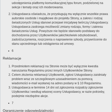
udostępnienia platformy komunikacyjnej typu forum, podzielonej na
sekcje i tematy oraz ich moderowania.
Usługodawca oświadcza, że przysługują mu wyłącznie wszelkie prawa
autorskie osobiste i majątkowe do projektu Strony, a zakres i rodzaj
świadczonych Usług stanowi przejawi inicjatywę twórczą Usługodawcy.
Usługodawca zastrzega możliwość zmiany rodzaju, formy i zakresu
świadczenia Usług. Powyższe nie będzie stanowiło podstawy do
dochodzenia przez Użytkowników jakichkolwiek odszkodowań,
zadośćuczynienia, roszczenia o naprawienie szkody, przywrócenie do
stanu uprzedniego lub odstąpienia od umowy.
6
Reklamacje
Przedmiotem reklamacji na Stronie może być wyłącznie kwestia
naruszania Regulaminu przez innych Użytkowników Strony.
Celem złożenia reklamacji Użytkownik, zgłosi Usługodawcy zaistniały
problem wraz ze szczegółowym uzasadnieniem za pomocą
wiadomości e-mail wysłanej na adres podany w § 10 Regulaminu.
Usługodawca w terminie 14 dni od zgłoszenia rozpatrzy zgłoszenie
Użytkownika i według własnej oceny Usługodawcy, w razie potrzeby,
podejmie niezbędne akcje.
7
Ograniczenie odpowiedzialności