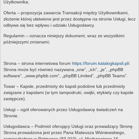
Użytkownika;
Oferta – propozycja zawarcia Transakcji między Użytkownikami,
złożenie której ułatwione jest przez dostępne na stronie Usługi, lecz
odbywa się bez wpływu i udziału Usługodawcy.
Regulamin – oznacza niniejszy dokument, wraz ze wszystkimi
późniejszymi zmianami;
Strona – strona internetowa forum
https://forum.katalogkapsli.pl/
.
Strona może być również nazywana „one”, „ich”, „je”, „phpBB
software”, „www.phpbb.com”, „phpBB Limited”, „phpBB Teams”.
Towar – Kapsle, przedmioty do kapsli podobne lub przedmioty
związane z kapslami (w tym tampodruki, owijki, etykiety czy kapsle
zastępcze).
Usługi – ogół oferowanych przez Usługodawcę świadczeń na
Stronie.
Usługodawca – Podmiot oferujący Usługi oraz prowadzący Stronę.
Strona prowadzona jest przez Pana Mateusza Wiśniewskiego,
zamieszkałego w Rotmance (83-010), ul. Modrzewiowa 16.