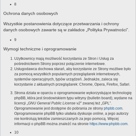
8
Ochrona danych osobowych
Wszystkie postanowienia dotyczące przetwarzania i ochrony
danych osobowych zawarte są w zakładce „Polityka Prywatności”.
9
Wymogi techniczne i oprogramowanie
Użytkownicy mają możliwość korzystania ze Stron i Usług za
pośrednictwem Strony poprzez połączenie internetowe.
Usługodawca dochowa starań, aby korzystanie ze Strony możliwe było
za pomocą wszystkich popularnych przeglądarek internetowych,
systemów operacyjnych, typów urządzeń. Jednakże, zaleca się
korzystanie z aktualnych przeglądarek: Chrome, Opera, Firefox, Safari.
Strona działa w oparciu o oprogramowanie wykorzystujące technologię
phpBB, która jest środowiskiem typu witryny (bulletin board), wydane na
licencji „
GNU General Public License v2
” zwanej też „GPL”.
Oprogramowanie jest dostępne do pobrania ze strony
phpbb.com
.
Oprogramowanie phpBB tylko ułatwia dyskusje
online
, a jego autorzy
nie kontrolują tekstów zamieszczanych za jego pomocą. Więcej
informacji o phpBB można znaleźć na stronie
https://www.phpbb.com
.
10