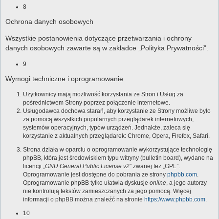
8
Ochrona danych osobowych
Wszystkie postanowienia dotyczące przetwarzania i ochrony
danych osobowych zawarte są w zakładce „Polityka Prywatności”.
9
Wymogi techniczne i oprogramowanie
Użytkownicy mają możliwość korzystania ze Stron i Usług za
pośrednictwem Strony poprzez połączenie internetowe.
Usługodawca dochowa starań, aby korzystanie ze Strony możliwe było
za pomocą wszystkich popularnych przeglądarek internetowych,
systemów operacyjnych, typów urządzeń. Jednakże, zaleca się
korzystanie z aktualnych przeglądarek: Chrome, Opera, Firefox, Safari.
Strona działa w oparciu o oprogramowanie wykorzystujące technologię
phpBB, która jest środowiskiem typu witryny (bulletin board), wydane na
licencji „
GNU General Public License v2
” zwanej też „GPL”.
Oprogramowanie jest dostępne do pobrania ze strony
phpbb.com
.
Oprogramowanie phpBB tylko ułatwia dyskusje
online
, a jego autorzy
nie kontrolują tekstów zamieszczanych za jego pomocą. Więcej
informacji o phpBB można znaleźć na stronie
https://www.phpbb.com
.
10