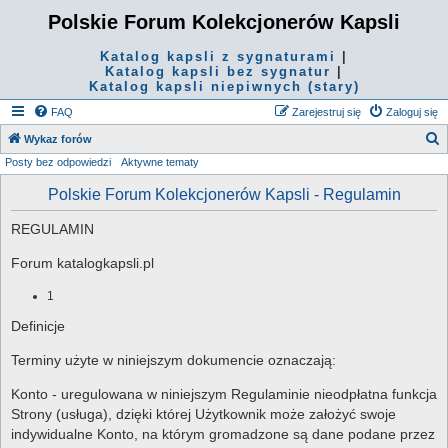
Polskie Forum Kolekcjonerów Kapsli
Katalog kapsli z sygnaturami
|
Katalog kapsli bez sygnatur
|
Katalog kapsli niepiwnych (stary)
FAQ
Zarejestruj się
Zaloguj się
S
Wykaz forów
Posty bez odpowiedzi
Aktywne tematy
z
u
Polskie Forum Kolekcjonerów Kapsli - Regulamin
k
REGULAMIN
a
j
Forum katalogkapsli.pl
1
Definicje
Terminy użyte w niniejszym dokumencie oznaczają:
Konto - uregulowana w niniejszym Regulaminie nieodpłatna funkcja
Strony (usługa), dzięki której Użytkownik może założyć swoje
indywidualne Konto, na którym gromadzone są dane podane przez