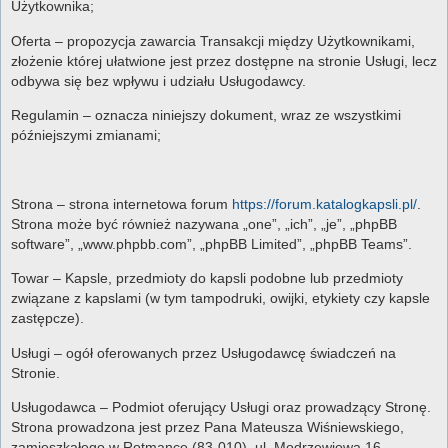
Użytkownika;
Oferta – propozycja zawarcia Transakcji między Użytkownikami,
złożenie której ułatwione jest przez dostępne na stronie Usługi, lecz
odbywa się bez wpływu i udziału Usługodawcy.
Regulamin – oznacza niniejszy dokument, wraz ze wszystkimi
późniejszymi zmianami;
Strona – strona internetowa forum
https://forum.katalogkapsli.pl/
.
Strona może być również nazywana „one”, „ich”, „je”, „phpBB
software”, „www.phpbb.com”, „phpBB Limited”, „phpBB Teams”.
Towar – Kapsle, przedmioty do kapsli podobne lub przedmioty
związane z kapslami (w tym tampodruki, owijki, etykiety czy kapsle
zastępcze).
Usługi – ogół oferowanych przez Usługodawcę świadczeń na
Stronie.
Usługodawca – Podmiot oferujący Usługi oraz prowadzący Stronę.
Strona prowadzona jest przez Pana Mateusza Wiśniewskiego,
zamieszkałego w Rotmance (83-010), ul. Modrzewiowa 16.