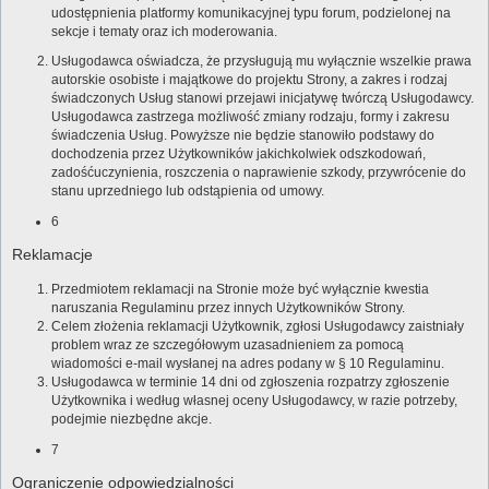
udostępnienia platformy komunikacyjnej typu forum, podzielonej na
sekcje i tematy oraz ich moderowania.
Usługodawca oświadcza, że przysługują mu wyłącznie wszelkie prawa
autorskie osobiste i majątkowe do projektu Strony, a zakres i rodzaj
świadczonych Usług stanowi przejawi inicjatywę twórczą Usługodawcy.
Usługodawca zastrzega możliwość zmiany rodzaju, formy i zakresu
świadczenia Usług. Powyższe nie będzie stanowiło podstawy do
dochodzenia przez Użytkowników jakichkolwiek odszkodowań,
zadośćuczynienia, roszczenia o naprawienie szkody, przywrócenie do
stanu uprzedniego lub odstąpienia od umowy.
6
Reklamacje
Przedmiotem reklamacji na Stronie może być wyłącznie kwestia
naruszania Regulaminu przez innych Użytkowników Strony.
Celem złożenia reklamacji Użytkownik, zgłosi Usługodawcy zaistniały
problem wraz ze szczegółowym uzasadnieniem za pomocą
wiadomości e-mail wysłanej na adres podany w § 10 Regulaminu.
Usługodawca w terminie 14 dni od zgłoszenia rozpatrzy zgłoszenie
Użytkownika i według własnej oceny Usługodawcy, w razie potrzeby,
podejmie niezbędne akcje.
7
Ograniczenie odpowiedzialności