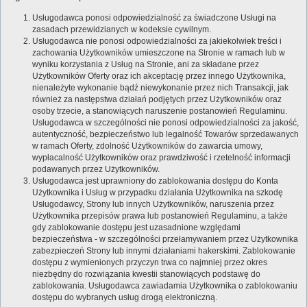
Usługodawca ponosi odpowiedzialność za świadczone Usługi na
zasadach przewidzianych w kodeksie cywilnym.
Usługodawca nie ponosi odpowiedzialności za jakiekolwiek treści i
zachowania Użytkowników umieszczone na Stronie w ramach lub w
wyniku korzystania z Usług na Stronie, ani za składane przez
Użytkowników Oferty oraz ich akceptację przez innego Użytkownika,
nienależyte wykonanie bądź niewykonanie przez nich Transakcji, jak
również za następstwa działań podjętych przez Użytkowników oraz
osoby trzecie, a stanowiących naruszenie postanowień Regulaminu.
Usługodawca w szczególności nie ponosi odpowiedzialności za jakość,
autentyczność, bezpieczeństwo lub legalność Towarów sprzedawanych
w ramach Oferty, zdolność Użytkowników do zawarcia umowy,
wypłacalność Użytkowników oraz prawdziwość i rzetelność informacji
podawanych przez Użytkowników.
Usługodawca jest uprawniony do zablokowania dostępu do Konta
Użytkownika i Usług w przypadku działania Użytkownika na szkodę
Usługodawcy, Strony lub innych Użytkowników, naruszenia przez
Użytkownika przepisów prawa lub postanowień Regulaminu, a także
gdy zablokowanie dostępu jest uzasadnione względami
bezpieczeństwa - w szczególności przełamywaniem przez Użytkownika
zabezpieczeń Strony lub innymi działaniami hakerskimi. Zablokowanie
dostępu z wymienionych przyczyn trwa co najmniej przez okres
niezbędny do rozwiązania kwestii stanowiących podstawę do
zablokowania. Usługodawca zawiadamia Użytkownika o zablokowaniu
dostępu do wybranych usług drogą elektroniczną.