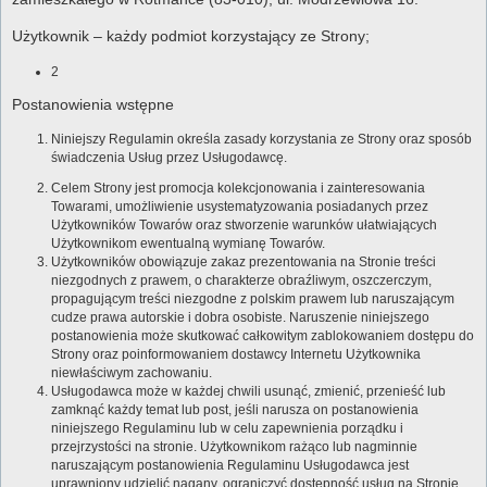
Użytkownik – każdy podmiot korzystający ze Strony;
2
Postanowienia wstępne
Niniejszy Regulamin określa zasady korzystania ze Strony oraz sposób
świadczenia Usług przez Usługodawcę.
Celem Strony jest promocja kolekcjonowania i zainteresowania
Towarami, umożliwienie usystematyzowania posiadanych przez
Użytkowników Towarów oraz stworzenie warunków ułatwiających
Użytkownikom ewentualną wymianę Towarów.
Użytkowników obowiązuje zakaz prezentowania na Stronie treści
niezgodnych z prawem, o charakterze obraźliwym, oszczerczym,
propagującym treści niezgodne z polskim prawem lub naruszającym
cudze prawa autorskie i dobra osobiste. Naruszenie niniejszego
postanowienia może skutkować całkowitym zablokowaniem dostępu do
Strony oraz poinformowaniem dostawcy Internetu Użytkownika
niewłaściwym zachowaniu.
Usługodawca może w każdej chwili usunąć, zmienić, przenieść lub
zamknąć każdy temat lub post, jeśli narusza on postanowienia
niniejszego Regulaminu lub w celu zapewnienia porządku i
przejrzystości na stronie. Użytkownikom rażąco lub nagminnie
naruszającym postanowienia Regulaminu Usługodawca jest
uprawniony udzielić nagany, ograniczyć dostępność usług na Stronie