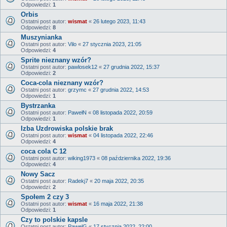
Odpowiedzi:
1
Orbis
Ostatni post autor:
wismat
«
26 lutego 2023, 11:43
Odpowiedzi:
8
Muszynianka
Ostatni post autor:
Vilo
«
27 stycznia 2023, 21:05
Odpowiedzi:
4
Sprite nieznany wzór?
Ostatni post autor:
pawlosek12
«
27 grudnia 2022, 15:37
Odpowiedzi:
2
Coca-cola nieznany wzór?
Ostatni post autor:
grzymc
«
27 grudnia 2022, 14:53
Odpowiedzi:
1
Bystrzanka
Ostatni post autor:
PawełN
«
08 listopada 2022, 20:59
Odpowiedzi:
1
Izba Uzdrowiska polskie brak
Ostatni post autor:
wismat
«
04 listopada 2022, 22:46
Odpowiedzi:
4
coca cola C 12
Ostatni post autor:
wiking1973
«
08 października 2022, 19:36
Odpowiedzi:
4
Nowy Sacz
Ostatni post autor:
Radekj7
«
20 maja 2022, 20:35
Odpowiedzi:
2
Społem 2 czy 3
Ostatni post autor:
wismat
«
16 maja 2022, 21:38
Odpowiedzi:
1
Czy to polskie kapsle
Ostatni post autor:
PawelG
«
17 stycznia 2022, 22:00