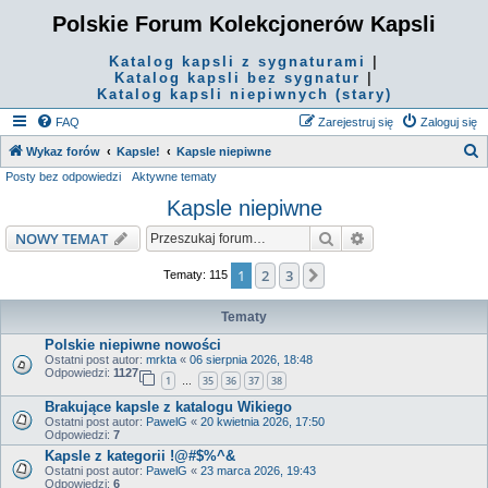
Polskie Forum Kolekcjonerów Kapsli
Katalog kapsli z sygnaturami
|
Katalog kapsli bez sygnatur
|
Katalog kapsli niepiwnych (stary)
FAQ
Zarejestruj się
Zaloguj się
S
Wykaz forów
Kapsle!
Kapsle niepiwne
Posty bez odpowiedzi
Aktywne tematy
z
Kapsle niepiwne
u
k
Szukaj
Wyszukiwanie z
NOWY TEMAT
a
1
2
3
Następna
Tematy: 115
j
Tematy
Polskie niepiwne nowości
Ostatni post autor:
mrkta
«
06 sierpnia 2026, 18:48
Odpowiedzi:
1127
1
35
36
37
38
…
Brakujące kapsle z katalogu Wikiego
Ostatni post autor:
PawelG
«
20 kwietnia 2026, 17:50
Odpowiedzi:
7
Kapsle z kategorii !@#$%^&
Ostatni post autor:
PawelG
«
23 marca 2026, 19:43
Odpowiedzi:
6