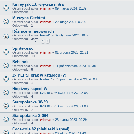
Kinley jak 13, większa mitra
Ostatni post autor:
wismat
«
09 marca 2024, 11:39
Odpowiedzi:
1
Muszyna Cechimi
Ostatni post autor:
wismat
«
22 lutego 2024, 06:59
Odpowiedzi:
1
Różnice w niepiwnych
Ostatni post autor:
PawełN
«
02 stycznia 2024, 19:55
Odpowiedzi:
34
1
2
Sprite-brak
Ostatni post autor:
wismat
«
01 grudnia 2023, 21:21
Odpowiedzi:
10
Bebi sok
Ostatni post autor:
wismat
«
11 października 2023, 15:38
Odpowiedzi:
6
2x PEPSI brak w katalogu (?)
Ostatni post autor:
Radekj7
«
03 października 2023, 20:08
Odpowiedzi:
1
Niepiwny kapsel W
Ostatni post autor:
KZK16
«
26 kwietnia 2023, 08:03
Odpowiedzi:
4
Staropolanka 38-39
Ostatni post autor:
KZK16
«
25 kwietnia 2023, 21:03
Odpowiedzi:
7
Staropolanka S-064
Ostatni post autor:
wismat
«
23 marca 2023, 09:29
Odpowiedzi:
4
Coca-cola 82 (niebieski kapsel)
Ostatni post autor:
wismat
«
26 lutego 2023, 11:43