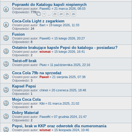
Poprawki do Katalogu kapsli niepiwnych
Ostatni post autor:
PawelG
«
21 marca 2026, 08:03
Odpowiedzi:
778
1
23
24
25
26
…
Coca-Cola Light z zegarkiem
Ostatni post autor:
Bart
«
19 lutego 2026, 11:33
Odpowiedzi:
24
Fusion
Ostatni post autor:
PawelG
«
15 lutego 2026, 20:27
Odpowiedzi:
8
Ostatnie brakujące kapsle Pepsi do katalogu - posiadasz?
Ostatni post autor:
wismat
«
15 lutego 2026, 16:41
Odpowiedzi:
2
Twist-off brak
Ostatni post autor:
Pluto
«
11 października 2025, 22:16
Coca Cola 79b na sprzedaż
Ostatni post autor:
Paweł
«
21 sierpnia 2025, 07:38
Odpowiedzi:
3
Kapsel Pepsi
Ostatni post autor:
chinet
«
20 czerwca 2025, 18:48
Odpowiedzi:
1
Moja Coca Cola
Ostatni post autor:
Kibi
«
01 marca 2025, 21:02
Odpowiedzi:
8
Dobry Materiał
Ostatni post autor:
PawełN
«
07 grudnia 2024, 21:47
Odpowiedzi:
2
Pepsi, brak w KKP oraz odwrotek dla numeromania
Ostatni post autor:
wismat
«
15 listopada 2024, 10:46