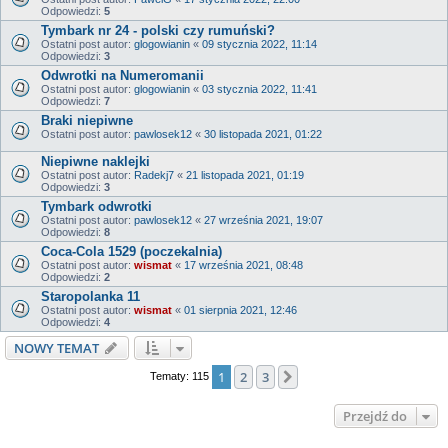
Odpowiedzi:
5
Tymbark nr 24 - polski czy rumuński?
Ostatni post autor:
glogowianin
«
09 stycznia 2022, 11:14
Odpowiedzi:
3
Odwrotki na Numeromanii
Ostatni post autor:
glogowianin
«
03 stycznia 2022, 11:41
Odpowiedzi:
7
Braki niepiwne
Ostatni post autor:
pawlosek12
«
30 listopada 2021, 01:22
Niepiwne naklejki
Ostatni post autor:
Radekj7
«
21 listopada 2021, 01:19
Odpowiedzi:
3
Tymbark odwrotki
Ostatni post autor:
pawlosek12
«
27 września 2021, 19:07
Odpowiedzi:
8
Coca-Cola 1529 (poczekalnia)
Ostatni post autor:
wismat
«
17 września 2021, 08:48
Odpowiedzi:
2
Staropolanka 11
Ostatni post autor:
wismat
«
01 sierpnia 2021, 12:46
Odpowiedzi:
4
NOWY TEMAT
1
2
3
Następna
Tematy: 115
Przejdź do