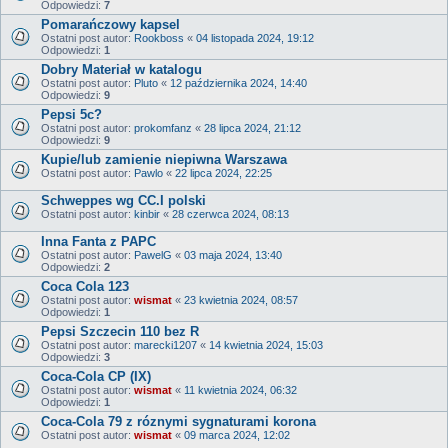
Odpowiedzi:
7
Pomarańczowy kapsel
Ostatni post autor:
Rookboss
«
04 listopada 2024, 19:12
Odpowiedzi:
1
Dobry Materiał w katalogu
Ostatni post autor:
Pluto
«
12 października 2024, 14:40
Odpowiedzi:
9
Pepsi 5c?
Ostatni post autor:
prokomfanz
«
28 lipca 2024, 21:12
Odpowiedzi:
9
Kupie/lub zamienie niepiwna Warszawa
Ostatni post autor:
Pawlo
«
22 lipca 2024, 22:25
Schweppes wg CC.I polski
Ostatni post autor:
kinbir
«
28 czerwca 2024, 08:13
Inna Fanta z PAPC
Ostatni post autor:
PawelG
«
03 maja 2024, 13:40
Odpowiedzi:
2
Coca Cola 123
Ostatni post autor:
wismat
«
23 kwietnia 2024, 08:57
Odpowiedzi:
1
Pepsi Szczecin 110 bez R
Ostatni post autor:
marecki1207
«
14 kwietnia 2024, 15:03
Odpowiedzi:
3
Coca-Cola CP (IX)
Ostatni post autor:
wismat
«
11 kwietnia 2024, 06:32
Odpowiedzi:
1
Coca-Cola 79 z róznymi sygnaturami korona
Ostatni post autor:
wismat
«
09 marca 2024, 12:02