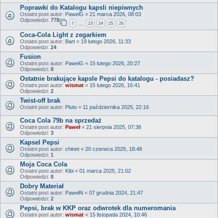
Poprawki do Katalogu kapsli niepiwnych
Ostatni post autor:
PawelG
«
21 marca 2026, 08:03
Odpowiedzi:
778
1
23
24
25
26
…
Coca-Cola Light z zegarkiem
Ostatni post autor:
Bart
«
19 lutego 2026, 11:33
Odpowiedzi:
24
Fusion
Ostatni post autor:
PawelG
«
15 lutego 2026, 20:27
Odpowiedzi:
8
Ostatnie brakujące kapsle Pepsi do katalogu - posiadasz?
Ostatni post autor:
wismat
«
15 lutego 2026, 16:41
Odpowiedzi:
2
Twist-off brak
Ostatni post autor:
Pluto
«
11 października 2025, 22:16
Coca Cola 79b na sprzedaż
Ostatni post autor:
Paweł
«
21 sierpnia 2025, 07:38
Odpowiedzi:
3
Kapsel Pepsi
Ostatni post autor:
chinet
«
20 czerwca 2025, 18:48
Odpowiedzi:
1
Moja Coca Cola
Ostatni post autor:
Kibi
«
01 marca 2025, 21:02
Odpowiedzi:
8
Dobry Materiał
Ostatni post autor:
PawełN
«
07 grudnia 2024, 21:47
Odpowiedzi:
2
Pepsi, brak w KKP oraz odwrotek dla numeromania
Ostatni post autor:
wismat
«
15 listopada 2024, 10:46