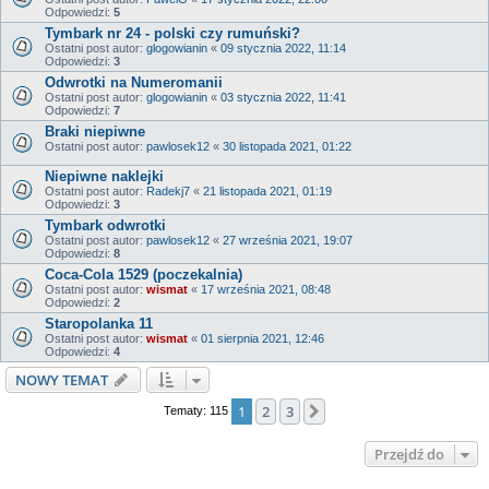
Odpowiedzi:
5
Tymbark nr 24 - polski czy rumuński?
Ostatni post autor:
glogowianin
«
09 stycznia 2022, 11:14
Odpowiedzi:
3
Odwrotki na Numeromanii
Ostatni post autor:
glogowianin
«
03 stycznia 2022, 11:41
Odpowiedzi:
7
Braki niepiwne
Ostatni post autor:
pawlosek12
«
30 listopada 2021, 01:22
Niepiwne naklejki
Ostatni post autor:
Radekj7
«
21 listopada 2021, 01:19
Odpowiedzi:
3
Tymbark odwrotki
Ostatni post autor:
pawlosek12
«
27 września 2021, 19:07
Odpowiedzi:
8
Coca-Cola 1529 (poczekalnia)
Ostatni post autor:
wismat
«
17 września 2021, 08:48
Odpowiedzi:
2
Staropolanka 11
Ostatni post autor:
wismat
«
01 sierpnia 2021, 12:46
Odpowiedzi:
4
NOWY TEMAT
1
2
3
Następna
Tematy: 115
Przejdź do