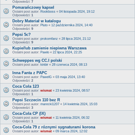
Odpowiedzi:
7
Pomarańczowy kapsel
Ostatni post autor:
Rookboss
«
04 listopada 2024, 19:12
Odpowiedzi:
1
Dobry Materiał w katalogu
Ostatni post autor:
Pluto
«
12 października 2024, 14:40
Odpowiedzi:
9
Pepsi 5c?
Ostatni post autor:
prokomfanz
«
28 lipca 2024, 21:12
Odpowiedzi:
9
Kupie/lub zamienie niepiwna Warszawa
Ostatni post autor:
Pawlo
«
22 lipca 2024, 22:25
Schweppes wg CC.I polski
Ostatni post autor:
kinbir
«
28 czerwca 2024, 08:13
Inna Fanta z PAPC
Ostatni post autor:
PawelG
«
03 maja 2024, 13:40
Odpowiedzi:
2
Coca Cola 123
Ostatni post autor:
wismat
«
23 kwietnia 2024, 08:57
Odpowiedzi:
1
Pepsi Szczecin 110 bez R
Ostatni post autor:
marecki1207
«
14 kwietnia 2024, 15:03
Odpowiedzi:
3
Coca-Cola CP (IX)
Ostatni post autor:
wismat
«
11 kwietnia 2024, 06:32
Odpowiedzi:
1
Coca-Cola 79 z róznymi sygnaturami korona
Ostatni post autor:
wismat
«
09 marca 2024, 12:02