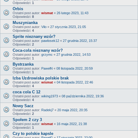
Odpowiedzi:
1
Orbis
Ostatni post autor:
wismat
«
26 lutego 2023, 11:43
Odpowiedzi:
8
Muszynianka
Ostatni post autor:
Vilo
«
27 stycznia 2023, 21:05
Odpowiedzi:
4
Sprite nieznany wzór?
Ostatni post autor:
pawlosek12
«
27 grudnia 2022, 15:37
Odpowiedzi:
2
Coca-cola nieznany wzór?
Ostatni post autor:
grzymc
«
27 grudnia 2022, 14:53
Odpowiedzi:
1
Bystrzanka
Ostatni post autor:
PawełN
«
08 listopada 2022, 20:59
Odpowiedzi:
1
Izba Uzdrowiska polskie brak
Ostatni post autor:
wismat
«
04 listopada 2022, 22:46
Odpowiedzi:
4
coca cola C 12
Ostatni post autor:
wiking1973
«
08 października 2022, 19:36
Odpowiedzi:
4
Nowy Sacz
Ostatni post autor:
Radekj7
«
20 maja 2022, 20:35
Odpowiedzi:
2
Społem 2 czy 3
Ostatni post autor:
wismat
«
16 maja 2022, 21:38
Odpowiedzi:
1
Czy to polskie kapsle
Ostatni post autor:
PawelG
«
17 stycznia 2022, 22:00