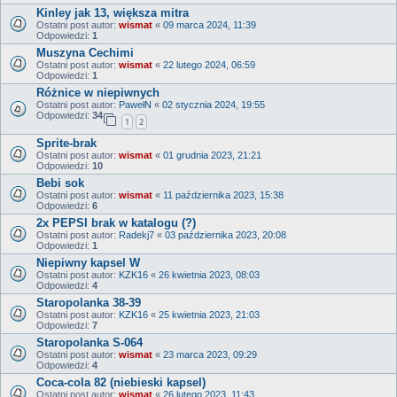
Kinley jak 13, większa mitra
Ostatni post autor:
wismat
«
09 marca 2024, 11:39
Odpowiedzi:
1
Muszyna Cechimi
Ostatni post autor:
wismat
«
22 lutego 2024, 06:59
Odpowiedzi:
1
Różnice w niepiwnych
Ostatni post autor:
PawełN
«
02 stycznia 2024, 19:55
Odpowiedzi:
34
1
2
Sprite-brak
Ostatni post autor:
wismat
«
01 grudnia 2023, 21:21
Odpowiedzi:
10
Bebi sok
Ostatni post autor:
wismat
«
11 października 2023, 15:38
Odpowiedzi:
6
2x PEPSI brak w katalogu (?)
Ostatni post autor:
Radekj7
«
03 października 2023, 20:08
Odpowiedzi:
1
Niepiwny kapsel W
Ostatni post autor:
KZK16
«
26 kwietnia 2023, 08:03
Odpowiedzi:
4
Staropolanka 38-39
Ostatni post autor:
KZK16
«
25 kwietnia 2023, 21:03
Odpowiedzi:
7
Staropolanka S-064
Ostatni post autor:
wismat
«
23 marca 2023, 09:29
Odpowiedzi:
4
Coca-cola 82 (niebieski kapsel)
Ostatni post autor:
wismat
«
26 lutego 2023, 11:43