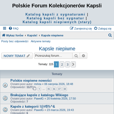
Polskie Forum Kolekcjonerów Kapsli
Katalog kapsli z sygnaturami
|
Katalog kapsli bez sygnatur
|
Katalog kapsli niepiwnych (stary)
FAQ
Zarejestruj się
Zaloguj się
S
Wykaz forów
Kapsle!
Kapsle niepiwne
Posty bez odpowiedzi
Aktywne tematy
z
Kapsle niepiwne
u
k
Szukaj
Wyszukiwanie z
NOWY TEMAT
a
1
2
3
Następna
Tematy: 115
j
Tematy
Polskie niepiwne nowości
Ostatni post autor:
mrkta
«
06 sierpnia 2026, 18:48
Odpowiedzi:
1127
1
35
36
37
38
…
Brakujące kapsle z katalogu Wikiego
Ostatni post autor:
PawelG
«
20 kwietnia 2026, 17:50
Odpowiedzi:
7
Kapsle z kategorii !@#$%^&
Ostatni post autor:
PawelG
«
23 marca 2026, 19:43
Odpowiedzi:
6