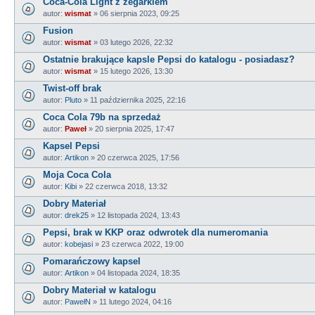
Coca-Cola Light z zegarkiem
autor:
wismat
»
06 sierpnia 2023, 09:25
Fusion
autor:
wismat
»
03 lutego 2026, 22:32
Ostatnie brakujące kapsle Pepsi do katalogu - posiadasz?
autor:
wismat
»
15 lutego 2026, 13:30
Twist-off brak
autor:
Pluto
»
11 października 2025, 22:16
Coca Cola 79b na sprzedaż
autor:
Paweł
»
20 sierpnia 2025, 17:47
Kapsel Pepsi
autor:
Artikon
»
20 czerwca 2025, 17:56
Moja Coca Cola
autor:
Kibi
»
22 czerwca 2018, 13:32
Dobry Materiał
autor:
drek25
»
12 listopada 2024, 13:43
Pepsi, brak w KKP oraz odwrotek dla numeromania
autor:
kobejasi
»
23 czerwca 2022, 19:00
Pomarańczowy kapsel
autor:
Artikon
»
04 listopada 2024, 18:35
Dobry Materiał w katalogu
autor:
PawełN
»
11 lutego 2024, 04:16