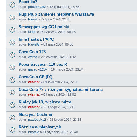
Pepsi 5c?
autor:
prokomfanz
»
18 lipca 2024, 16:35
Kupie/lub zamienie niepiwna Warszawa
autor:
Pawlo
»
22 lipca 2024, 22:25
Schweppes wg CC.I polski
autor:
kinbir
»
28 czerwca 2024, 08:13
Inna Fanta z PAPC
autor:
PawelG
»
03 maja 2024, 09:56
Coca Cola 123
autor:
wersa
»
22 kwietnia 2024, 21:42
Pepsi Szczecin 110 bez R
autor:
marecki1207
»
16 marca 2024, 23:34
Coca-Cola CP (IX)
autor:
wismat
»
09 kwietnia 2024, 22:36
Coca-Cola 79 z róznymi sygnaturami korona
autor:
wismat
»
09 marca 2024, 12:02
Kinley jak 13, większa mitra
autor:
wismat
»
21 lutego 2024, 16:11
Muszyna Cechimi
autor:
pawlosek12
»
21 lutego 2024, 23:33
Różnice w niepiwnych
autor:
krzysio
»
11 stycznia 2017, 20:40