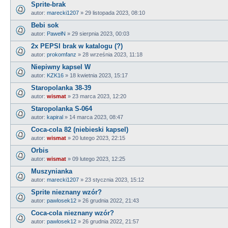
Sprite-brak
autor:
marecki1207
»
29 listopada 2023, 08:10
Bebi sok
autor:
PawełN
»
29 sierpnia 2023, 00:03
2x PEPSI brak w katalogu (?)
autor:
prokomfanz
»
28 września 2023, 11:18
Niepiwny kapsel W
autor:
KZK16
»
18 kwietnia 2023, 15:17
Staropolanka 38-39
autor:
wismat
»
23 marca 2023, 12:20
Staropolanka S-064
autor:
kapiral
»
14 marca 2023, 08:47
Coca-cola 82 (niebieski kapsel)
autor:
wismat
»
20 lutego 2023, 22:15
Orbis
autor:
wismat
»
09 lutego 2023, 12:25
Muszynianka
autor:
marecki1207
»
23 stycznia 2023, 15:12
Sprite nieznany wzór?
autor:
pawlosek12
»
26 grudnia 2022, 21:43
Coca-cola nieznany wzór?
autor:
pawlosek12
»
26 grudnia 2022, 21:57