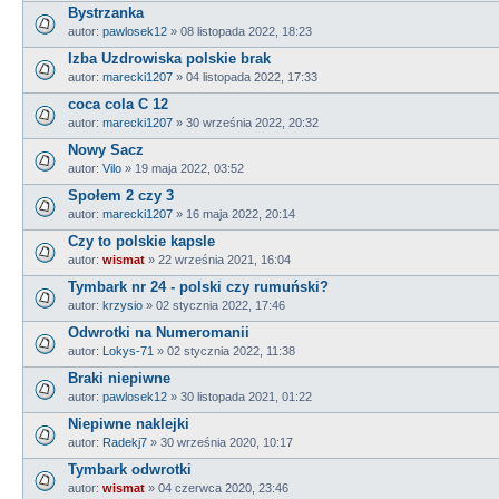
Bystrzanka
autor:
pawlosek12
»
08 listopada 2022, 18:23
Izba Uzdrowiska polskie brak
autor:
marecki1207
»
04 listopada 2022, 17:33
coca cola C 12
autor:
marecki1207
»
30 września 2022, 20:32
Nowy Sacz
autor:
Vilo
»
19 maja 2022, 03:52
Społem 2 czy 3
autor:
marecki1207
»
16 maja 2022, 20:14
Czy to polskie kapsle
autor:
wismat
»
22 września 2021, 16:04
Tymbark nr 24 - polski czy rumuński?
autor:
krzysio
»
02 stycznia 2022, 17:46
Odwrotki na Numeromanii
autor:
Lokys-71
»
02 stycznia 2022, 11:38
Braki niepiwne
autor:
pawlosek12
»
30 listopada 2021, 01:22
Niepiwne naklejki
autor:
Radekj7
»
30 września 2020, 10:17
Tymbark odwrotki
autor:
wismat
»
04 czerwca 2020, 23:46