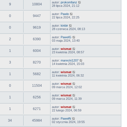
autor:
prokomfanz
9
10804
28 lipca 2024, 21:12
autor:
Pawlo
0
9447
22 lipca 2024, 22:25
autor:
kinbir
0
9619
28 czerwca 2024, 08:13
autor:
PawelG
2
6390
03 maja 2024, 13:40
autor:
wismat
1
6004
23 kwietnia 2024, 08:57
autor:
marecki1207
3
8270
14 kwietnia 2024, 15:03
autor:
wismat
1
5682
11 kwietnia 2024, 06:32
autor:
wismat
0
11504
09 marca 2024, 12:02
autor:
wismat
1
6256
09 marca 2024, 11:39
autor:
wismat
1
6271
22 lutego 2024, 06:59
autor:
PawełN
34
45984
02 stycznia 2024, 19:55