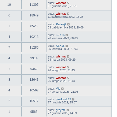
autor:
wismat
10
11305
01 grudnia 2023, 21:21
autor:
wismat
6
18949
11 października 2023, 15:38
autor:
Radekj7
1
8525
03 października 2023, 20:08
autor:
KZK16
4
10213
26 kwietnia 2023, 08:03
autor:
KZK16
7
11286
25 kwietnia 2023, 21:03
autor:
wismat
4
9914
23 marca 2023, 09:29
autor:
wismat
1
9362
26 lutego 2023, 11:43
autor:
wismat
8
12643
26 lutego 2023, 11:43
autor:
Vilo
4
10562
27 stycznia 2023, 21:05
autor:
pawlosek12
2
10517
27 grudnia 2022, 15:37
autor:
grzymc
1
9563
27 grudnia 2022, 14:53