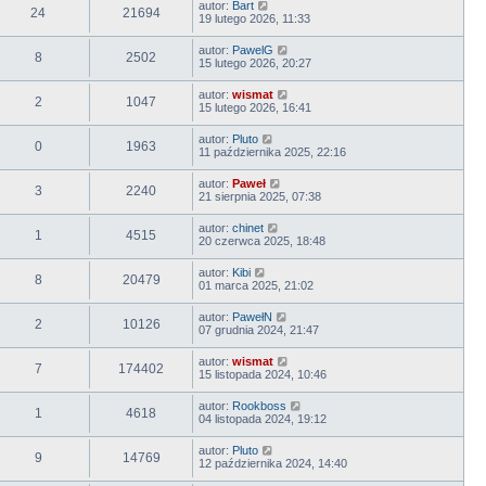
autor:
Bart
24
21694
19 lutego 2026, 11:33
autor:
PawelG
8
2502
15 lutego 2026, 20:27
autor:
wismat
2
1047
15 lutego 2026, 16:41
autor:
Pluto
0
1963
11 października 2025, 22:16
autor:
Paweł
3
2240
21 sierpnia 2025, 07:38
autor:
chinet
1
4515
20 czerwca 2025, 18:48
autor:
Kibi
8
20479
01 marca 2025, 21:02
autor:
PawełN
2
10126
07 grudnia 2024, 21:47
autor:
wismat
7
174402
15 listopada 2024, 10:46
autor:
Rookboss
1
4618
04 listopada 2024, 19:12
autor:
Pluto
9
14769
12 października 2024, 14:40