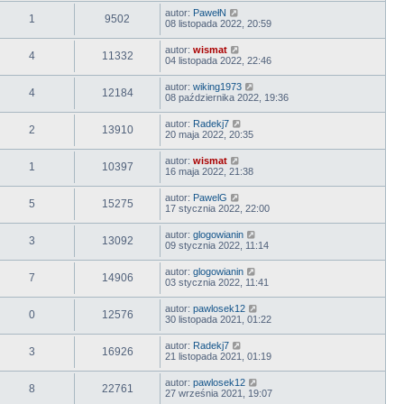
autor:
PawełN
1
9502
08 listopada 2022, 20:59
autor:
wismat
4
11332
04 listopada 2022, 22:46
autor:
wiking1973
4
12184
08 października 2022, 19:36
autor:
Radekj7
2
13910
20 maja 2022, 20:35
autor:
wismat
1
10397
16 maja 2022, 21:38
autor:
PawelG
5
15275
17 stycznia 2022, 22:00
autor:
glogowianin
3
13092
09 stycznia 2022, 11:14
autor:
glogowianin
7
14906
03 stycznia 2022, 11:41
autor:
pawlosek12
0
12576
30 listopada 2021, 01:22
autor:
Radekj7
3
16926
21 listopada 2021, 01:19
autor:
pawlosek12
8
22761
27 września 2021, 19:07