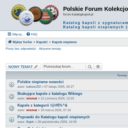
Polskie Forum Kolekcj
forum.katalogkapsli.pl
Katalog kapsli z sygnatura
Katalog kapsli niepiwnych (
Więcej…
FAQ
Wykaz forów
Kapsle!
Kapsle niepiwne
Posty bez odpowiedzi
Aktywne tematy
Szukaj
Wyszukiwanie
NOWY TEMAT
Tematy
Polskie niepiwne nowości
autor:
kaktus292
»
07 lutego 2005, 00:27
Brakujące kapsle z katalogu Wikiego
autor:
wismat
»
12 czerwca 2024, 12:03
Kapsle z kategorii !@#$%^&
autor:
wismat
»
18 marca 2026, 07:16
Poprawki do Katalogu kapsli niepiwnych
autor:
Bajek
»
28 października 2006, 16:59