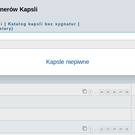
onerów Kapsli
mi
|
Katalog kapsli bez sygnatur
|
stary)
Kapsle niepiwne
 zaawansowane
1
34
35
36
37
38
…
1
22
23
24
25
26
…