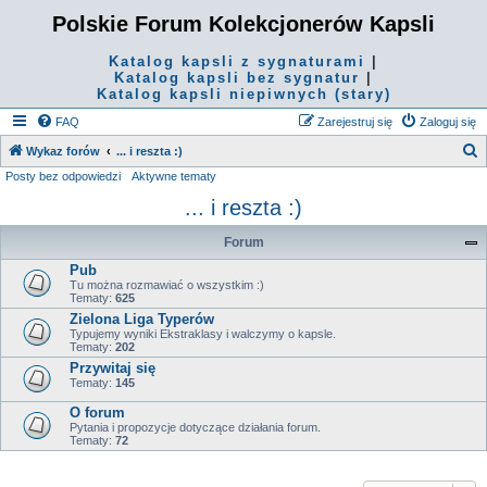
Polskie Forum Kolekcjonerów Kapsli
Katalog kapsli z sygnaturami
|
Katalog kapsli bez sygnatur
|
Katalog kapsli niepiwnych (stary)
FAQ
Zarejestruj się
Zaloguj się
S
Wykaz forów
... i reszta :)
Posty bez odpowiedzi
Aktywne tematy
z
... i reszta :)
u
k
Forum
a
Pub
j
Tu można rozmawiać o wszystkim :)
Tematy:
625
Zielona Liga Typerów
Typujemy wyniki Ekstraklasy i walczymy o kapsle.
Tematy:
202
Przywitaj się
Tematy:
145
O forum
Pytania i propozycje dotyczące działania forum.
Tematy:
72