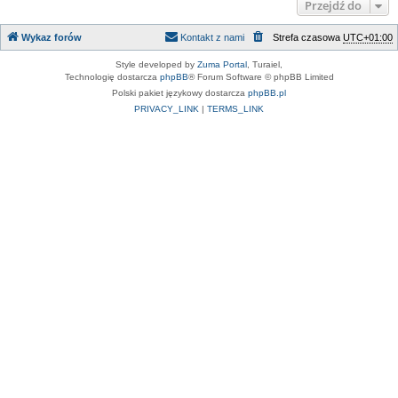
Przejdź do
Wykaz forów
Kontakt z nami
Strefa czasowa
UTC+01:00
Style developed by
Zuma Portal
, Turaiel,
Technologię dostarcza
phpBB
® Forum Software © phpBB Limited
Polski pakiet językowy dostarcza
phpBB.pl
PRIVACY_LINK
|
TERMS_LINK