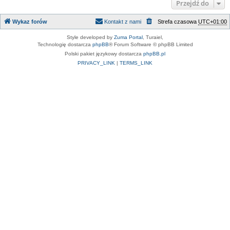
Przejdź do
Wykaz forów
Kontakt z nami
Strefa czasowa
UTC+01:00
Style developed by
Zuma Portal
, Turaiel,
Technologię dostarcza
phpBB
® Forum Software © phpBB Limited
Polski pakiet językowy dostarcza
phpBB.pl
PRIVACY_LINK
|
TERMS_LINK