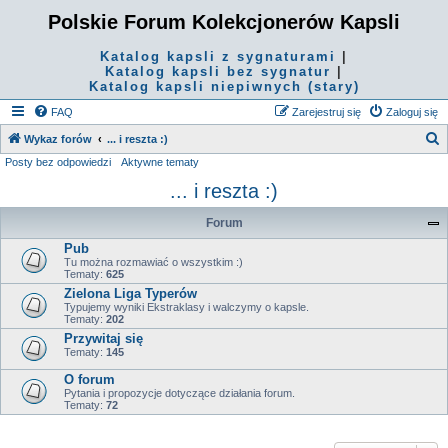
Polskie Forum Kolekcjonerów Kapsli
Katalog kapsli z sygnaturami
|
Katalog kapsli bez sygnatur
|
Katalog kapsli niepiwnych (stary)
FAQ
Zarejestruj się
Zaloguj się
S
Wykaz forów
... i reszta :)
Posty bez odpowiedzi
Aktywne tematy
z
... i reszta :)
u
k
Forum
a
Pub
j
Tu można rozmawiać o wszystkim :)
Tematy:
625
Zielona Liga Typerów
Typujemy wyniki Ekstraklasy i walczymy o kapsle.
Tematy:
202
Przywitaj się
Tematy:
145
O forum
Pytania i propozycje dotyczące działania forum.
Tematy:
72