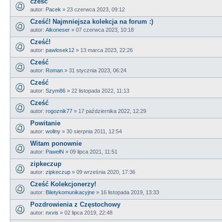
cześć
autor:
Pacek
»
23 czerwca 2023, 09:12
Cześć! Najmniejsza kolekcja na forum :)
autor:
Alkoneser
»
07 czerwca 2023, 10:18
Cześć!
autor:
pawlosek12
»
13 marca 2023, 22:26
Cześć
autor:
Roman
»
31 stycznia 2023, 06:24
Cześć
autor:
Szym86
»
22 listopada 2022, 11:13
Cześć
autor:
rogoznik77
»
17 października 2022, 12:29
Powitanie
autor:
wollny
»
30 sierpnia 2011, 12:54
Witam ponownie
autor:
PawełN
»
09 lipca 2021, 11:51
zipkeczup
autor:
zipkeczup
»
09 września 2020, 17:36
Cześć Kolekcjonerzy!
autor:
Biletykomunikacyjne
»
16 listopada 2019, 13:33
Pozdrowienia z Częstochowy
autor:
nxvis
»
02 lipca 2019, 22:48