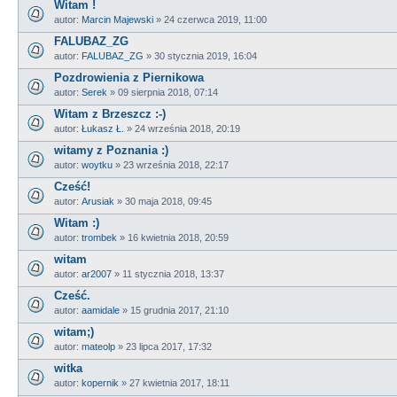
Witam !
autor:
Marcin Majewski
»
24 czerwca 2019, 11:00
FALUBAZ_ZG
autor:
FALUBAZ_ZG
»
30 stycznia 2019, 16:04
Pozdrowienia z Piernikowa
autor:
Serek
»
09 sierpnia 2018, 07:14
Witam z Brzeszcz :-)
autor:
Łukasz Ł.
»
24 września 2018, 20:19
witamy z Poznania :)
autor:
woytku
»
23 września 2018, 22:17
Cześć!
autor:
Arusiak
»
30 maja 2018, 09:45
Witam :)
autor:
trombek
»
16 kwietnia 2018, 20:59
witam
autor:
ar2007
»
11 stycznia 2018, 13:37
Cześć.
autor:
aamidale
»
15 grudnia 2017, 21:10
witam;)
autor:
mateolp
»
23 lipca 2017, 17:32
witka
autor:
kopernik
»
27 kwietnia 2017, 18:11