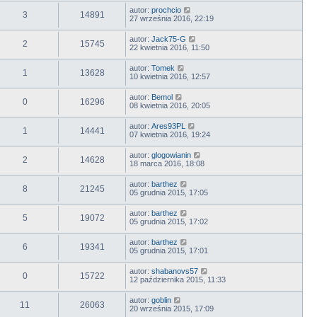
autor:
prochcio
3
14891
27 września 2016, 22:19
autor:
Jack75-G
2
15745
22 kwietnia 2016, 11:50
autor:
Tomek
1
13628
10 kwietnia 2016, 12:57
autor:
Bemol
0
16296
08 kwietnia 2016, 20:05
autor:
Ares93PL
1
14441
07 kwietnia 2016, 19:24
autor:
glogowianin
2
14628
18 marca 2016, 18:08
autor:
barthez
8
21245
05 grudnia 2015, 17:05
autor:
barthez
5
19072
05 grudnia 2015, 17:02
autor:
barthez
6
19341
05 grudnia 2015, 17:01
autor:
shabanovs57
0
15722
12 października 2015, 11:33
autor:
goblin
11
26063
20 września 2015, 17:09