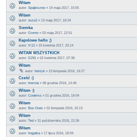
Witam
autor:
Spajktczew
»
19 maja 2017, 15:05
Witam
autor:
oszo2
»
13 maja 2017, 18:34
Siemka
autor:
Gremo
»
03 maja 2017, 22:51
Kapslowe hello ;)
autor:
V-12
»
15 kwietnia 2017, 20:14
WITAM WSZYSTKICH
autor:
DJ91
»
02 kwietnia 2017, 07:38
Witam
autor:
henryk
»
23 listopada 2016, 19:27
Cześć :)
autor:
imersia
»
08 grudnia 2016, 14:46
Witam :)
autor:
Coolerss
»
01 grudnia 2016, 19:04
Witam
autor:
Bos-Owis
»
02 listopada 2016, 16:13
Witam
autor:
Ted
»
31 października 2016, 22:36
Witam
autor:
hogatka
»
17 lipca 2016, 18:59