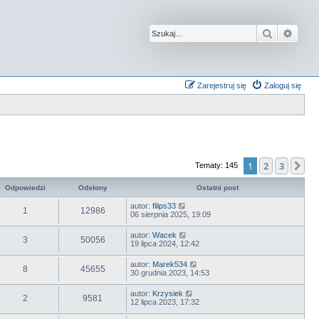
Szukaj
Wysz
Zarejestruj się
Zaloguj się
1
2
3
Na
Tematy: 145
Odpowiedzi
Odsłony
Ostatni post
autor:
filips33
1
12986
06 sierpnia 2025, 19:09
autor:
Wacek
3
50056
19 lipca 2024, 12:42
autor:
Marek534
8
45655
30 grudnia 2023, 14:53
autor:
Krzysiek
2
9581
12 lipca 2023, 17:32