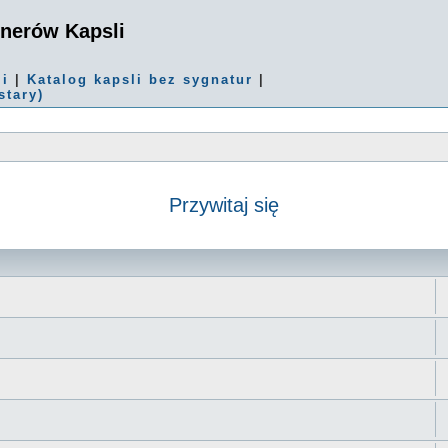
onerów Kapsli
mi
|
Katalog kapsli bez sygnatur
|
stary)
Przywitaj się
 zaawansowane