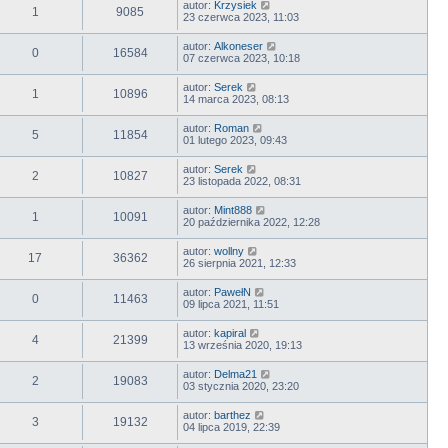
autor:
Krzysiek
1
9085
23 czerwca 2023, 11:03
autor:
Alkoneser
0
16584
07 czerwca 2023, 10:18
autor:
Serek
1
10896
14 marca 2023, 08:13
autor:
Roman
5
11854
01 lutego 2023, 09:43
autor:
Serek
2
10827
23 listopada 2022, 08:31
autor:
Mint888
1
10091
20 października 2022, 12:28
autor:
wollny
17
36362
26 sierpnia 2021, 12:33
autor:
PawełN
0
11463
09 lipca 2021, 11:51
autor:
kapiral
4
21399
13 września 2020, 19:13
autor:
Delma21
2
19083
03 stycznia 2020, 23:20
autor:
barthez
3
19132
04 lipca 2019, 22:39