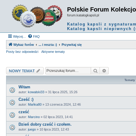
Polskie Forum Kolekcj
forum.katalogkapsli.pl
Katalog kapsli z sygnatura
Katalog kapsli niepiwnych (
Więcej…
FAQ
Wykaz forów
... i reszta :)
Przywitaj się
Posty bez odpowiedzi
Aktywne tematy
Szukaj
Wyszukiwanie
NOWY TEMAT
Tematy
Witam
autor:
kowalski33
»
31 lipca 2025, 15:26
Cześć :)
autor:
Mańka80
»
13 czerwca 2024, 12:46
cześć
autor:
Marcino
»
02 lipca 2023, 14:41
Dzień dobry cześć i czołem.
autor:
juego
»
10 lipca 2023, 12:43