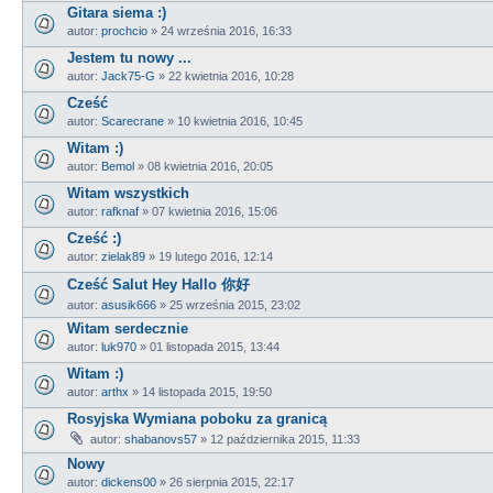
Gitara siema :)
autor:
prochcio
»
24 września 2016, 16:33
Jestem tu nowy ...
autor:
Jack75-G
»
22 kwietnia 2016, 10:28
Cześć
autor:
Scarecrane
»
10 kwietnia 2016, 10:45
Witam :)
autor:
Bemol
»
08 kwietnia 2016, 20:05
Witam wszystkich
autor:
rafknaf
»
07 kwietnia 2016, 15:06
Cześć :)
autor:
zielak89
»
19 lutego 2016, 12:14
Cześć Salut Hey Hallo 你好
autor:
asusik666
»
25 września 2015, 23:02
Witam serdecznie
autor:
luk970
»
01 listopada 2015, 13:44
Witam :)
autor:
arthx
»
14 listopada 2015, 19:50
Rosyjska Wymiana poboku za granicą
autor:
shabanovs57
»
12 października 2015, 11:33
Nowy
autor:
dickens00
»
26 sierpnia 2015, 22:17