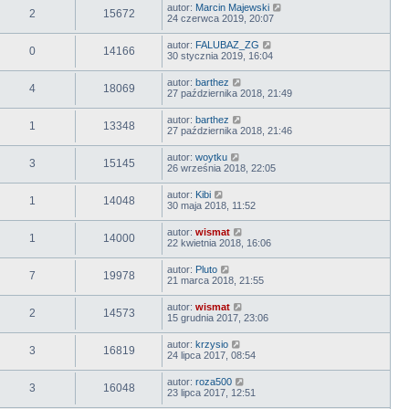
autor:
Marcin Majewski
2
15672
24 czerwca 2019, 20:07
autor:
FALUBAZ_ZG
0
14166
30 stycznia 2019, 16:04
autor:
barthez
4
18069
27 października 2018, 21:49
autor:
barthez
1
13348
27 października 2018, 21:46
autor:
woytku
3
15145
26 września 2018, 22:05
autor:
Kibi
1
14048
30 maja 2018, 11:52
autor:
wismat
1
14000
22 kwietnia 2018, 16:06
autor:
Pluto
7
19978
21 marca 2018, 21:55
autor:
wismat
2
14573
15 grudnia 2017, 23:06
autor:
krzysio
3
16819
24 lipca 2017, 08:54
autor:
roza500
3
16048
23 lipca 2017, 12:51