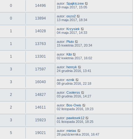
autor:
Spajktczew
0
14496
19 maja 2017, 15:05
autor:
oszo2
0
13894
13 maja 2017, 18:34
autor:
Krzysiek
1
14028
04 maja 2017, 14:33
autor:
Pluto
1
13763
15 kwietnia 2017, 20:34
autor:
Kibi
1
13301
02 kwietnia 2017, 16:02
autor:
henryk
3
17597
24 grudnia 2016, 13:41
autor:
eznik
3
16040
08 grudnia 2016, 22:18
autor:
Coolerss
2
14827
03 grudnia 2016, 14:27
autor:
Bos-Owis
2
14611
02 listopada 2016, 19:23
autor:
pawlosek12
3
15923
01 listopada 2016, 18:25
autor:
mietas
5
19021
28 października 2016, 16:47