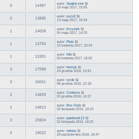
autor:
Spajktczew
0
14497
19 maja 2017, 15:05
autor:
oszo2
0
13895
13 maja 2017, 18:34
autor:
Krzysiek
1
14028
04 maja 2017, 14:33
autor:
Pluto
1
13763
15 kwietnia 2017, 20:34
autor:
Kibi
1
13301
02 kwietnia 2017, 16:02
autor:
henryk
3
17599
24 grudnia 2016, 13:41
autor:
eznik
3
16041
08 grudnia 2016, 22:18
autor:
Coolerss
2
14829
03 grudnia 2016, 14:27
autor:
Bos-Owis
2
14613
02 listopada 2016, 19:23
autor:
pawlosek12
3
15924
01 listopada 2016, 18:25
autor:
mietas
5
19022
28 października 2016, 16:47