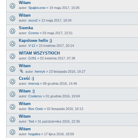
Witam
autor:
Spajktczew
»
19 maja 2017, 15:05
Witam
autor:
oszo2
»
13 maja 2017, 18:34
Siemka
autor:
Gremo
»
03 maja 2017, 22:51
Kapslowe hello ;)
autor:
V-12
»
15 kwietnia 2017, 20:14
WITAM WSZYSTKICH
autor:
DJ91
»
02 kwietnia 2017, 07:38
Witam
autor:
henryk
»
23 listopada 2016, 19:27
Cześć :)
autor:
imersia
»
08 grudnia 2016, 14:46
Witam :)
autor:
Coolerss
»
01 grudnia 2016, 19:04
Witam
autor:
Bos-Owis
»
02 listopada 2016, 16:13
Witam
autor:
Ted
»
31 października 2016, 22:36
Witam
autor:
hogatka
»
17 lipca 2016, 18:59