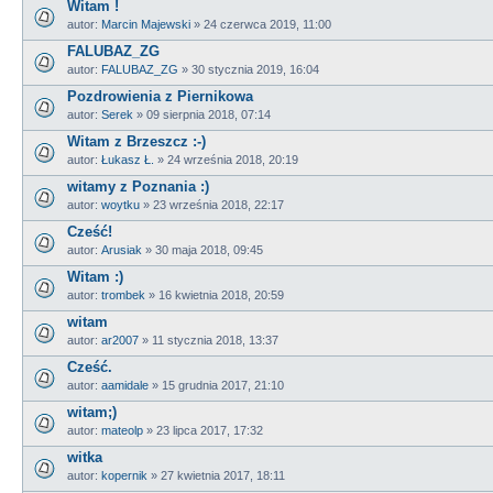
Witam !
autor:
Marcin Majewski
»
24 czerwca 2019, 11:00
FALUBAZ_ZG
autor:
FALUBAZ_ZG
»
30 stycznia 2019, 16:04
Pozdrowienia z Piernikowa
autor:
Serek
»
09 sierpnia 2018, 07:14
Witam z Brzeszcz :-)
autor:
Łukasz Ł.
»
24 września 2018, 20:19
witamy z Poznania :)
autor:
woytku
»
23 września 2018, 22:17
Cześć!
autor:
Arusiak
»
30 maja 2018, 09:45
Witam :)
autor:
trombek
»
16 kwietnia 2018, 20:59
witam
autor:
ar2007
»
11 stycznia 2018, 13:37
Cześć.
autor:
aamidale
»
15 grudnia 2017, 21:10
witam;)
autor:
mateolp
»
23 lipca 2017, 17:32
witka
autor:
kopernik
»
27 kwietnia 2017, 18:11