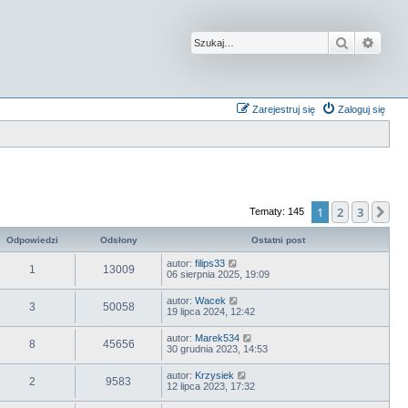
Szukaj
Wysz
Zarejestruj się
Zaloguj się
1
2
3
Na
Tematy: 145
Odpowiedzi
Odsłony
Ostatni post
autor:
filips33
1
13009
06 sierpnia 2025, 19:09
autor:
Wacek
3
50058
19 lipca 2024, 12:42
autor:
Marek534
8
45656
30 grudnia 2023, 14:53
autor:
Krzysiek
2
9583
12 lipca 2023, 17:32