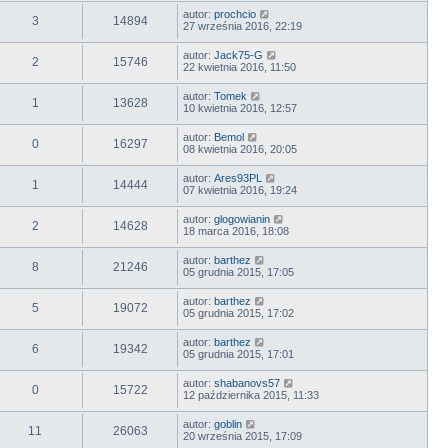
autor:
prochcio
3
14894
27 września 2016, 22:19
autor:
Jack75-G
2
15746
22 kwietnia 2016, 11:50
autor:
Tomek
1
13628
10 kwietnia 2016, 12:57
autor:
Bemol
0
16297
08 kwietnia 2016, 20:05
autor:
Ares93PL
1
14444
07 kwietnia 2016, 19:24
autor:
glogowianin
2
14628
18 marca 2016, 18:08
autor:
barthez
8
21246
05 grudnia 2015, 17:05
autor:
barthez
5
19072
05 grudnia 2015, 17:02
autor:
barthez
6
19342
05 grudnia 2015, 17:01
autor:
shabanovs57
0
15722
12 października 2015, 11:33
autor:
goblin
11
26063
20 września 2015, 17:09