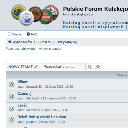
Polskie Forum Kolekcj
forum.katalogkapsli.pl
Katalog kapsli z sygnatura
Katalog kapsli niepiwnych (
Więcej…
FAQ
Wykaz forów
... i reszta :)
Przywitaj się
Posty bez odpowiedzi
Aktywne tematy
Szukaj
Wyszukiwanie
NOWY TEMAT
Tematy
Witam
autor:
kowalski33
»
31 lipca 2025, 15:26
Cześć :)
autor:
Mańka80
»
13 czerwca 2024, 12:46
cześć
autor:
Marcino
»
02 lipca 2023, 14:41
Dzień dobry cześć i czołem.
autor:
juego
»
10 lipca 2023, 12:43