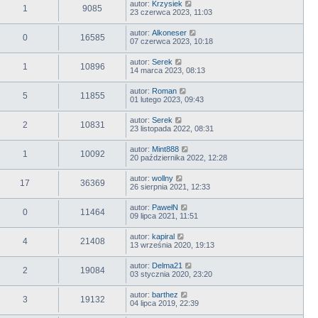
autor:
Krzysiek
1
9085
23 czerwca 2023, 11:03
autor:
Alkoneser
0
16585
07 czerwca 2023, 10:18
autor:
Serek
1
10896
14 marca 2023, 08:13
autor:
Roman
5
11855
01 lutego 2023, 09:43
autor:
Serek
2
10831
23 listopada 2022, 08:31
autor:
Mint888
1
10092
20 października 2022, 12:28
autor:
wollny
17
36369
26 sierpnia 2021, 12:33
autor:
PawełN
0
11464
09 lipca 2021, 11:51
autor:
kapiral
4
21408
13 września 2020, 19:13
autor:
Delma21
2
19084
03 stycznia 2020, 23:20
autor:
barthez
3
19132
04 lipca 2019, 22:39