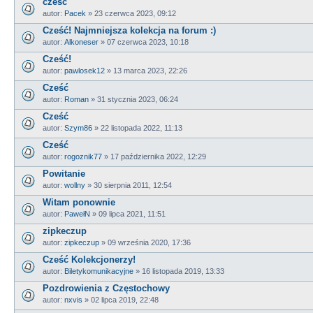
cześć
autor:
Pacek
»
23 czerwca 2023, 09:12
Cześć! Najmniejsza kolekcja na forum :)
autor:
Alkoneser
»
07 czerwca 2023, 10:18
Cześć!
autor:
pawlosek12
»
13 marca 2023, 22:26
Cześć
autor:
Roman
»
31 stycznia 2023, 06:24
Cześć
autor:
Szym86
»
22 listopada 2022, 11:13
Cześć
autor:
rogoznik77
»
17 października 2022, 12:29
Powitanie
autor:
wollny
»
30 sierpnia 2011, 12:54
Witam ponownie
autor:
PawełN
»
09 lipca 2021, 11:51
zipkeczup
autor:
zipkeczup
»
09 września 2020, 17:36
Cześć Kolekcjonerzy!
autor:
Biletykomunikacyjne
»
16 listopada 2019, 13:33
Pozdrowienia z Częstochowy
autor:
nxvis
»
02 lipca 2019, 22:48