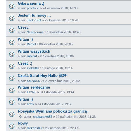
Gitara siema :)
autor:
prochcio
»
24 września 2016, 16:33
Jestem tu nowy ...
autor:
Jack75-G
»
22 kwietnia 2016, 10:28
Cześć
autor:
Scarecrane
»
10 kwietnia 2016, 10:45
Witam :)
autor:
Bemol
»
08 kwietnia 2016, 20:05
Witam wszystkich
autor:
rafknaf
»
07 kwietnia 2016, 15:06
Cześć :)
autor:
zielak89
»
19 lutego 2016, 12:14
Cześć Salut Hey Hallo 你好
autor:
asusik666
»
25 września 2015, 23:02
Witam serdecznie
autor:
luk970
»
01 listopada 2015, 13:44
Witam :)
autor:
arthx
»
14 listopada 2015, 19:50
Rosyjska Wymiana poboku za granicą
autor:
shabanovs57
»
12 października 2015, 11:33
Nowy
autor:
dickens00
»
26 sierpnia 2015, 22:17