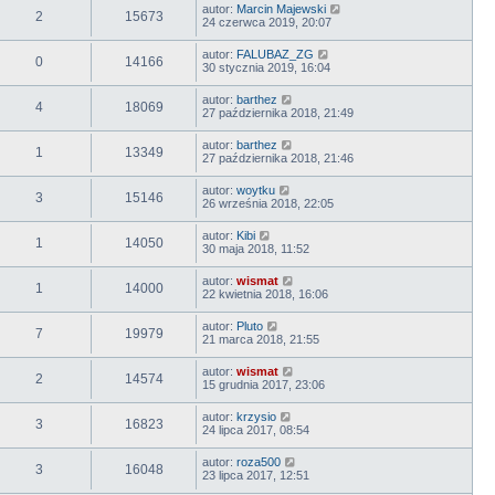
autor:
Marcin Majewski
2
15673
24 czerwca 2019, 20:07
autor:
FALUBAZ_ZG
0
14166
30 stycznia 2019, 16:04
autor:
barthez
4
18069
27 października 2018, 21:49
autor:
barthez
1
13349
27 października 2018, 21:46
autor:
woytku
3
15146
26 września 2018, 22:05
autor:
Kibi
1
14050
30 maja 2018, 11:52
autor:
wismat
1
14000
22 kwietnia 2018, 16:06
autor:
Pluto
7
19979
21 marca 2018, 21:55
autor:
wismat
2
14574
15 grudnia 2017, 23:06
autor:
krzysio
3
16823
24 lipca 2017, 08:54
autor:
roza500
3
16048
23 lipca 2017, 12:51