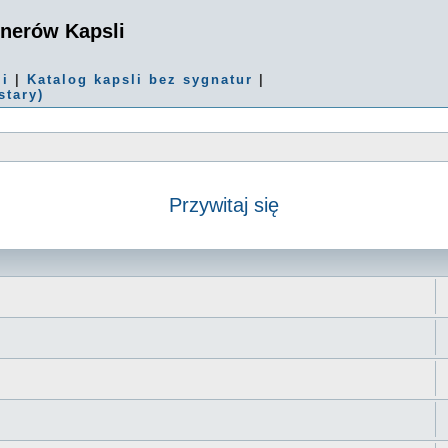
onerów Kapsli
mi
|
Katalog kapsli bez sygnatur
|
stary)
Przywitaj się
 zaawansowane