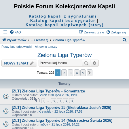
Polskie Forum Kolekcjonerów Kapsli
Katalog kapsli z sygnaturami
|
Katalog kapsli bez sygnatur
|
Katalog kapsli niepiwnych (stary)
FAQ
Zarejestruj się
Zaloguj się
S
Wykaz forów
... i reszta :)
Zielona Liga Typerów
Posty bez odpowiedzi
Aktywne tematy
z
Zielona Liga Typerów
u
k
Szukaj
Wyszukiwanie z
NOWY TEMAT
a
1
2
3
4
5
Następna
Tematy: 202
j
Tematy
[ZLT] Zielona Liga Typerów - Komentarze
Ostatni post autor:
Serek
«
30 lipca 2026, 19:00
Odpowiedzi:
383
1
10
11
12
13
…
[ZLT] Zielona Liga Typerów 35 (Ekstraklasa Jesień 2026)
Ostatni post autor:
Krzysiek
«
22 lipca 2026, 17:52
Odpowiedzi:
8
[ZLT] Zielona Liga Typerów 34 (Mistrzostwa Świata 2026)
Ostatni post autor:
mu0dy
«
21 lipca 2026, 14:22
Odpowiedzi:
15