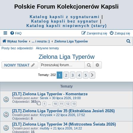
Polskie Forum Kolekcjonerów Kapsli
Katalog kapsli z sygnaturami
|
Katalog kapsli bez sygnatur
|
Katalog kapsli niepiwnych (stary)
FAQ
Zarejestruj się
Zaloguj się
S
Wykaz forów
... i reszta :)
Zielona Liga Typerów
Posty bez odpowiedzi
Aktywne tematy
z
Zielona Liga Typerów
u
k
Szukaj
Wyszukiwanie z
NOWY TEMAT
a
1
2
3
4
5
Następna
Tematy: 202
j
Tematy
[ZLT] Zielona Liga Typerów - Komentarze
Ostatni post autor:
Serek
«
30 lipca 2026, 19:00
Odpowiedzi:
383
1
10
11
12
13
…
[ZLT] Zielona Liga Typerów 35 (Ekstraklasa Jesień 2026)
Ostatni post autor:
Krzysiek
«
22 lipca 2026, 17:52
Odpowiedzi:
8
[ZLT] Zielona Liga Typerów 34 (Mistrzostwa Świata 2026)
Ostatni post autor:
mu0dy
«
21 lipca 2026, 14:22
Odpowiedzi:
15