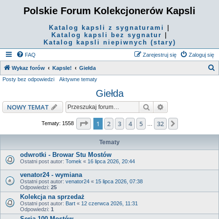
Polskie Forum Kolekcjonerów Kapsli
Katalog kapsli z sygnaturami
|
Katalog kapsli bez sygnatur
|
Katalog kapsli niepiwnych (stary)
FAQ
Zarejestruj się
Zaloguj się
S
Wykaz forów
Kapsle!
Giełda
Posty bez odpowiedzi
Aktywne tematy
z
Giełda
u
k
Szukaj
Wyszukiwanie z
NOWY TEMAT
a
Strona
1
z
32
1
2
3
4
5
32
Następna
Tematy: 1558
…
j
Tematy
odwrotki - Browar Stu Mostów
Ostatni post autor:
Tomek
«
16 lipca 2026, 20:44
venator24 - wymiana
Ostatni post autor:
venator24
«
15 lipca 2026, 07:38
Odpowiedzi:
25
Kolekcja na sprzedaż
Ostatni post autor:
Bart
«
12 czerwca 2026, 11:31
Odpowiedzi:
1
Seria 100 Mostów