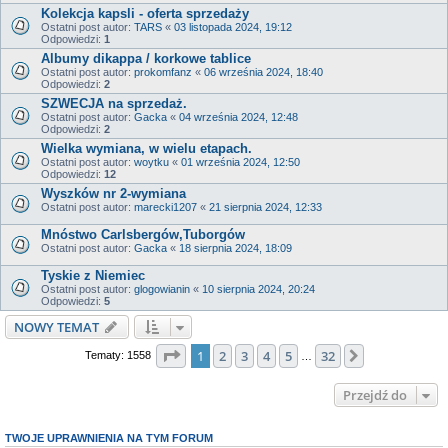
Kolekcja kapsli - oferta sprzedaży
Ostatni post autor:
TARS
«
03 listopada 2024, 19:12
Odpowiedzi:
1
Albumy dikappa / korkowe tablice
Ostatni post autor:
prokomfanz
«
06 września 2024, 18:40
Odpowiedzi:
2
SZWECJA na sprzedaż.
Ostatni post autor:
Gacka
«
04 września 2024, 12:48
Odpowiedzi:
2
Wielka wymiana, w wielu etapach.
Ostatni post autor:
woytku
«
01 września 2024, 12:50
Odpowiedzi:
12
Wyszków nr 2-wymiana
Ostatni post autor:
marecki1207
«
21 sierpnia 2024, 12:33
Mnóstwo Carlsbergów,Tuborgów
Ostatni post autor:
Gacka
«
18 sierpnia 2024, 18:09
Tyskie z Niemiec
Ostatni post autor:
glogowianin
«
10 sierpnia 2024, 20:24
Odpowiedzi:
5
NOWY TEMAT
Strona
1
z
32
1
2
3
4
5
32
Następna
Tematy: 1558
…
Przejdź do
TWOJE UPRAWNIENIA NA TYM FORUM