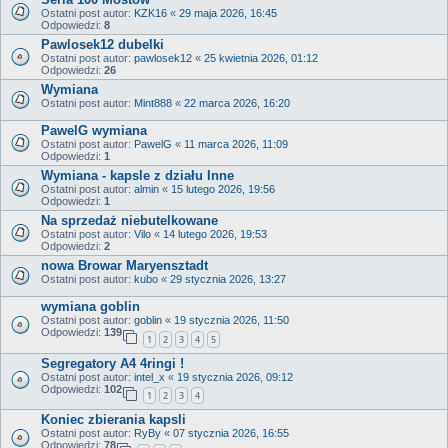
Ostatni post autor:
KZK16
«
29 maja 2026, 16:45
Odpowiedzi:
8
Pawlosek12 dubelki
Ostatni post autor:
pawlosek12
«
25 kwietnia 2026, 01:12
Odpowiedzi:
26
Wymiana
Ostatni post autor:
Mint888
«
22 marca 2026, 16:20
PawelG wymiana
Ostatni post autor:
PawelG
«
11 marca 2026, 11:09
Odpowiedzi:
1
Wymiana - kapsle z działu Inne
Ostatni post autor:
almin
«
15 lutego 2026, 19:56
Odpowiedzi:
1
Na sprzedaż niebutelkowane
Ostatni post autor:
Vilo
«
14 lutego 2026, 19:53
Odpowiedzi:
2
nowa Browar Maryensztadt
Ostatni post autor:
kubo
«
29 stycznia 2026, 13:27
wymiana goblin
Ostatni post autor:
goblin
«
19 stycznia 2026, 11:50
Odpowiedzi:
139
1
2
3
4
5
Segregatory A4 4ringi !
Ostatni post autor:
intel_x
«
19 stycznia 2026, 09:12
Odpowiedzi:
102
1
2
3
4
Koniec zbierania kapsli
Ostatni post autor:
RyBy
«
07 stycznia 2026, 16:55
Odpowiedzi:
78