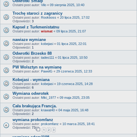
Odwrotki Smaqi
Ostatni post autor:
Vilo
«
09 sierpnia 2025, 10:40
Trochę staroci z zagranicy
Ostatni post autor:
Rookboss
«
20 lipca 2025, 17:02
Odpowiedzi:
3
Kapsel z Turkmenistatnu
Ostatni post autor:
wismat
«
09 lipca 2025, 21:07
nawiaze wymiane
Ostatni post autor:
kobejasi
«
01 lipca 2025, 22:01
Odpowiedzi:
1
Odwrotki Brzesko 88
Ostatni post autor:
tadeo111
«
01 lipca 2025, 10:50
Odpowiedzi:
2
PW Wolsztyn na wymianę
Ostatni post autor:
PawelG
«
29 czerwca 2025, 12:33
Kobejasi - wymiana
Ostatni post autor:
kobejasi
«
19 czerwca 2025, 14:28
Odpowiedzi:
6
Wymiana odwrotek
Ostatni post autor:
Miki_1977
«
09 maja 2025, 23:05
Cała brakująca Francja.
Ostatni post autor:
krawat40
«
04 maja 2025, 16:48
Odpowiedzi:
2
wymiana prokomfanz
Ostatni post autor:
prokomfanz
«
10 marca 2025, 18:41
Odpowiedzi:
73
1
2
3