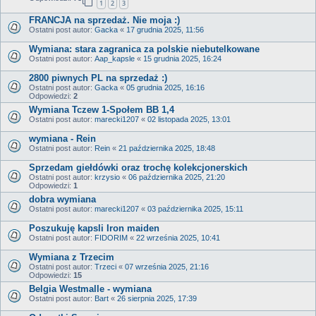
1
2
3
FRANCJA na sprzedaż. Nie moja :)
Ostatni post autor:
Gacka
«
17 grudnia 2025, 11:56
Wymiana: stara zagranica za polskie niebutelkowane
Ostatni post autor:
Aap_kapsle
«
15 grudnia 2025, 16:24
2800 piwnych PL na sprzedaż :)
Ostatni post autor:
Gacka
«
05 grudnia 2025, 16:16
Odpowiedzi:
2
Wymiana Tczew 1-Społem BB 1,4
Ostatni post autor:
marecki1207
«
02 listopada 2025, 13:01
wymiana - Rein
Ostatni post autor:
Rein
«
21 października 2025, 18:48
Sprzedam giełdówki oraz trochę kolekcjonerskich
Ostatni post autor:
krzysio
«
06 października 2025, 21:20
Odpowiedzi:
1
dobra wymiana
Ostatni post autor:
marecki1207
«
03 października 2025, 15:11
Poszukuję kapsli Iron maiden
Ostatni post autor:
FIDORIM
«
22 września 2025, 10:41
Wymiana z Trzecim
Ostatni post autor:
Trzeci
«
07 września 2025, 21:16
Odpowiedzi:
15
Belgia Westmalle - wymiana
Ostatni post autor:
Bart
«
26 sierpnia 2025, 17:39