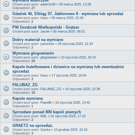
wymiana adam1108
Ostatni post autor:
adam1108
«
09 marca 2025, 13:28
Odpowiedzi:
27
Gdańsk 46, Elbląg 57, Jabłonowo 8 - wymiana lub sprzedaż
Ostatni post autor:
Irass
«
06 marca 2025, 22:40
Odpowiedzi:
2
PW Grodzisk Wielkopolski - Gratzer
Ostatni post autor:
Jacek
«
05 marca 2025, 09:21
Dobry materiał na wymiane
Ostatni post autor:
yareckee
«
29 stycznia 2025, 21:33
Odpowiedzi:
2
Wymiana glogowianin
Ostatni post autor:
glogowianin
«
23 stycznia 2025, 20:10
Odpowiedzi:
28
Kapsle butelkowane i dziewice na wymianę lub ewentualnie
sprzedaż
Ostatni post autor:
Irass
«
17 stycznia 2025, 16:54
Odpowiedzi:
3
FALUBAZ_ZG
Ostatni post autor:
FALUBAZ_ZG
«
16 stycznia 2025, 12:38
Odpowiedzi:
18
Kapsle wymiana
Ostatni post autor:
PawełN
«
10 stycznia 2025, 13:42
Odpowiedzi:
1
Sprzedam ponad 800 kapsli piwnych
Ostatni post autor:
KML
«
01 stycznia 2025, 17:10
Odpowiedzi:
2
GRAETZ na sprzedaż.
Ostatni post autor:
Gacka
«
13 grudnia 2024, 15:16
Odpowiedzi:
3