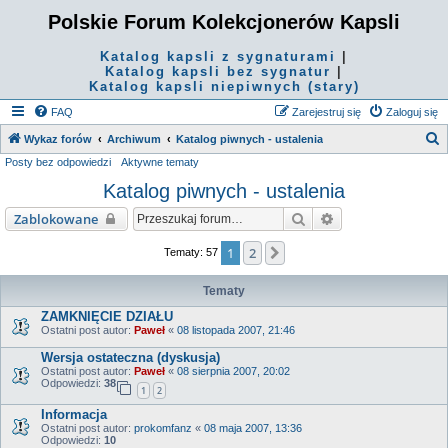
Polskie Forum Kolekcjonerów Kapsli
Katalog kapsli z sygnaturami
|
Katalog kapsli bez sygnatur
|
Katalog kapsli niepiwnych (stary)
FAQ
Zarejestruj się
Zaloguj się
S
Wykaz forów
Archiwum
Katalog piwnych - ustalenia
Posty bez odpowiedzi
Aktywne tematy
z
Katalog piwnych - ustalenia
u
k
Szukaj
Wyszukiwanie za
Zablokowane
a
1
2
Następna
Tematy: 57
j
Tematy
ZAMKNIĘCIE DZIAŁU
Ostatni post autor:
Paweł
«
08 listopada 2007, 21:46
Wersja ostateczna (dyskusja)
Ostatni post autor:
Paweł
«
08 sierpnia 2007, 20:02
Odpowiedzi:
38
1
2
Informacja
Ostatni post autor:
prokomfanz
«
08 maja 2007, 13:36
Odpowiedzi:
10