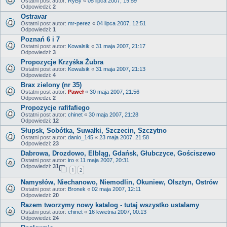
Ostatni post autor:
RyBy
«
05 lipca 2007, 19:59
Odpowiedzi:
2
Ostravar
Ostatni post autor:
mr-perez
«
04 lipca 2007, 12:51
Odpowiedzi:
1
Poznań 6 i 7
Ostatni post autor:
Kowalsik
«
31 maja 2007, 21:17
Odpowiedzi:
3
Propozycje Krzyśka Żubra
Ostatni post autor:
Kowalsik
«
31 maja 2007, 21:13
Odpowiedzi:
4
Brax zielony (nr 35)
Ostatni post autor:
Paweł
«
30 maja 2007, 21:56
Odpowiedzi:
2
Propozycje rafifafiego
Ostatni post autor:
chinet
«
30 maja 2007, 21:28
Odpowiedzi:
12
Słupsk, Sobótka, Suwałki, Szczecin, Szczytno
Ostatni post autor:
danio_145
«
23 maja 2007, 21:58
Odpowiedzi:
23
Dabrowa, Drozdowo, Elbląg, Gdańsk, Głubczyce, Gościszewo
Ostatni post autor:
iro
«
11 maja 2007, 20:31
Odpowiedzi:
31
1
2
Namysłów, Niechanowo, Niemodlin, Okuniew, Olsztyn, Ostrów
Ostatni post autor:
Bronek
«
02 maja 2007, 12:11
Odpowiedzi:
20
Razem tworzymy nowy katalog - tutaj wszystko ustalamy
Ostatni post autor:
chinet
«
16 kwietnia 2007, 00:13
Odpowiedzi:
24