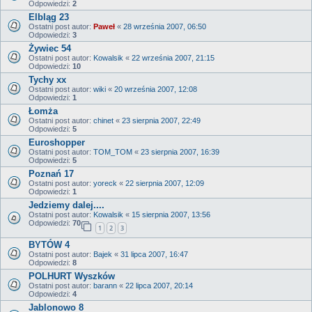
Odpowiedzi:
2
Elbląg 23
Ostatni post autor:
Paweł
«
28 września 2007, 06:50
Odpowiedzi:
3
Żywiec 54
Ostatni post autor:
Kowalsik
«
22 września 2007, 21:15
Odpowiedzi:
10
Tychy xx
Ostatni post autor:
wiki
«
20 września 2007, 12:08
Odpowiedzi:
1
Łomża
Ostatni post autor:
chinet
«
23 sierpnia 2007, 22:49
Odpowiedzi:
5
Euroshopper
Ostatni post autor:
TOM_TOM
«
23 sierpnia 2007, 16:39
Odpowiedzi:
5
Poznań 17
Ostatni post autor:
yoreck
«
22 sierpnia 2007, 12:09
Odpowiedzi:
1
Jedziemy dalej....
Ostatni post autor:
Kowalsik
«
15 sierpnia 2007, 13:56
Odpowiedzi:
70
1
2
3
BYTÓW 4
Ostatni post autor:
Bajek
«
31 lipca 2007, 16:47
Odpowiedzi:
8
POLHURT Wyszków
Ostatni post autor:
barann
«
22 lipca 2007, 20:14
Odpowiedzi:
4
Jablonowo 8