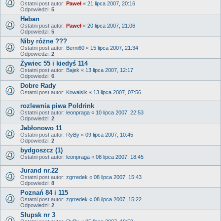
Ostatni post autor:
Paweł
«
21 lipca 2007, 20:16
Odpowiedzi:
5
Heban
Ostatni post autor:
Paweł
«
20 lipca 2007, 21:06
Odpowiedzi:
5
Niby różne ???
Ostatni post autor:
Berni60
«
15 lipca 2007, 21:34
Odpowiedzi:
2
Żywiec 55 i kiedyś 114
Ostatni post autor:
Bajek
«
13 lipca 2007, 12:17
Odpowiedzi:
6
Dobre Rady
Ostatni post autor:
Kowalsik
«
13 lipca 2007, 07:56
rozlewnia piwa Poldrink
Ostatni post autor:
leonpraga
«
10 lipca 2007, 22:53
Odpowiedzi:
2
Jabłonowo 11
Ostatni post autor:
RyBy
«
09 lipca 2007, 10:45
Odpowiedzi:
2
bydgoszcz (1)
Ostatni post autor:
leonpraga
«
08 lipca 2007, 18:45
Jurand nr.22
Ostatni post autor:
zgrredek
«
08 lipca 2007, 15:43
Odpowiedzi:
8
Poznań 84 i 115
Ostatni post autor:
zgrredek
«
08 lipca 2007, 15:22
Odpowiedzi:
2
Słupsk nr 3