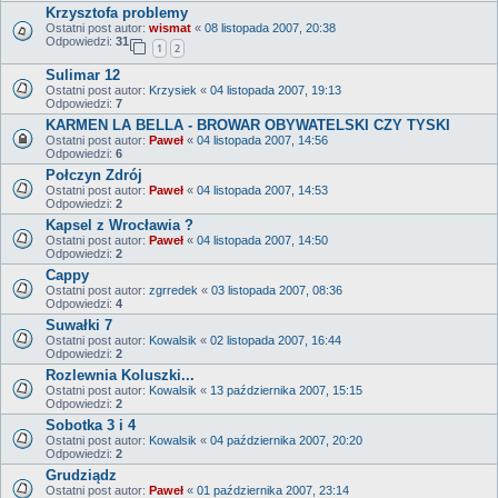
Krzysztofa problemy
Ostatni post autor:
wismat
«
08 listopada 2007, 20:38
Odpowiedzi:
31
1
2
Sulimar 12
Ostatni post autor:
Krzysiek
«
04 listopada 2007, 19:13
Odpowiedzi:
7
KARMEN LA BELLA - BROWAR OBYWATELSKI CZY TYSKI
Ostatni post autor:
Paweł
«
04 listopada 2007, 14:56
Odpowiedzi:
6
Połczyn Zdrój
Ostatni post autor:
Paweł
«
04 listopada 2007, 14:53
Odpowiedzi:
2
Kapsel z Wrocławia ?
Ostatni post autor:
Paweł
«
04 listopada 2007, 14:50
Odpowiedzi:
2
Cappy
Ostatni post autor:
zgrredek
«
03 listopada 2007, 08:36
Odpowiedzi:
4
Suwałki 7
Ostatni post autor:
Kowalsik
«
02 listopada 2007, 16:44
Odpowiedzi:
2
Rozlewnia Koluszki...
Ostatni post autor:
Kowalsik
«
13 października 2007, 15:15
Odpowiedzi:
2
Sobotka 3 i 4
Ostatni post autor:
Kowalsik
«
04 października 2007, 20:20
Odpowiedzi:
2
Grudziądz
Ostatni post autor:
Paweł
«
01 października 2007, 23:14