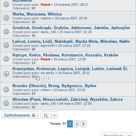
Rozlewnie
Ostatni post autor:
Paweł
«
14 kwietnia 2007, 08:27
Odpowiedzi:
20
Warka, Warszawa, Witnica
Ostatni post autor:
raberts
«
25 marca 2007, 20:34
Odpowiedzi:
18
Grodzisk, Grudziądz, Grybów, Jabłonowo, Jatutów, Jędrzejów
Ostatni post autor:
danio_145
«
25 marca 2007, 01:26
Odpowiedzi:
16
Łańcut, Łomża, Łódź, Małobądź, Męcka Wola, Miłosław, Nakło
Ostatni post autor:
bayron34
«
22 marca 2007, 17:16
Odpowiedzi:
20
Kętrzyn, Kielce, Kłodawa, Konstancin, Koszalin, Kraków
Ostatni post autor:
Paweł
«
20 marca 2007, 12:08
Odpowiedzi:
13
Krasnystaw, Krotoszyn, Legnica, Leżajsk, Lublin, Lwówek Śl.
Ostatni post autor:
mr-perez
«
18 marca 2007, 16:11
Odpowiedzi:
32
1
2
Brzesko (Okocim), Brzeg, Bydgoszcz, Bytów
Ostatni post autor:
chinet
«
13 marca 2007, 23:20
Odpowiedzi:
23
Wrocław (Piast, Mieszczański, Zakrzów), Wyszków, Zabrze
Ostatni post autor:
danio_145
«
04 marca 2007, 22:56
Odpowiedzi:
15
Zablokowane
1
2
Następna
Tematy: 57
Przejdź do