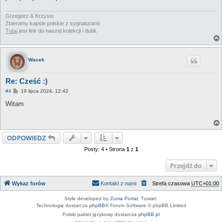
Grzegorz & Krzysio
Zbieramy kapsle polskie z sygnaturami
Tutaj
jest link do naszej kolekcji i dubli.
Wacek
Re: Cześć :)
P
#4
19 lipca 2024, 12:42
o
s
Witam
t
ODPOWIEDZ
Posty: 4 • Strona
1
z
1
Przejdź do
Wykaz forów
Kontakt z nami
Strefa czasowa
UTC+01:00
Style developed by
Zuma Portal
, Turaiel,
Technologię dostarcza
phpBB
® Forum Software © phpBB Limited
Polski pakiet językowy dostarcza
phpBB.pl