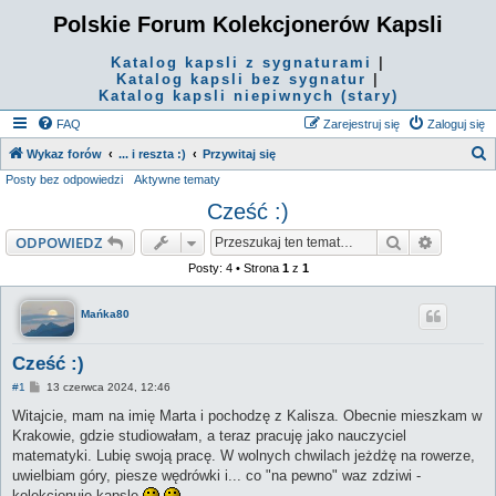
Polskie Forum Kolekcjonerów Kapsli
Katalog kapsli z sygnaturami
|
Katalog kapsli bez sygnatur
|
Katalog kapsli niepiwnych (stary)
FAQ
Zarejestruj się
Zaloguj się
S
Wykaz forów
... i reszta :)
Przywitaj się
Posty bez odpowiedzi
Aktywne tematy
z
Cześć :)
u
k
Szukaj
Wyszuki
ODPOWIEDZ
a
Posty: 4 • Strona
1
z
1
j
Mańka80
Cześć :)
P
#1
13 czerwca 2024, 12:46
o
s
Witajcie, mam na imię Marta i pochodzę z Kalisza. Obecnie mieszkam w
t
Krakowie, gdzie studiowałam, a teraz pracuję jako nauczyciel
matematyki. Lubię swoją pracę. W wolnych chwilach jeżdżę na rowerze,
uwielbiam góry, piesze wędrówki i... co "na pewno" waz zdziwi -
kolekcjonuję kapsle