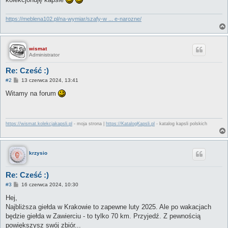
https://meblena102.pl/na-wymiar/szafy-w ... e-narozne/
wismat
Administrator
Re: Cześć :)
P
#2
13 czerwca 2024, 13:41
o
s
Witamy na forum
t
https://wismat.kolekcjakapsli.pl
- moja strona |
https://KatalogKapsli.pl
- katalog kapsli polskich
krzysio
Re: Cześć :)
P
#3
16 czerwca 2024, 10:30
o
s
Hej,
t
Najbliższa giełda w Krakowie to zapewne luty 2025. Ale po wakacjach
będzie giełda w Zawierciu - to tylko 70 km. Przyjedź. Z pewnością
powiększysz swój zbiór...