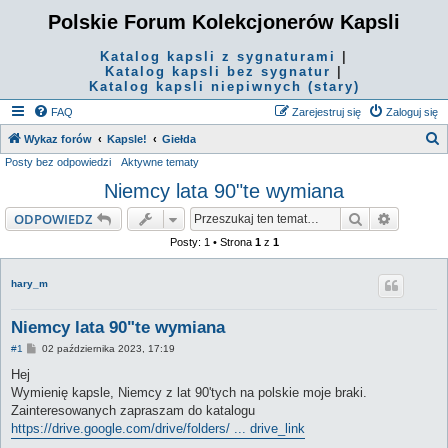
Polskie Forum Kolekcjonerów Kapsli
Katalog kapsli z sygnaturami
|
Katalog kapsli bez sygnatur
|
Katalog kapsli niepiwnych (stary)
FAQ
Zarejestruj się
Zaloguj się
S
Wykaz forów
Kapsle!
Giełda
Posty bez odpowiedzi
Aktywne tematy
z
Niemcy lata 90"te wymiana
u
k
Szukaj
Wyszuki
ODPOWIEDZ
a
Posty: 1 • Strona
1
z
1
j
hary_m
Niemcy lata 90"te wymiana
P
#1
02 października 2023, 17:19
o
s
Hej
t
Wymienię kapsle, Niemcy z lat 90'tych na polskie moje braki.
Zainteresowanych zapraszam do katalogu
https://drive.google.com/drive/folders/ ... drive_link