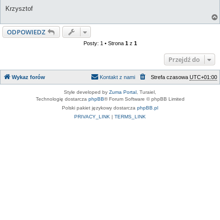
Krzysztof
ODPOWIEDZ
Posty: 1 • Strona
1
z
1
Przejdź do
Wykaz forów
Kontakt z nami
Strefa czasowa
UTC+01:00
Style developed by
Zuma Portal
, Turaiel,
Technologię dostarcza
phpBB
® Forum Software © phpBB Limited
Polski pakiet językowy dostarcza
phpBB.pl
PRIVACY_LINK
|
TERMS_LINK