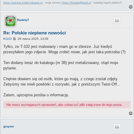
https://wismat.kolekcjakapsli.pl
- moja strona |
https://KatalogKapsli.pl
- katalog kapsli polskich
Radekj7
Re: Polskie niepiwne nowości
P
#1102
26 marca 2025, 13:06
o
s
Tylko, że T-102 jest malowany i mam go w zbiorze. Już kiedyś
t
przesyłałem jego zdjecie. Mogę zrobić nowe, jak jest taka potrzeba (?)
Ten dodany teraz do katalogu (nr 38) jest metalizowany, stąd moje
pytanie.
Chętnie dowiem się od osób, które go mają, z czego został zdjęty.
Żebyśmy nie mieli powtórki z rozrywki, jak z poniższym Twist-Off...
Zatem, uprzejma prośba o informację.
Nie masz wymaganych uprawnień, aby zobaczyć pliki załączone do tego posta.
grzymc