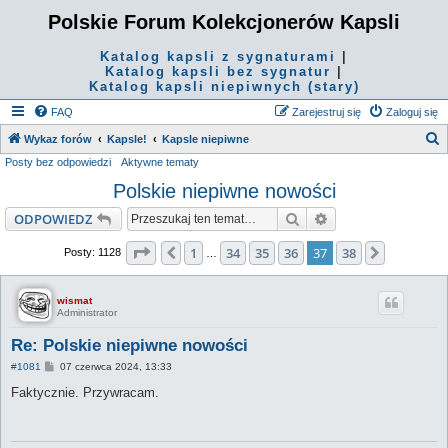
Polskie Forum Kolekcjonerów Kapsli
Katalog kapsli z sygnaturami
|
Katalog kapsli bez sygnatur
|
Katalog kapsli niepiwnych (stary)
FAQ
Zarejestruj się
Zaloguj się
S
Wykaz forów
Kapsle!
Kapsle niepiwne
Posty bez odpowiedzi
Aktywne tematy
z
Polskie niepiwne nowości
u
k
Szukaj
Wyszukiwanie za
ODPOWIEDZ
a
Strona
37
z
38
1
34
35
36
37
38
Poprzednia
Następna
Posty: 1128
…
j
wismat
Administrator
Re: Polskie niepiwne nowości
P
#1081
07 czerwca 2024, 13:33
o
s
Faktycznie. Przywracam.
t