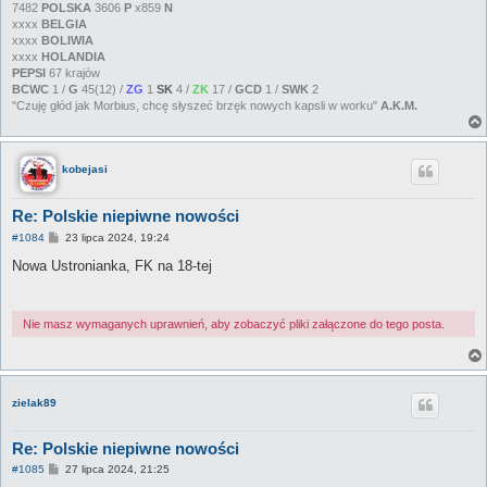
7482
POLSKA
3606
P
x859
N
xxxx
BELGIA
xxxx
BOLIWIA
xxxx
HOLANDIA
PEPSI
67 krajów
BCWC
1 /
G
45(12) /
ZG
1
SK
4 /
ZK
17 /
GCD
1 /
SWK
2
"Czuję głód jak Morbius, chcę słyszeć brzęk nowych kapsli w worku"
A.K.M.
kobejasi
Re: Polskie niepiwne nowości
P
#1084
23 lipca 2024, 19:24
o
s
Nowa Ustronianka, FK na 18-tej
t
Nie masz wymaganych uprawnień, aby zobaczyć pliki załączone do tego posta.
zielak89
Re: Polskie niepiwne nowości
P
#1085
27 lipca 2024, 21:25
o