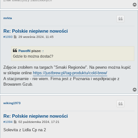
mrkta
Re: Polskie niepiwne nowości
P
#1093
29 września 2024, 11:45
o
s
t
PawełN
pisze:
↑
Gdzie to można dostać?
Zdjęcie zrobiłem na targach "Smaki Regionów". Na pewno można kupić
w sklepie online
https://justbrew.pl/tag-produktu/cold-brew/
A stacjonarnie - nie wiem. Firma jest z Poznania i współpracuje z
Browarem Gzub.
wiking1973
Re: Polskie niepiwne nowości
P
#1094
02 października 2024, 17:21
o
s
Solevita z Lidla Cp na 2
t