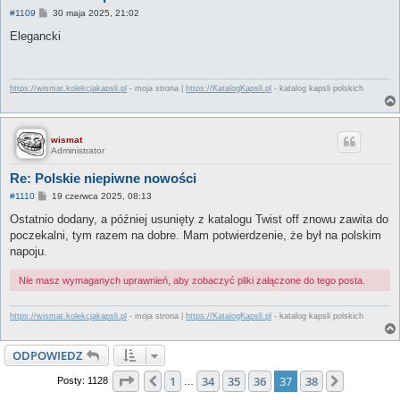
P
#1109
30 maja 2025, 21:02
o
s
Elegancki
t
https://wismat.kolekcjakapsli.pl
- moja strona |
https://KatalogKapsli.pl
- katalog kapsli polskich
wismat
Administrator
Re: Polskie niepiwne nowości
P
#1110
19 czerwca 2025, 08:13
o
s
Ostatnio dodany, a później usunięty z katalogu Twist off znowu zawita do
t
poczekalni, tym razem na dobre. Mam potwierdzenie, że był na polskim
napoju.
Nie masz wymaganych uprawnień, aby zobaczyć pliki załączone do tego posta.
https://wismat.kolekcjakapsli.pl
- moja strona |
https://KatalogKapsli.pl
- katalog kapsli polskich
ODPOWIEDZ
Strona
37
z
38
1
34
35
36
37
38
Poprzednia
Następna
Posty: 1128
…