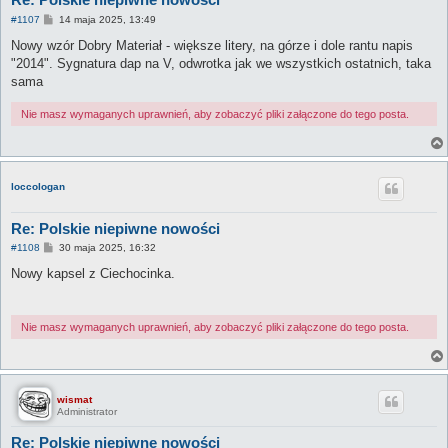
P
#1107
14 maja 2025, 13:49
o
s
Nowy wzór Dobry Materiał - większe litery, na górze i dole rantu napis
t
"2014". Sygnatura dap na V, odwrotka jak we wszystkich ostatnich, taka
sama
Nie masz wymaganych uprawnień, aby zobaczyć pliki załączone do tego posta.
loccologan
Re: Polskie niepiwne nowości
P
#1108
30 maja 2025, 16:32
o
s
Nowy kapsel z Ciechocinka.
t
Nie masz wymaganych uprawnień, aby zobaczyć pliki załączone do tego posta.
wismat
Administrator
Re: Polskie niepiwne nowości