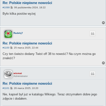
Re: Polskie niepiwne nowości
P
#1099
06 października 2024, 18:22
o
s
Było kilka postów wyżej
t
Radekj7
Re: Polskie niepiwne nowości
P
#1100
25 marca 2025, 22:44
o
s
Czy ten świeżo dodany Twist off 38 to nowość? Na czym można go
t
znaleźć?
wismat
Administrator
Re: Polskie niepiwne nowości
P
#1101
26 marca 2025, 10:20
o
s
Nie, kapsel był już w katalogu Wikiego. Teraz otrzymałem dobre jego
t
zdjęcie i dodałem.