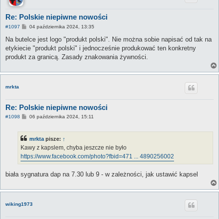
Re: Polskie niepiwne nowości
P
#1097
04 października 2024, 13:35
o
s
Na butelce jest logo "produkt polski". Nie można sobie napisać od tak na
t
etykiecie "produkt polski" i jednocześnie produkować ten konkretny
produkt za granicą. Zasady znakowania żywności.
mrkta
Re: Polskie niepiwne nowości
P
#1098
06 października 2024, 15:11
o
s
t
mrkta
pisze:
↑
Kawy z kapslem, chyba jeszcze nie było
https://www.facebook.com/photo?fbid=471 ... 4890256002
biała sygnatura dap na 7.30 lub 9 - w zależności, jak ustawić kapsel
wiking1973