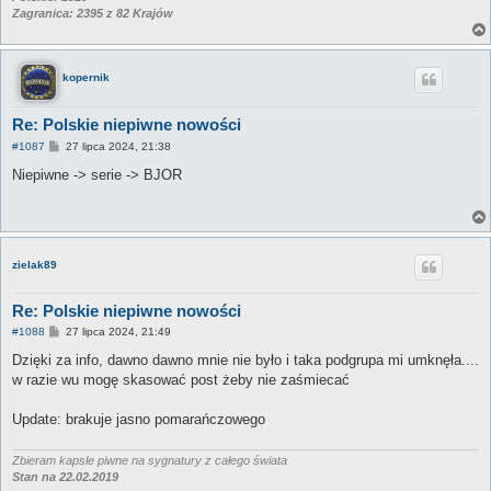
Zagranica: 2395 z 82 Krajów
kopernik
Re: Polskie niepiwne nowości
P
#1087
27 lipca 2024, 21:38
o
s
Niepiwne -> serie -> BJOR
t
zielak89
Re: Polskie niepiwne nowości
P
#1088
27 lipca 2024, 21:49
o
s
Dzięki za info, dawno dawno mnie nie było i taka podgrupa mi umknęła....
t
w razie wu mogę skasować post żeby nie zaśmiecać
Update: brakuje jasno pomarańczowego
Zbieram kapsle piwne na sygnatury z całego świata
Stan na 22.02.2019