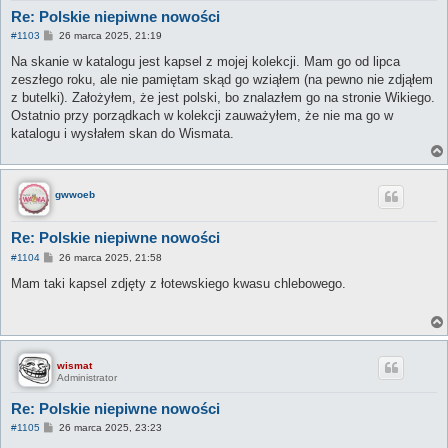
Re: Polskie niepiwne nowości
P
#1103
26 marca 2025, 21:19
o
s
Na skanie w katalogu jest kapsel z mojej kolekcji. Mam go od lipca
t
zeszłego roku, ale nie pamiętam skąd go wziąłem (na pewno nie zdjąłem
z butelki). Założyłem, że jest polski, bo znalazłem go na stronie Wikiego.
Ostatnio przy porządkach w kolekcji zauważyłem, że nie ma go w
katalogu i wysłałem skan do Wismata.
gwwoeb
Re: Polskie niepiwne nowości
P
#1104
26 marca 2025, 21:58
o
s
Mam taki kapsel zdjęty z łotewskiego kwasu chlebowego.
t
wismat
Administrator
Re: Polskie niepiwne nowości
P
#1105
26 marca 2025, 23:23
o