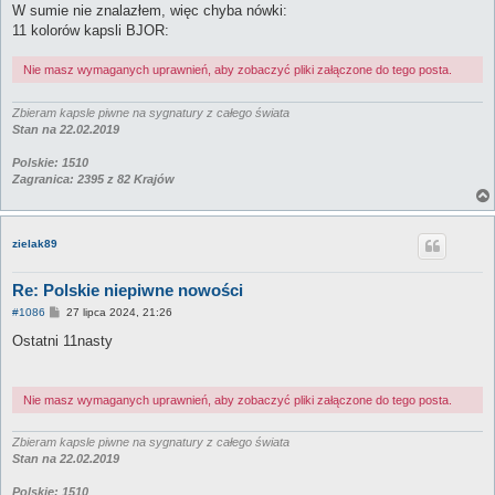
s
W sumie nie znalazłem, więc chyba nówki:
t
11 kolorów kapsli BJOR:
Nie masz wymaganych uprawnień, aby zobaczyć pliki załączone do tego posta.
Zbieram kapsle piwne na sygnatury z całego świata
Stan na 22.02.2019
Polskie: 1510
Zagranica: 2395 z 82 Krajów
zielak89
Re: Polskie niepiwne nowości
P
#1086
27 lipca 2024, 21:26
o
s
Ostatni 11nasty
t
Nie masz wymaganych uprawnień, aby zobaczyć pliki załączone do tego posta.
Zbieram kapsle piwne na sygnatury z całego świata
Stan na 22.02.2019
Polskie: 1510