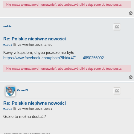
Nie masz wymaganych uprawnień, aby zobaczyć pliki załączone do tego posta.
mrkta
Re: Polskie niepiwne nowości
P
#1091
28 września 2024, 17:30
o
s
Kawy z kapslem, chyba jeszcze nie było
t
https://www.facebook.com/photo?fbid=471 ... 4890256002
Nie masz wymaganych uprawnień, aby zobaczyć pliki załączone do tego posta.
PawełN
Re: Polskie niepiwne nowości
P
#1092
28 września 2024, 20:31
o
s
Gdzie to można dostać?
t
Znak towarzyszy zastrzelonych