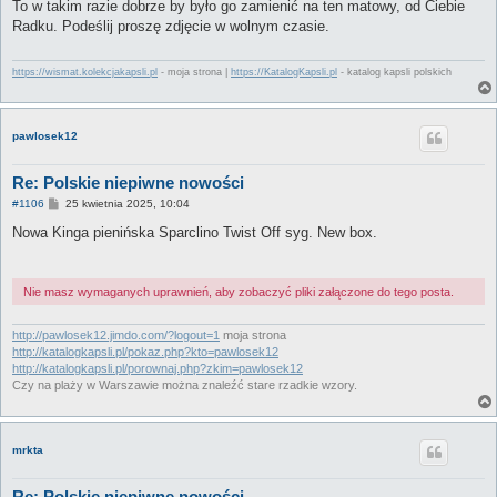
s
To w takim razie dobrze by było go zamienić na ten matowy, od Ciebie
t
Radku. Podeślij proszę zdjęcie w wolnym czasie.
https://wismat.kolekcjakapsli.pl
- moja strona |
https://KatalogKapsli.pl
- katalog kapsli polskich
pawlosek12
Re: Polskie niepiwne nowości
P
#1106
25 kwietnia 2025, 10:04
o
s
Nowa Kinga pienińska Sparclino Twist Off syg. New box.
t
Nie masz wymaganych uprawnień, aby zobaczyć pliki załączone do tego posta.
http://pawlosek12.jimdo.com/?logout=1
moja strona
http://katalogkapsli.pl/pokaz.php?kto=pawlosek12
http://katalogkapsli.pl/porownaj.php?zkim=pawlosek12
Czy na plaży w Warszawie można znaleźć stare rzadkie wzory.
mrkta
Re: Polskie niepiwne nowości