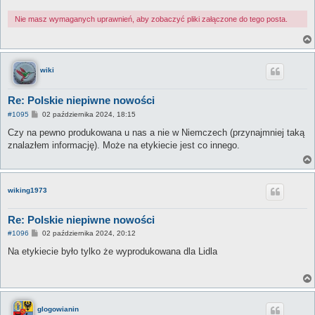
Nie masz wymaganych uprawnień, aby zobaczyć pliki załączone do tego posta.
wiki
Re: Polskie niepiwne nowości
P
#1095
02 października 2024, 18:15
o
s
Czy na pewno produkowana u nas a nie w Niemczech (przynajmniej taką
t
znalazłem informację). Może na etykiecie jest co innego.
wiking1973
Re: Polskie niepiwne nowości
P
#1096
02 października 2024, 20:12
o
s
Na etykiecie było tylko że wyprodukowana dla Lidla
t
glogowianin