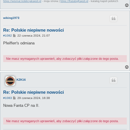
https://wismat.kolekcjakapsli.pl
- moja strona |
https://KatalogKapsli.pl
- katalog kapsli polskich
wiking1973
Re: Polskie niepiwne nowości
P
#1082
22 czerwca 2024, 21:07
o
s
Pfeifferr's odmiana
t
Nie masz wymaganych uprawnień, aby zobaczyć pliki załączone do tego posta.
KZK16
Re: Polskie niepiwne nowości
P
#1083
29 czerwca 2024, 16:38
o
s
Nowa Fanta CP na II.
t
Nie masz wymaganych uprawnień, aby zobaczyć pliki załączone do tego posta.