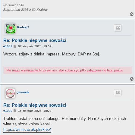
Polskie: 1510
Zagranica: 2395 z 82 Krajów
Radekj7
Re: Polskie niepiwne nowości
P
#1089
07 sierpnia 2024, 19:52
o
s
Wczoraj zdjęty z drinka Impress. Matowy. DAP na 5tej.
t
Nie masz wymaganych uprawnień, aby zobaczyć pliki załączone do tego posta.
gwwoeb
Re: Polskie niepiwne nowości
P
#1090
15 sierpnia 2024, 18:28
o
s
Trafiłem ostatnio na coś takiego. Rozmiar duży. Na różnych rodzajach
t
wina są różne kolory kapsli.
https://winnicazak.pl/sklep/