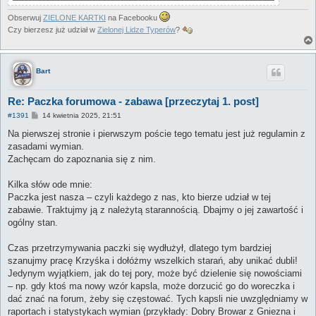
Obserwuj
ZIELONE KARTKI
na Facebooku
Czy bierzesz już udział w
Zielonej Lidze Typerów
?
Bart
Re: Paczka forumowa - zabawa [przeczytaj 1. post]
P
#1391
14 kwietnia 2025, 21:51
o
s
Na pierwszej stronie i pierwszym poście tego tematu jest już regulamin z
t
zasadami wymian.
Zachęcam do zapoznania się z nim.
Kilka słów ode mnie:
Paczka jest nasza – czyli każdego z nas, kto bierze udział w tej
zabawie. Traktujmy ją z należytą starannością. Dbajmy o jej zawartość i
ogólny stan.
Czas przetrzymywania paczki się wydłużył, dlatego tym bardziej
szanujmy pracę Krzyśka i dołóżmy wszelkich starań, aby unikać dubli!
Jedynym wyjątkiem, jak do tej pory, może być dzielenie się nowościami
– np. gdy ktoś ma nowy wzór kapsla, może dorzucić go do woreczka i
dać znać na forum, żeby się częstować. Tych kapsli nie uwzględniamy w
raportach i statystykach wymian (przykłady: Dobry Browar z Gniezna i