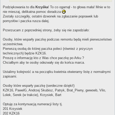
Podziękowania to dla
Krzyśka
! To co ogarnął - to głowa mała! Mnie w to
nie mieszaj, delikatna pomoc doradcza
Zostały szczegóły, ostatni dzwonek na zgłaszanie poprawek lub
pomysłów i paczka rusza dalej.
Przerzucam z poprzedniej strony, żeby się nie zapodziało:
Osoby, które wsparły paczkę podczas remontu będą mieli pierwszeństwo
uczestnictwa.
Pierwszą osobą do której paczka poleci (również z przyczyn
technicznych) będzie KZK16.
Proszę o informację kto z Was chce paczkę po Arku ?
Chciałbym aby te osoby odezwały się do końca marca.
Ustalimy kolejność a na początku kwietnia otwieramy listę z normalnymi
zapisami.
Osoby które wsparły paczkę (serdeczne dzięki!)
KZK16, PawelG, Andrzej Skubisz, Patryk, Brat_Piwny, gwwoeb, Vilo,
Lolek, Serek (w trakcie), Krzysiek, Bart
Optuję za kontynuacją numeracji listy tj.
201 Krzysiek
202 KZK16