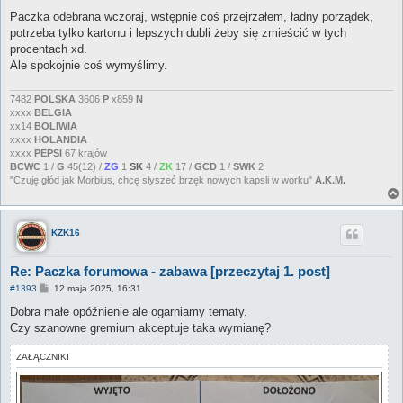
o
s
Paczka odebrana wczoraj, wstępnie coś przejrzałem, ładny porządek,
t
potrzeba tylko kartonu i lepszych dubli żeby się zmieścić w tych
procentach xd.
Ale spokojnie coś wymyślimy.
7482
POLSKA
3606
P
x859
N
xxxx
BELGIA
xx14
BOLIWIA
xxxx
HOLANDIA
xxxx
PEPSI
67 krajów
BCWC
1 /
G
45(12) /
ZG
1
SK
4 /
ZK
17 /
GCD
1 /
SWK
2
"Czuję głód jak Morbius, chcę słyszeć brzęk nowych kapsli w worku"
A.K.M.
KZK16
Re: Paczka forumowa - zabawa [przeczytaj 1. post]
P
#1393
12 maja 2025, 16:31
o
s
Dobra małe opóźnienie ale ogarniamy tematy.
t
Czy szanowne gremium akceptuje taka wymianę?
ZAŁĄCZNIKI