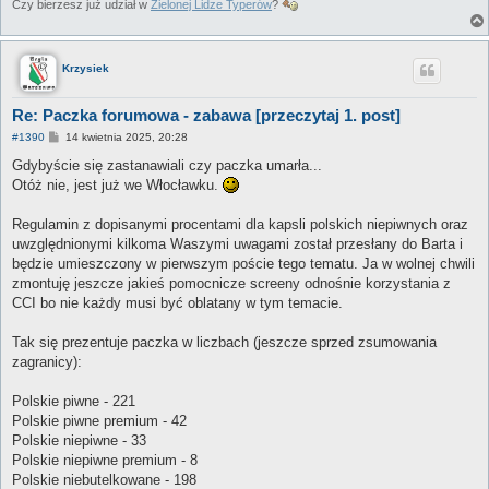
Czy bierzesz już udział w
Zielonej Lidze Typerów
?
Krzysiek
Re: Paczka forumowa - zabawa [przeczytaj 1. post]
P
#1390
14 kwietnia 2025, 20:28
o
s
Gdybyście się zastanawiali czy paczka umarła...
t
Otóż nie, jest już we Włocławku.
Regulamin z dopisanymi procentami dla kapsli polskich niepiwnych oraz
uwzględnionymi kilkoma Waszymi uwagami został przesłany do Barta i
będzie umieszczony w pierwszym poście tego tematu. Ja w wolnej chwili
zmontuję jeszcze jakieś pomocnicze screeny odnośnie korzystania z
CCI bo nie każdy musi być oblatany w tym temacie.
Tak się prezentuje paczka w liczbach (jeszcze sprzed zsumowania
zagranicy):
Polskie piwne - 221
Polskie piwne premium - 42
Polskie niepiwne - 33
Polskie niepiwne premium - 8
Polskie niebutelkowane - 198