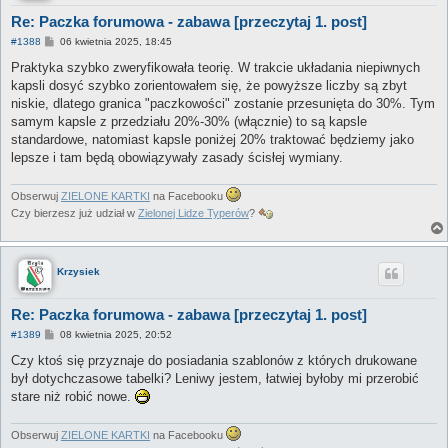
Re: Paczka forumowa - zabawa [przeczytaj 1. post]
P
#1388
06 kwietnia 2025, 18:45
o
s
Praktyka szybko zweryfikowała teorię. W trakcie układania niepiwnych
t
kapsli dosyć szybko zorientowałem się, że powyższe liczby są zbyt
niskie, dlatego granica "paczkowości" zostanie przesunięta do 30%. Tym
samym kapsle z przedziału 20%-30% (włącznie) to są kapsle
standardowe, natomiast kapsle poniżej 20% traktować będziemy jako
lepsze i tam będą obowiązywały zasady ścisłej wymiany.
Obserwuj
ZIELONE KARTKI
na Facebooku
Czy bierzesz już udział w
Zielonej Lidze Typerów
?
Krzysiek
Re: Paczka forumowa - zabawa [przeczytaj 1. post]
P
#1389
08 kwietnia 2025, 20:52
o
s
Czy ktoś się przyznaje do posiadania szablonów z których drukowane
t
był dotychczasowe tabelki? Leniwy jestem, łatwiej byłoby mi przerobić
stare niż robić nowe.
Obserwuj
ZIELONE KARTKI
na Facebooku