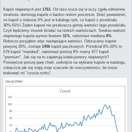
Kapsli niepiwnych jest
1761
. Od razu rzuca się w oczy zgoła odmienna
struktura: dominują kapsle o bardzo niskim procencie. Dość powiedzieć,
że kapsli o statusie 0% jest w katalogu tyle, co kapsli z przedziału
30%-55%! Żaden kapsel nie przekracza górnej wartości tego przedziału.
Czyli będziemy musieli działać na niskich wartościach. Średnia wartość
niepiwnego kapsla wynosi bowiem
11%
, natomiast mediana
8%
.
Roboczo przyjąłem więc następujące wartości. Odrzucamy kapsle
powyżej 20%, zostaje
1456
kapsli paczkowych. Przedział 8%-20% to
579 kapsli "standard", natomiast poniżej 8% mamy 877 kapsli
"premium". Jak się na to zapatrują kolekcjonerzy niepiwnych?
Poświęćcie proszę parę chwil, zerknijcie na wybrane kapsle w katalogu,
zobaczcie jak się mają moje szacunki do rzeczywistości, bo może
brakować mi "czucia rynku".
ZAŁĄCZNIKI