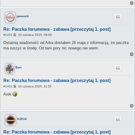
gwwoeb
Re: Paczka forumowa - zabawa [przeczytaj 1. post]
P
#1401
10 czerwca 2025, 09:09
o
s
Ostatnią wiadomość od Arka dostałem 26 maja z informacją, że paczka
t
ma ruszyć w środę. Od tam pory nic nowego nie wiem.
Bart
Re: Paczka forumowa - zabawa [przeczytaj 1. post]
P
#1402
10 czerwca 2025, 11:55
o
s
Arek
t
KZK16
Re: Paczka forumowa - zabawa [przeczytaj 1. post]