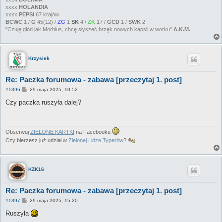
xxxx
HOLANDIA
xxxx
PEPSI
67 krajów
BCWC
1 /
G
45(12) /
ZG
1
SK
4 /
ZK
17 /
GCD
1 /
SWK
2
"Czuję głód jak Morbius, chcę słyszeć brzęk nowych kapsli w worku"
A.K.M.
Krzysiek
Re: Paczka forumowa - zabawa [przeczytaj 1. post]
P
#1396
29 maja 2025, 10:52
o
s
Czy paczka ruszyła dalej?
t
Obserwuj
ZIELONE KARTKI
na Facebooku
Czy bierzesz już udział w
Zielonej Lidze Typerów
?
KZK16
Re: Paczka forumowa - zabawa [przeczytaj 1. post]
P
#1397
29 maja 2025, 15:20
o
s
Ruszyła
t