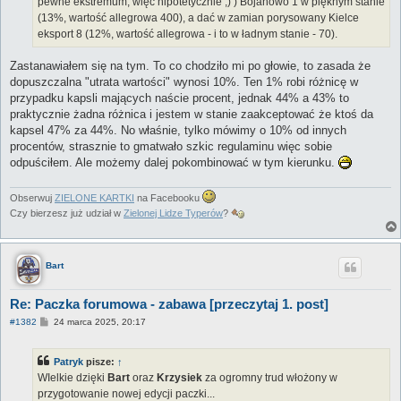
pewne ekstremum, więc hipotetycznie ;) ) Bojanowo 1 w pięknym stanie
(13%, wartość allegrowa 400), a dać w zamian porysowany Kielce
eksport 8 (12%, wartość allegrowa - i to w ładnym stanie - 70).
Zastanawiałem się na tym. To co chodziło mi po głowie, to zasada że
dopuszczalna "utrata wartości" wynosi 10%. Ten 1% robi różnicę w
przypadku kapsli mających naście procent, jednak 44% a 43% to
praktycznie żadna różnica i jestem w stanie zaakceptować że ktoś da
kapsel 47% za 44%. No właśnie, tylko mówimy o 10% od innych
procentów, strasznie to gmatwało szkic regulaminu więc sobie
odpuściłem. Ale możemy dalej pokombinować w tym kierunku.
Obserwuj
ZIELONE KARTKI
na Facebooku
Czy bierzesz już udział w
Zielonej Lidze Typerów
?
Bart
Re: Paczka forumowa - zabawa [przeczytaj 1. post]
P
#1382
24 marca 2025, 20:17
o
s
t
Patryk
pisze:
↑
WIelkie dzięki
Bart
oraz
Krzysiek
za ogromny trud włożony w
przygotowanie nowej edycji paczki...