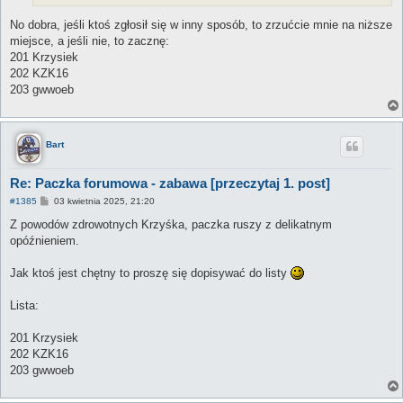
No dobra, jeśli ktoś zgłosił się w inny sposób, to zrzućcie mnie na niższe
miejsce, a jeśli nie, to zacznę:
201 Krzysiek
202 KZK16
203 gwwoeb
Bart
Re: Paczka forumowa - zabawa [przeczytaj 1. post]
P
#1385
03 kwietnia 2025, 21:20
o
s
Z powodów zdrowotnych Krzyśka, paczka ruszy z delikatnym
t
opóźnieniem.
Jak ktoś jest chętny to proszę się dopisywać do listy
Lista:
201 Krzysiek
202 KZK16
203 gwwoeb