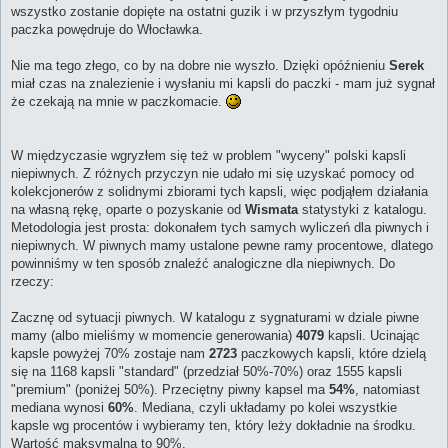
wszystko zostanie dopięte na ostatni guzik i w przyszłym tygodniu
paczka powędruje do Włocławka.
Nie ma tego złego, co by na dobre nie wyszło. Dzięki opóźnieniu
Serek
miał czas na znalezienie i wysłaniu mi kapsli do paczki - mam już sygnał
że czekają na mnie w paczkomacie.
W międzyczasie wgryzłem się też w problem "wyceny" polski kapsli
niepiwnych. Z różnych przyczyn nie udało mi się uzyskać pomocy od
kolekcjonerów z solidnymi zbiorami tych kapsli, więc podjąłem działania
na własną rękę, oparte o pozyskanie od
Wismata
statystyki z katalogu.
Metodologia jest prosta: dokonałem tych samych wyliczeń dla piwnych i
niepiwnych. W piwnych mamy ustalone pewne ramy procentowe, dlatego
powinniśmy w ten sposób znaleźć analogiczne dla niepiwnych. Do
rzeczy:
Zacznę od sytuacji piwnych. W katalogu z sygnaturami w dziale piwne
mamy (albo mieliśmy w momencie generowania)
4079
kapsli. Ucinając
kapsle powyżej 70% zostaje nam
2723
paczkowych kapsli, które dzielą
się na 1168 kapsli "standard" (przedział 50%-70%) oraz 1555 kapsli
"premium" (poniżej 50%). Przeciętny piwny kapsel ma
54%
, natomiast
mediana wynosi
60%
. Mediana, czyli układamy po kolei wszystkie
kapsle wg procentów i wybieramy ten, który leży dokładnie na środku.
Wartość maksymalna to 90%.