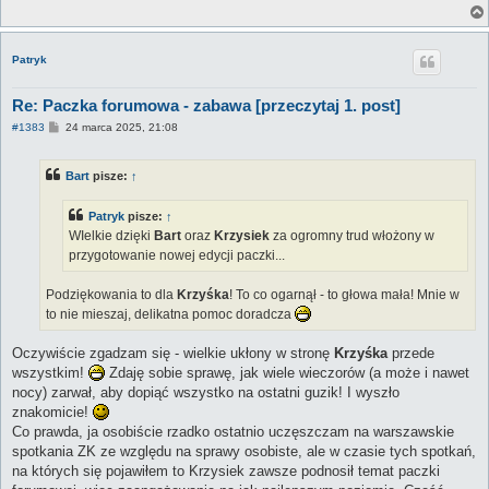
Patryk
Re: Paczka forumowa - zabawa [przeczytaj 1. post]
P
#1383
24 marca 2025, 21:08
o
s
t
Bart
pisze:
↑
Patryk
pisze:
↑
WIelkie dzięki
Bart
oraz
Krzysiek
za ogromny trud włożony w
przygotowanie nowej edycji paczki...
Podziękowania to dla
Krzyśka
! To co ogarnął - to głowa mała! Mnie w
to nie mieszaj, delikatna pomoc doradcza
Oczywiście zgadzam się - wielkie ukłony w stronę
Krzyśka
przede
wszystkim!
Zdaję sobie sprawę, jak wiele wieczorów (a może i nawet
nocy) zarwał, aby dopiąć wszystko na ostatni guzik! I wyszło
znakomicie!
Co prawda, ja osobiście rzadko ostatnio uczęszczam na warszawskie
spotkania ZK ze względu na sprawy osobiste, ale w czasie tych spotkań,
na których się pojawiłem to Krzysiek zawsze podnosił temat paczki