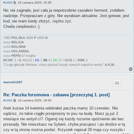
P
#1403
10 czerwca 2025, 15:35
o
s
Nic nie zaginęło, jest cała ja niepotrzebnie zasiałem ferment, zrobiłem
t
nadzieje. Przepraszam z góry. Nie wyrabiam aktualnie. Jest gotowe, jest
kod, nie mam kiedy złożyć, ciężko żyć.
Chwila cierpliwości ;)
7482
POLSKA
3606
P
x859
N
xxxx
BELGIA
xx14
BOLIWIA
xxxx
HOLANDIA
xxxx
PEPSI
67 krajów
BCWC
1 /
G
45(12) /
ZG
1
SK
4 /
ZK
17 /
GCD
1 /
SWK
2
"Czuję głód jak Morbius, chcę słyszeć brzęk nowych kapsli w worku"
A.K.M.
marecki1207
Re: Paczka forumowa - zabawa [przeczytaj 1. post]
P
#1404
10 czerwca 2025, 19:50
o
s
Arek kużwa 14 kwietnia odebrałeś paczkę mamy 10 czerwiec. Nie
t
sądzisz, że takie ciągłe przeprosiny to psu na budę. Masz ją już 2
miesiące nie wstyd ci?. Ogarnij się każdy rozumie opóźnienie ale bez
przesady. Nie mieszkasz na Syberii, chyba pracujesz i po drodze w tą
czy w tą stronę można posłać. Krzysiek napisał 29 maja czy ruszyła i