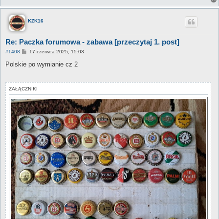
KZK16
Re: Paczka forumowa - zabawa [przeczytaj 1. post]
P
#1408
17 czerwca 2025, 15:03
o
s
Polskie po wymianie cz 2
t
ZAŁĄCZNIKI