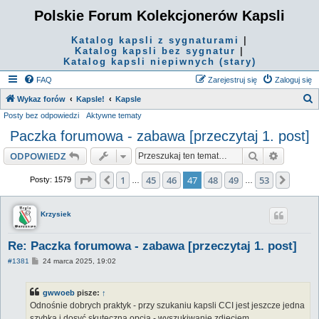
Polskie Forum Kolekcjonerów Kapsli
Katalog kapsli z sygnaturami
|
Katalog kapsli bez sygnatur
|
Katalog kapsli niepiwnych (stary)
FAQ
Zarejestruj się
Zaloguj się
S
Wykaz forów
Kapsle!
Kapsle
Posty bez odpowiedzi
Aktywne tematy
z
Paczka forumowa - zabawa [przeczytaj 1. post]
u
k
Szukaj
Wyszuki
ODPOWIEDZ
a
Strona
47
z
53
1
45
46
47
48
49
53
Poprzednia
Nastę
Posty: 1579
…
…
j
Krzysiek
Re: Paczka forumowa - zabawa [przeczytaj 1. post]
P
#1381
24 marca 2025, 19:02
o
s
t
gwwoeb
pisze:
↑
Odnośnie dobrych praktyk - przy szukaniu kapsli CCI jest jeszcze jedna
szybka i dosyć skuteczna opcja - wyszukiwanie zdjęciem.