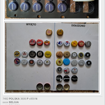
7482
POLSKA
3606
P
x859
N
xxxx
BELGIA