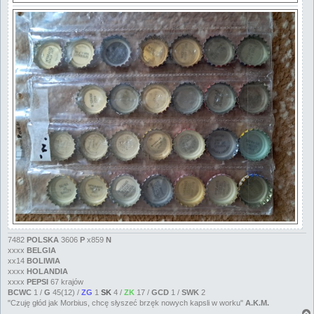
7482
POLSKA
3606
P
x859
N
xxxx
BELGIA
xx14
BOLIWIA
xxxx
HOLANDIA
xxxx
PEPSI
67 krajów
BCWC
1 /
G
45(12) /
ZG
1
SK
4 /
ZK
17 /
GCD
1 /
SWK
2
"Czuję głód jak Morbius, chcę słyszeć brzęk nowych kapsli w worku"
A.K.M.