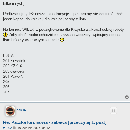
kilka innych).
Podtrzymujmy też naszą fajną tradycję – postarajmy się dorzucić choć
jeden kapsel do kolekcji dla kolejnej osoby z listy.
Na koniec: WIELKIE podziękowania dla Krzyśka za kawał dobrej roboty
Żeby choć trochę osłodzić mu zarwane wieczory, wpisujmy się na
listę i róbmy wiatr w tym temacie
LISTA:
201 Krzysiek
202 KZK16
203 gwwoeb
204 PawełN
205
206
207
KZK16
Re: Paczka forumowa - zabawa [przeczytaj 1. post]
P
#1392
15 kwietnia 2025, 06:12