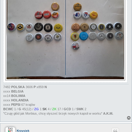
7482
POLSKA
3606
P
x859
N
xxxx
BELGIA
xx14
BOLIWIA
xxxx
HOLANDIA
xxxx
PEPSI
67 krajów
BCWC
1 /
G
45(12) /
ZG
1
SK
4 /
ZK
17 /
GCD
1 /
SWK
2
"Czuję głód jak Morbius, chcę słyszeć brzęk nowych kapsli w worku"
A.K.M.
Krzysiek