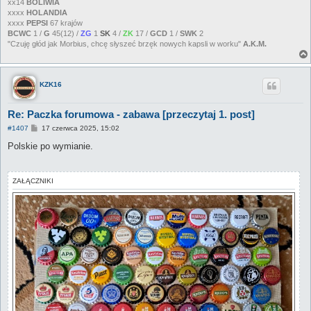
xx14
BOLIWIA
xxxx
HOLANDIA
xxxx
PEPSI
67 krajów
BCWC
1 /
G
45(12) /
ZG
1
SK
4 /
ZK
17 /
GCD
1 /
SWK
2
"Czuję głód jak Morbius, chcę słyszeć brzęk nowych kapsli w worku"
A.K.M.
KZK16
Re: Paczka forumowa - zabawa [przeczytaj 1. post]
P
#1407
17 czerwca 2025, 15:02
o
s
Polskie po wymianie.
t
ZAŁĄCZNIKI