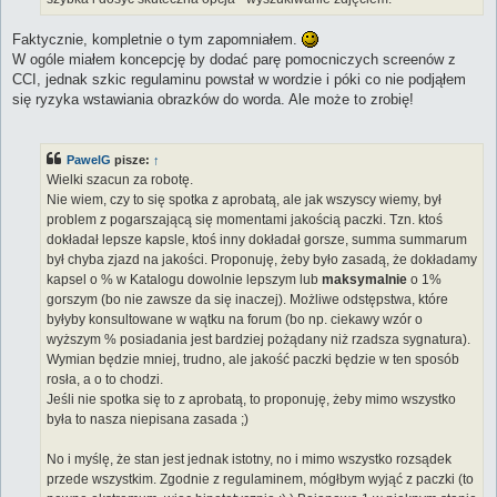
Faktycznie, kompletnie o tym zapomniałem.
W ogóle miałem koncepcję by dodać parę pomocniczych screenów z
CCI, jednak szkic regulaminu powstał w wordzie i póki co nie podjąłem
się ryzyka wstawiania obrazków do worda. Ale może to zrobię!
PawelG
pisze:
↑
Wielki szacun za robotę.
Nie wiem, czy to się spotka z aprobatą, ale jak wszyscy wiemy, był
problem z pogarszającą się momentami jakością paczki. Tzn. ktoś
dokładał lepsze kapsle, ktoś inny dokładał gorsze, summa summarum
był chyba zjazd na jakości. Proponuję, żeby było zasadą, że dokładamy
kapsel o % w Katalogu dowolnie lepszym lub
maksymalnie
o 1%
gorszym (bo nie zawsze da się inaczej). Możliwe odstępstwa, które
byłyby konsultowane w wątku na forum (bo np. ciekawy wzór o
wyższym % posiadania jest bardziej pożądany niż rzadsza sygnatura).
Wymian będzie mniej, trudno, ale jakość paczki będzie w ten sposób
rosła, a o to chodzi.
Jeśli nie spotka się to z aprobatą, to proponuję, żeby mimo wszystko
była to nasza niepisana zasada ;)
No i myślę, że stan jest jednak istotny, no i mimo wszystko rozsądek
przede wszystkim. Zgodnie z regulaminem, mógłbym wyjąć z paczki (to