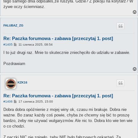
tego samego dnia odpisałeś,że ruszyła. Gdzie? Z pokoju na korytarz? W
żywe oczy ściemniasz.
FALUBAZ_ZG
Re: Paczka forumowa - zabawa [przeczytaj 1. post]
P
#1405
11 czerwca 2025, 08:54
o
s
I to już drugi raz. Mnie to skutecznie zniechęciło do udziału w zabawie.
t
Pozdrawiam
KZK16
Re: Paczka forumowa - zabawa [przeczytaj 1. post]
P
#1406
17 czerwca 2025, 15:00
o
s
Dobra dobra opóźnienie z mojej winy ok, czasu mi brakuje. Dobra nie
t
ważne. Bo zaraz każdy coś powie, chyba że chcemy się bić to proszę
bardzo, żeby nie używać wulgaryzmów. Ale nic to. Dobra kto wie ten wie
o co chodzi.
Z paczki NIC nie zginęło, żeby NIE było fałszywych oskarżeń. Za