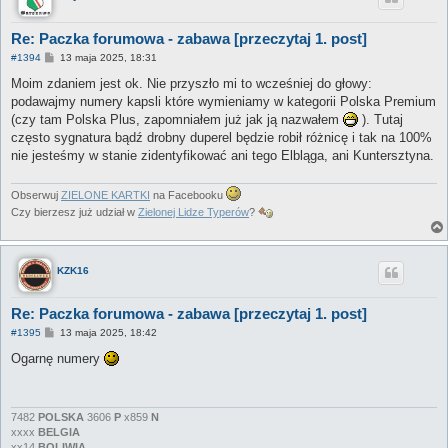
Re: Paczka forumowa - zabawa [przeczytaj 1. post]
P
#1394
13 maja 2025, 18:31
o
s
Moim zdaniem jest ok. Nie przyszło mi to wcześniej do głowy:
t
podawajmy numery kapsli które wymieniamy w kategorii Polska Premium
(czy tam Polska Plus, zapomniałem już jak ją nazwałem
). Tutaj
często sygnatura bądź drobny duperel będzie robił różnicę i tak na 100%
nie jesteśmy w stanie zidentyfikować ani tego Elbląga, ani Kuntersztyna.
Obserwuj
ZIELONE KARTKI
na Facebooku
Czy bierzesz już udział w
Zielonej Lidze Typerów
?
KZK16
Re: Paczka forumowa - zabawa [przeczytaj 1. post]
P
#1395
13 maja 2025, 18:42
o
s
Ogarnę numery
t
7482
POLSKA
3606
P
x859
N
xxxx
BELGIA
xx14
BOLIWIA