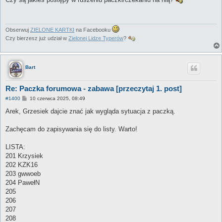
t
Obserwuj
ZIELONE KARTKI
na Facebooku
Czy bierzesz już udział w
Zielonej Lidze Typerów
?
Bart
Re: Paczka forumowa - zabawa [przeczytaj 1. post]
P
#1400
10 czerwca 2025, 08:49
o
s
Arek, Grzesiek dajcie znać jak wygląda sytuacja z paczką.
t
Zachęcam do zapisywania się do listy. Warto!
LISTA:
201 Krzysiek
202 KZK16
203 gwwoeb
204 PawełN
205
206
207
208