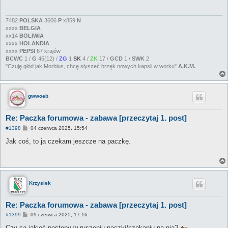
7482
POLSKA
3606
P
x859
N
xxxx
BELGIA
xx14
BOLIWIA
xxxx
HOLANDIA
xxxx
PEPSI
67 krajów
BCWC
1 /
G
45(12) /
ZG
1
SK
4 /
ZK
17 /
GCD
1 /
SWK
2
"Czuję głód jak Morbius, chcę słyszeć brzęk nowych kapsli w worku"
A.K.M.
gwwoeb
Re: Paczka forumowa - zabawa [przeczytaj 1. post]
P
#1398
04 czerwca 2025, 15:54
o
s
Jak coś, to ja czekam jeszcze na paczkę.
t
Krzysiek
Re: Paczka forumowa - zabawa [przeczytaj 1. post]
P
#1399
09 czerwca 2025, 17:16
o
s
Czy są jakieś postępy w ruszeniu paczki/czekaniu na nią?