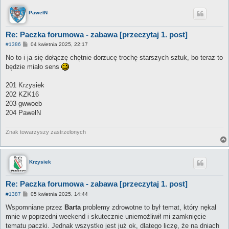
PawełN
Re: Paczka forumowa - zabawa [przeczytaj 1. post]
P
#1386
04 kwietnia 2025, 22:17
o
s
No to i ja się dołączę chętnie dorzucę trochę starszych sztuk, bo teraz to
t
będzie miało sens
201 Krzysiek
202 KZK16
203 gwwoeb
204 PawełN
Znak towarzyszy zastrzelonych
Krzysiek
Re: Paczka forumowa - zabawa [przeczytaj 1. post]
P
#1387
05 kwietnia 2025, 14:44
o
s
Wspomniane przez
Barta
problemy zdrowotne to był temat, który nękał
t
mnie w poprzedni weekend i skutecznie uniemożliwił mi zamknięcie
tematu paczki. Jednak wszystko jest już ok, dlatego liczę, że na dniach